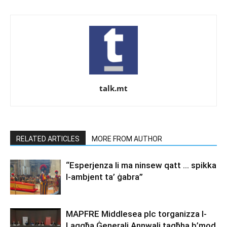
talk.mt
RELATED ARTICLES
MORE FROM AUTHOR
“Esperjenza li ma ninsew qatt … spikka
l-ambjent ta’ ġabra”
MAPFRE Middlesea plc torganizza l-
Laqgħa Ġenerali Annwali tagħha b’mod