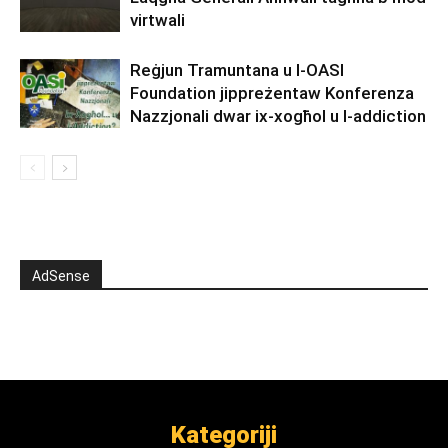
virtwali
Reġjun Tramuntana u l-OASI
Foundation jippreżentaw Konferenza
Nazzjonali dwar ix-xogħol u l-addiction
AdSense
Kategoriji