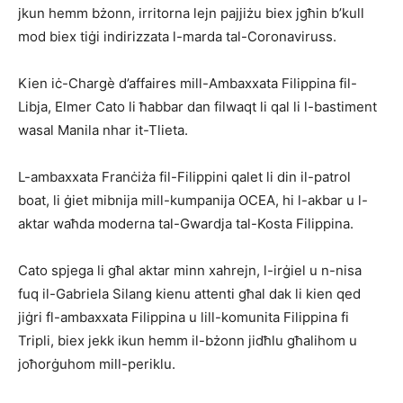
jkun hemm bżonn, irritorna lejn pajjiżu biex jgħin b’kull
mod biex tiġi indirizzata l-marda tal-Coronaviruss.
Kien iċ-Chargè d’affaires mill-Ambaxxata Filippina fil-
Libja, Elmer Cato li ħabbar dan filwaqt li qal li l-bastiment
wasal Manila nhar it-Tlieta.
L-ambaxxata Franċiża fil-Filippini qalet li din il-patrol
boat, li ġiet mibnija mill-kumpanija OCEA, hi l-akbar u l-
aktar waħda moderna tal-Gwardja tal-Kosta Filippina.
Cato spjega li għal aktar minn xahrejn, l-irġiel u n-nisa
fuq il-Gabriela Silang kienu attenti għal dak li kien qed
jiġri fl-ambaxxata Filippina u lill-komunita Filippina fi
Tripli, biex jekk ikun hemm il-bżonn jidħlu għalihom u
joħorġuhom mill-periklu.