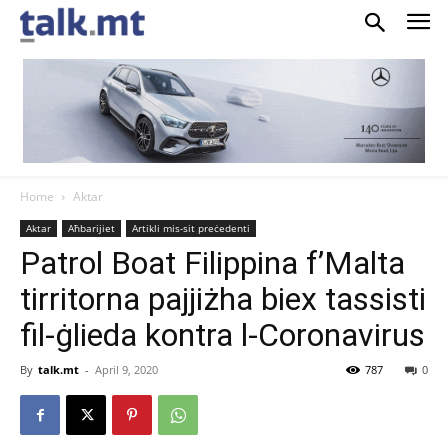
Home
Aktar
Aktar
Aħbarijiet
Artikli mis-sit preċedenti
Patrol Boat Filippina f’Malta
tirritorna pajjiżha biex tassisti
fil-ġlieda kontra l-Coronavirus
By
talk.mt
-
April 9, 2020
787
0