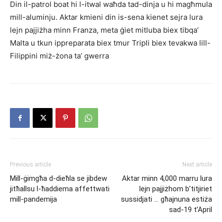
Din il-patrol boat hi l-itwal waħda tad-dinja u hi magħmula
mill-aluminju. Aktar kmieni din is-sena kienet sejra lura
lejn pajjiżha minn Franza, meta ġiet mitluba biex tibqa’
Malta u tkun ippreparata biex tmur Tripli biex tevakwa lill-
Filippini miż-żona ta’ gwerra
Previous article
Next article
Mill-ġimgħa d-dieħla se jibdew
Aktar minn 4,000 marru lura
jitħallsu l-ħaddiema affettwati
lejn pajjiżhom b’titjiriet
mill-pandemija
sussidjati … għajnuna estiża
sad-19 t’April