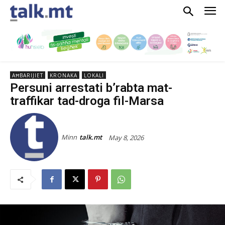
AĦBARIJIET
KRONAKA
LOKALI
Persuni arrestati b’rabta mat-
traffikar tad-droga fil-Marsa
Minn
talk.mt
May 8, 2026