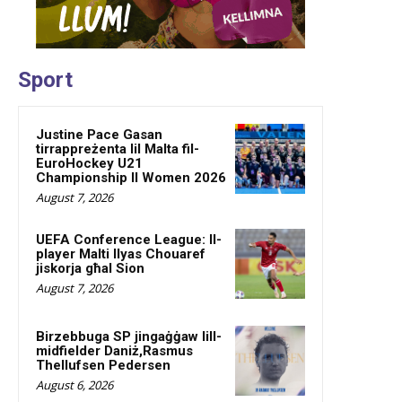
Sport
Justine Pace Gasan
tirrappreżenta lil Malta fil-
EuroHockey U21
Championship II Women 2026
August 7, 2026
UEFA Conference League: Il-
player Malti Ilyas Chouaref
jiskorja għal Sion
August 7, 2026
Birzebbuga SP jingaġġaw lill-
midfielder Daniż,Rasmus
Thellufsen Pedersen
August 6, 2026