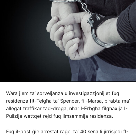
Wara jiem ta’ sorveljanza u investigazzjonijiet fuq
residenza fit-Telgħa ta’ Spencer, fil-Marsa, b’rabta ma’
allegat traffikar tad-droga, nhar l-Erbgħa filgħaxija l-
Pulizija wettqet rejd fuq limsemmija residenza.
Fuq il-post ġie arrestat raġel ta’ 40 sena li jirrisjedi fl-