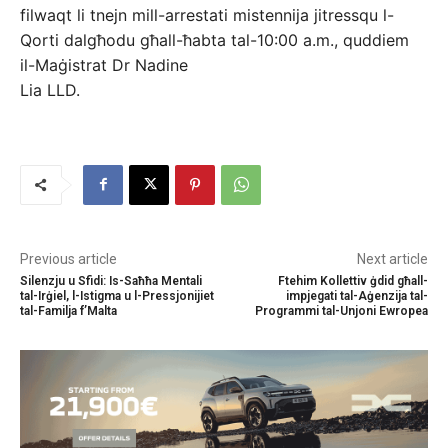
filwaqt li tnejn mill-arrestati mistennija jitressqu l-
Qorti dalgħodu għall-ħabta tal-10:00 a.m., quddiem
il-Maġistrat Dr Nadine
Lia LLD.
Previous article
Next article
Silenzju u Sfidi: Is-Saħħa Mentali
Ftehim Kollettiv ġdid għall-
tal-Irġiel, l-Istigma u l-Pressjonijiet
impjegati tal-Aġenzija tal-
tal-Familja f’Malta
Programmi tal-Unjoni Ewropea