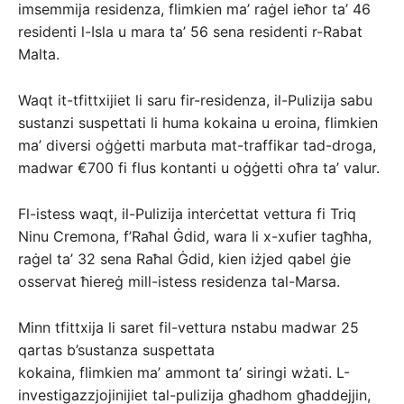
imsemmija residenza, flimkien ma’ raġel ieħor ta’ 46
residenti l-Isla u mara ta’ 56 sena residenti r-Rabat
Malta.
Waqt it-tfittxijiet li saru fir-residenza, il-Pulizija sabu
sustanzi suspettati li huma kokaina u eroina, flimkien
ma’ diversi oġġetti marbuta mat-traffikar tad-droga,
madwar €700 fi flus kontanti u oġġetti oħra ta’ valur.
Fl-istess waqt, il-Pulizija interċettat vettura fi Triq
Ninu Cremona, f’Raħal Ġdid, wara li x-xufier tagħha,
raġel ta’ 32 sena Raħal Ġdid, kien iżjed qabel ġie
osservat ħiereġ mill-istess residenza tal-Marsa.
Minn tfittxija li saret fil-vettura nstabu madwar 25
qartas b’sustanza suspettata
kokaina, flimkien ma’ ammont ta’ siringi wżati. L-
investigazzjojinijiet tal-pulizija għadhom għaddejjin,