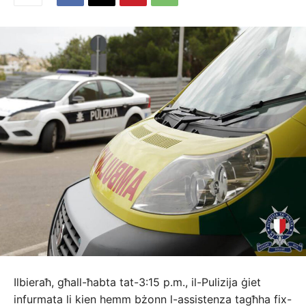
Ilbieraħ, għall-ħabta tat-3:15 p.m., il-Pulizija ġiet
infurmata li kien hemm bżonn l-assistenza tagħha fix-