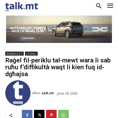
AĦBARIJIET
LOKALI
Raġel fil-periklu tal-mewt wara li sab
ruħu f’diffikultà waqt li kien fuq id-
dgħajsa
Minn
talk.mt
June 18, 2026