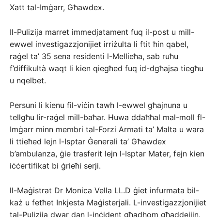
Xatt tal-Imġarr, Għawdex.
Il-Pulizija marret immedjatament fuq il-post u mill-
ewwel investigazzjonijiet irriżulta li ftit ħin qabel,
raġel ta’ 35 sena residenti l-Mellieħa, sab ruħu
f’diffikultà waqt li kien qiegħed fuq id-dgħajsa tiegħu
u nqelbet.
Persuni li kienu fil-viċin tawh l-ewwel għajnuna u
tellgħu lir-raġel mill-baħar. Huwa ddaħħal mal-moll fl-
Imġarr minn membri tal-Forzi Armati ta’ Malta u wara
li ttieħed lejn l-Isptar Ġenerali ta’ Għawdex
b’ambulanza, ġie trasferit lejn l-Isptar Mater, fejn kien
iċċertifikat bi ġrieħi serji.
ll-Maġistrat Dr Monica Vella LL.D ġiet infurmata bil-
każ u fetħet Inkjesta Maġisterjali. L-investigazzjonijiet
tal-Pulizija dwar dan l-inċident għadhom għaddejjin.