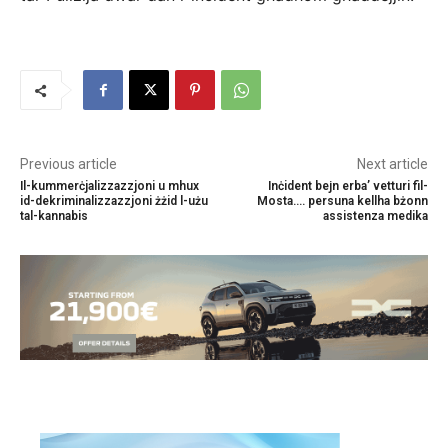
Previous article
Next article
Il-kummerċjalizzazzjoni u mhux
Inċident beјn erba’ vetturi fil-
id-dekriminalizzazzjoni żżid l-użu
Mosta…. persuna kellha bżonn
tal-kannabis
assistenza medika