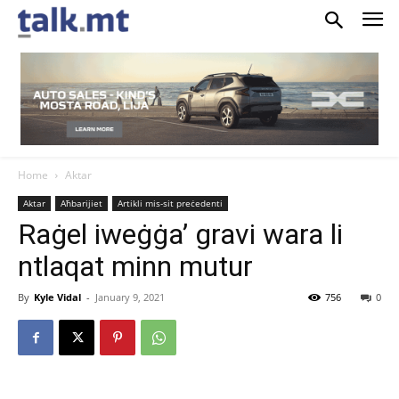
Home
Aktar
Aktar
Aħbarijiet
Artikli mis-sit preċedenti
Raġel iweġġa’ gravi wara li
ntlaqat minn mutur
By
Kyle Vidal
-
January 9, 2021
756
0