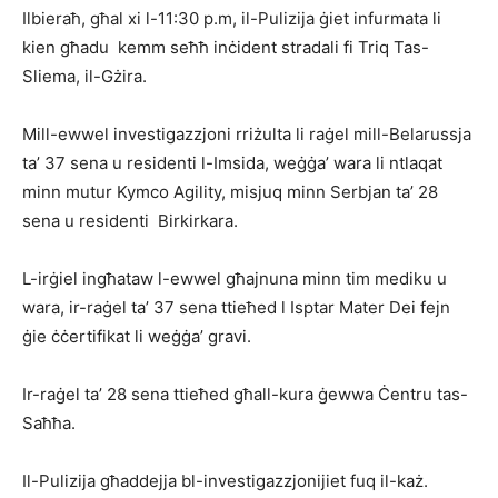
Ilbieraħ, għal xi l-11:30 p.m, il-Pulizija ġiet infurmata li
kien għadu kemm seħħ inċident stradali fi Triq Tas-
Sliema, il-Gżira.
Mill-ewwel investigazzjoni rriżulta li raġel mill-Belarussja
ta’ 37 sena u residenti l-Imsida, weġġa’ wara li ntlaqat
minn mutur Kymco Agility, misjuq minn Serbjan ta’ 28
sena u residenti Birkirkara.
L-irġiel ingħataw l-ewwel għajnuna minn tim mediku u
wara, ir-raġel ta’ 37 sena ttieħed l Isptar Mater Dei fejn
ġie ċċertifikat li weġġa’ gravi.
Ir-raġel ta’ 28 sena ttieħed għall-kura ġewwa Ċentru tas-
Saħħa.
Il-Pulizija għaddejja bl-investigazzjonijiet fuq il-każ.