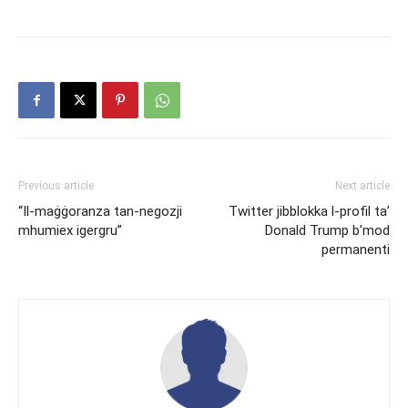
Previous article
Next article
“Il-maġġoranza tan-negozji
Twitter jibblokka l-profil ta’
mhumiex igergru”
Donald Trump b’mod
permanenti