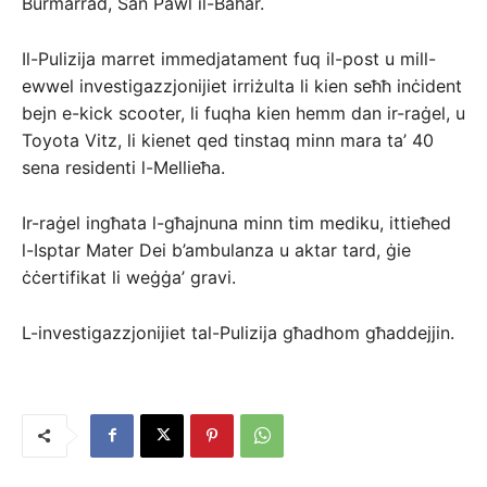
Burmarrad, San Pawl il-Baħar.
Il-Pulizija marret immedjatament fuq il-post u mill-
ewwel investigazzjonijiet irriżulta li kien seħħ inċident
bejn e-kick scooter, li fuqha kien hemm dan ir-raġel, u
Toyota Vitz, li kienet qed tinstaq minn mara ta’ 40
sena residenti l-Mellieħa.
Ir-raġel ingħata l-għajnuna minn tim mediku, ittieħed
l-Isptar Mater Dei b’ambulanza u aktar tard, ġie
ċċertifikat li weġġa’ gravi.
L-investigazzjonijiet tal-Pulizija għadhom għaddejjin.