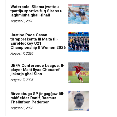
Waterpolo: Sliema jwettqu
tpattija sportiva fuq Sirens u
jagħmluha għall-finali
August 8, 2026
Justine Pace Gasan
tirrappreżenta lil Malta fil-
EuroHockey U21
Championship II Women 2026
August 7, 2026
UEFA Conference League: Il-
player Malti Ilyas Chouaref
jiskorja għal Sion
August 7, 2026
Birzebbuga SP jingaġġaw lill-
midfielder Daniż,Rasmus
Thellufsen Pedersen
August 6, 2026