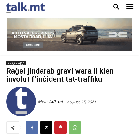
KRONAKA
Raġel jindarab gravi wara li kien
involut f’inċident tat-traffiku
Minn
talk.mt
August 25, 2021