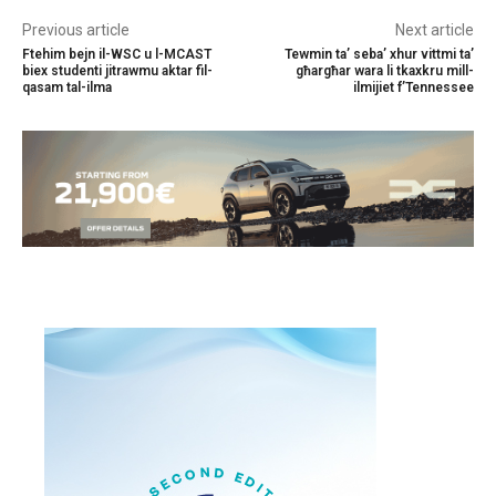
Previous article
Next article
Ftehim bejn il-WSC u l-MCAST
Tewmin ta’ seba’ xhur vittmi ta’
biex studenti jitrawmu aktar fil-
għargħar wara li tkaxkru mill-
qasam tal-ilma
ilmijiet f’Tennessee