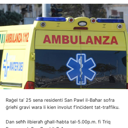
Raġel ta’ 25 sena residenti San Pawl il-Baħar sofra
ġrieħi gravi wara li kien involut f’inċident tat-traffiku.
Dan seħħ ilbieraħ għall-ħabta tal-5.00p.m. fi Triq