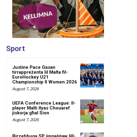
Sport
Justine Pace Gasan
tirrappreżenta lil Malta fil-
EuroHockey U21
Championship II Women 2026
August 7, 2026
UEFA Conference League: Il-
player Malti Ilyas Chouaref
jiskorja għal Sion
August 7, 2026
Birzebbuga SP jingaġġaw lill-