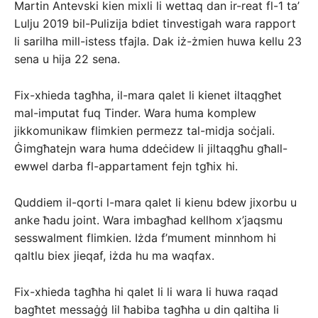
Martin Antevski kien mixli li wettaq dan ir-reat fl-1 ta’
Lulju 2019 bil-Pulizija bdiet tinvestigah wara rapport
li sarilha mill-istess tfajla. Dak iż-żmien huwa kellu 23
sena u hija 22 sena.
Fix-xhieda tagħha, il-mara qalet li kienet iltaqgħet
mal-imputat fuq Tinder. Wara huma komplew
jikkomunikaw flimkien permezz tal-midja soċjali.
Ġimgħatejn wara huma ddeċidew li jiltaqgħu għall-
ewwel darba fl-appartament fejn tgħix hi.
Quddiem il-qorti l-mara qalet li kienu bdew jixorbu u
anke ħadu joint. Wara imbagħad kellhom x’jaqsmu
sesswalment flimkien. Iżda f’mument minnhom hi
qaltlu biex jieqaf, iżda hu ma waqfax.
Fix-xhieda tagħha hi qalet li li wara li huwa raqad
bagħtet messaġġ lil ħabiba tagħha u din qaltiha li