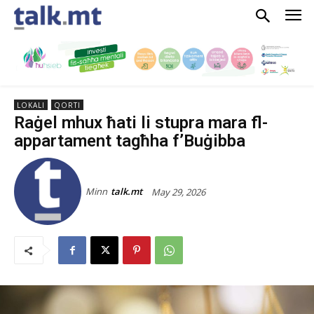
LOKALI
QORTI
Raġel mhux ħati li stupra mara fl-
appartament tagħha f’Buġibba
Minn
talk.mt
May 29, 2026