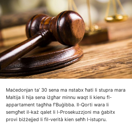
Maċedonjan ta’ 30 sena ma nstabx ħati li stupra mara
Maltija li hija sena iżgħar minnu waqt li kienu fl-
appartament tagħha f’Buġibba. Il-Qorti wara li
semgħet il-każ qalet li l-Prosekuzzjoni ma ġabitx
provi biżżejjed li fil-verità kien seħħ l-istupru.