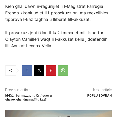
Kien għal dawn ir-raġunijiet li l-Maġistrat Farrugia
Frendo kkonkludiet li l-prosekuzzjoni ma rnexxilhiex
tipprova l-każ tagħha u lliberat lill-akkużat.
Il-prosekuzzjoni f’dan il-każ tmexxiet mill-Ispettur
Clayton Camilleri waqt li l-akkużat kellu jiddefendih
lill-Avukat Lennox Vella.
Previous article
Next article
Id-Diżinformazzjoni: Xi tfisser u
POPLU SOVRAN
għaliex għandna nagħtu każ?