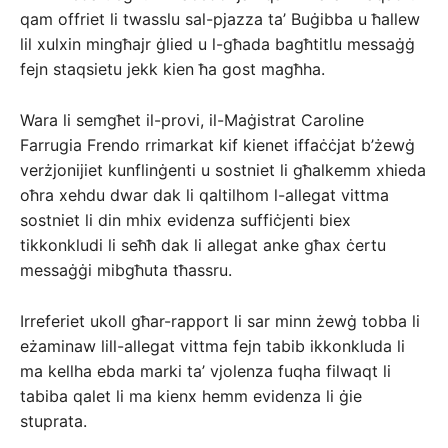
qam offriet li twasslu sal-pjazza ta’ Buġibba u ħallew
lil xulxin mingħajr ġlied u l-għada bagħtitlu messaġġ
fejn staqsietu jekk kien ħa gost magħha.
Wara li semgħet il-provi, il-Maġistrat Caroline
Farrugia Frendo rrimarkat kif kienet iffaċċjat b’żewġ
verżjonijiet kunflinġenti u sostniet li għalkemm xhieda
oħra xehdu dwar dak li qaltilhom l-allegat vittma
sostniet li din mhix evidenza suffiċjenti biex
tikkonkludi li seħħ dak li allegat anke għax ċertu
messaġġi mibgħuta tħassru.
Irreferiet ukoll għar-rapport li sar minn żewġ tobba li
eżaminaw lill-allegat vittma fejn tabib ikkonkluda li
ma kellha ebda marki ta’ vjolenza fuqha filwaqt li
tabiba qalet li ma kienx hemm evidenza li ġie
stuprata.