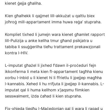
kienet ġejja għaliha.
Kien għalhekk li qajjmet lill-akkużat u qaltlu biex
joħroġ mill-appartament imma huwa reġa’ stupraha.
Kompliet tixhed li jumejn wara kienet għamlet rapport
lill-Pulizija u anke kellha tmur għand psikjatra u
tabiba li ssuġġerilha tieħu trattament prekawzjonali
kontra l-HIV.
L-imputat għażel li jixhed f’dawn il-proċeduri fejn
ikkonferma li meta kien fl-appartament tagħha kienu
xorbu l-inbid u li kienet hi li ffrietlu li jpejjep magħha
l-kannabis. Xehed li hu rrifjuta li jpejjep il-kannabis. L-
imputat qal li huma kellhom x’jaqsmu flimkien
sesswalment, iżda ċaħad li kien stupraha.
Fix-xhieda tiegħu l-Maċedonjan qal li wara li raqad u