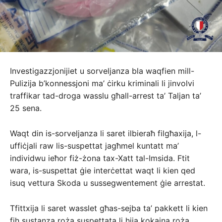
Investigazzjonijiet u sorveljanza bla waqfien mill-
Pulizija b’konnessjoni ma’ ċirku kriminali li jinvolvi
traffikar tad-droga wasslu għall-arrest ta’ Taljan ta’
25 sena.
Waqt din is-sorveljanza li saret ilbieraħ filgħaxija, l-
uffiċjali raw lis-suspettat jagħmel kuntatt ma’
individwu ieħor fiż-żona tax-Xatt tal-Imsida. Ftit
wara, is-suspettat ġie interċettat waqt li kien qed
isuq vettura Skoda u sussegwentement ġie arrestat.
Tfittxija li saret wasslet għas-sejba ta’ pakkett li kien
fih sustanza roża suspettata li hija kokaina roża.