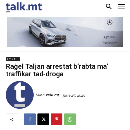
LOKALI
Raġel Taljan arrestat b’rabta ma’
traffikar tad-droga
Minn
talk.mt
June 24, 2026