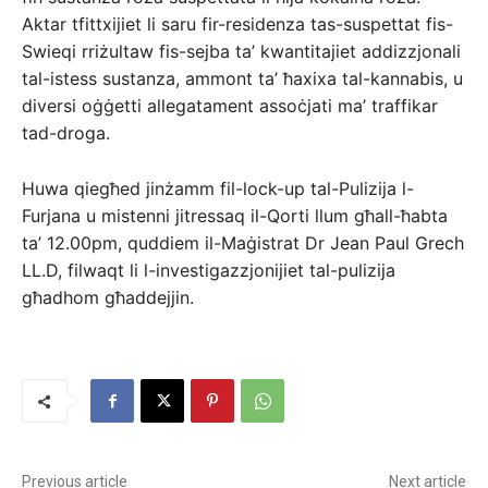
Aktar tfittxijiet li saru fir-residenza tas-suspettat fis-
Swieqi rriżultaw fis-sejba ta’ kwantitajiet addizzjonali
tal-istess sustanza, ammont ta’ ħaxixa tal-kannabis, u
diversi oġġetti allegatament assoċjati ma’ traffikar
tad-droga.
Huwa qiegħed jinżamm fil-lock-up tal-Pulizija l-
Furjana u mistenni jitressaq il-Qorti llum għall-ħabta
ta’ 12.00pm, quddiem il-Maġistrat Dr Jean Paul Grech
LL.D, filwaqt li l-investigazzjonijiet tal-pulizija
għadhom għaddejjin.
Previous article
Next article