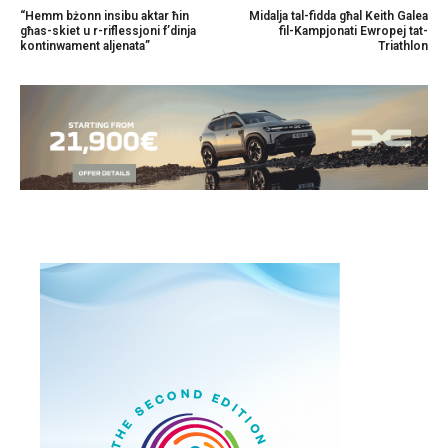
“Hemm bżonn insibu aktar ħin
Midalja tal-fidda għal Keith Galea
għas-skiet u r-riflessjoni f’dinja
fil-Kampjonati Ewropej tat-
kontinwament aljenata”
Triathlon