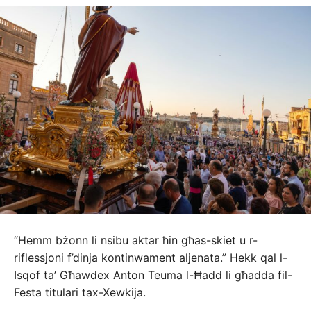
“Hemm bżonn li nsibu aktar ħin għas-skiet u r-
riflessjoni f’dinja kontinwament aljenata.” Hekk qal l-
Isqof ta’ Għawdex Anton Teuma l-Ħadd li għadda fil-
Festa titulari tax-Xewkija.