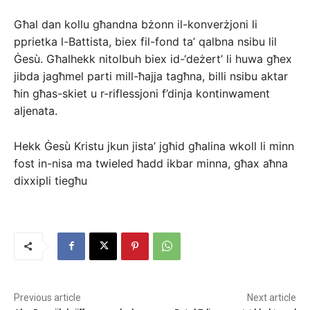
Għal dan kollu għandna bżonn il-konverżjoni li
pprietka l-Battista, biex fil-fond ta’ qalbna nsibu lil
Ġesù. Għalhekk nitolbuh biex id-‘deżert’ li huwa għex
jibda jagħmel parti mill-ħajja tagħna, billi nsibu aktar
ħin għas-skiet u r-riflessjoni f’dinja kontinwament
aljenata.
Hekk Ġesù Kristu jkun jista’ jgħid għalina wkoll li minn
fost in-nisa ma twieled ħadd ikbar minna, għax aħna
dixxipli tiegħu
Previous article
Next article