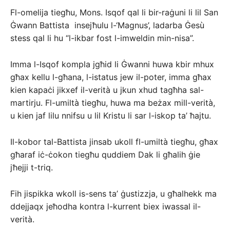
Fl-omelija tiegħu, Mons. Isqof qal li bir-raġuni li lil San
Ġwann Battista insejħulu l-‘Magnus’, ladarba Ġesù
stess qal li hu “l-ikbar fost l-imweldin min-nisa”.
Imma l-Isqof kompla jgħid li Ġwanni huwa kbir mhux
għax kellu l-għana, l-istatus jew il-poter, imma għax
kien kapaċi jikxef il-verità u jkun xhud tagħha sal-
martirju. Fl-umiltà tiegħu, huwa ma beżax mill-verità,
u kien jaf lilu nnifsu u lil Kristu li sar l-iskop ta’ ħajtu.
Il-kobor tal-Battista jinsab ukoll fl-umiltà tiegħu, għax
għaraf iċ-ċokon tiegħu quddiem Dak li għalih ġie
jħejji t-triq.
Fih jispikka wkoll is-sens ta’ ġustizzja, u għalhekk ma
ddejjaqx jeħodha kontra l-kurrent biex iwassal il-
verità.