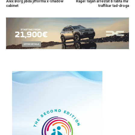
Alex Borg jibda jifforma x-shadow
Raġel Taljan arrestat b’rabta ma’
cabinet
traffikar tad-droga