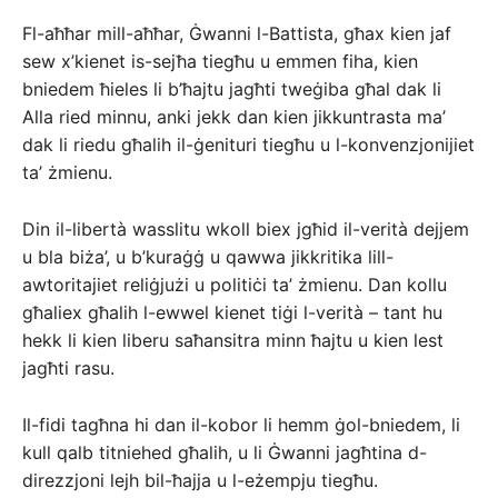
Fl-aħħar mill-aħħar, Ġwanni l-Battista, għax kien jaf
sew x’kienet is-sejħa tiegħu u emmen fiha, kien
bniedem ħieles li b’ħajtu jagħti tweġiba għal dak li
Alla ried minnu, anki jekk dan kien jikkuntrasta ma’
dak li riedu għalih il-ġenituri tiegħu u l-konvenzjonijiet
ta’ żmienu.
Din il-libertà wasslitu wkoll biex jgħid il-verità dejjem
u bla biża’, u b’kuraġġ u qawwa jikkritika lill-
awtoritajiet reliġjużi u politiċi ta’ żmienu. Dan kollu
għaliex għalih l-ewwel kienet tiġi l-verità – tant hu
hekk li kien liberu saħansitra minn ħajtu u kien lest
jagħti rasu.
Il-fidi tagħna hi dan il-kobor li hemm ġol-bniedem, li
kull qalb titniehed għalih, u li Ġwanni jagħtina d-
direzzjoni lejh bil-ħajja u l-eżempju tiegħu.