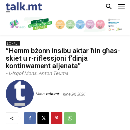
LOKALI
“Hemm bżonn insibu aktar ħin għas-
skiet u r-riflessjoni f’dinja
kontinwament aljenata”
- L-Isqof Mons. Anton Teuma
Minn
talk.mt
June 24, 2026