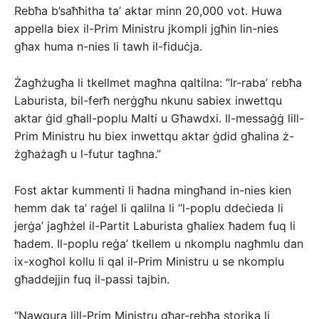
Rebħa b’saħħitha ta’ aktar minn 20,000 vot. Huwa
appella biex il-Prim Ministru jkompli jgħin lin-nies
għax huma n-nies li tawh il-fiduċja.
Żagħżugħa li tkellmet magħna qaltilna: “Ir-raba’ rebħa
Laburista, bil-ferħ nerġgħu nkunu sabiex inwettqu
aktar ġid għall-poplu Malti u Għawdxi. Il-messaġġ lill-
Prim Ministru hu biex inwettqu aktar ġdid għalina ż-
żgħażagħ u l-futur tagħna.”
Fost aktar kummenti li ħadna mingħand in-nies kien
hemm dak ta’ raġel li qalilna li “l-poplu ddeċieda li
jerġa’ jagħżel il-Partit Laburista għaliex ħadem fuq li
ħadem. Il-poplu reġa’ tkellem u nkomplu nagħmlu dan
ix-xogħol kollu li qal il-Prim Ministru u se nkomplu
għaddejjin fuq il-passi tajbin.
“Nawgura lill-Prim Ministru għar-rebħa storika li