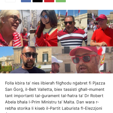
Folla kbira ta’ nies ilbieraħ filgħodu nġabret fi Pjazza
San Ġorġ, il-Belt Valletta, biex tassisti għall-mument
tant importanti tal-ġurament tal-ħatra ta’ Dr Robert
Abela bħala l-Prim Ministru ta’ Malta. Dan wara r-
rebħa storika li kiseb il-Partit Laburista fl-Elezzjoni