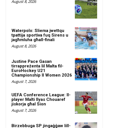
August 8, 2026
Waterpolo: Sliema jwettqu
tpattija sportiva fuq Sirens u
jagħmluha għall-finali
August 8, 2026
Justine Pace Gasan
tirrappreżenta lil Malta fil-
EuroHockey U21
Championship II Women 2026
August 7, 2026
UEFA Conference League: Il-
player Malti Ilyas Chouaref
jiskorja għal Sion
August 7, 2026
Birzebbuga SP jingaġġaw lill-