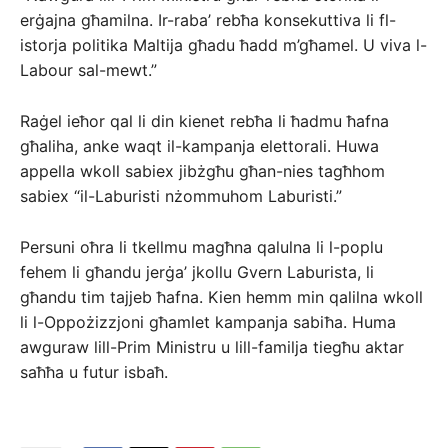
erġajna għamilna. Ir-raba’ rebħa konsekuttiva li fl-
istorja politika Maltija għadu ħadd m’għamel. U viva l-
Labour sal-mewt.”
Raġel ieħor qal li din kienet rebħa li ħadmu ħafna
għaliha, anke waqt il-kampanja elettorali. Huwa
appella wkoll sabiex jibżgħu għan-nies tagħhom
sabiex “il-Laburisti nżommuhom Laburisti.”
Persuni oħra li tkellmu magħna qalulna li l-poplu
fehem li għandu jerġa’ jkollu Gvern Laburista, li
għandu tim tajjeb ħafna. Kien hemm min qalilna wkoll
li l-Oppożizzjoni għamlet kampanja sabiħa. Huma
awguraw lill-Prim Ministru u lill-familja tiegħu aktar
saħħa u futur isbaħ.