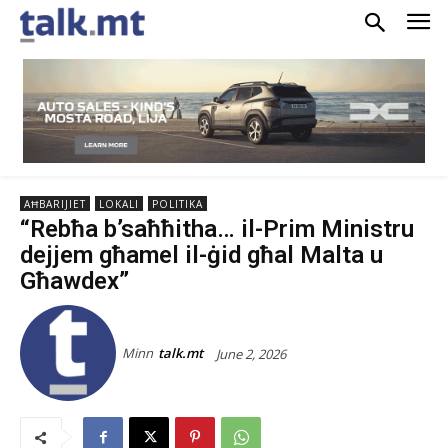
AĦBARIJIET
LOKALI
POLITIKA
“Rebħa b’saħħitha… il-Prim Ministru
dejjem għamel il-ġid għal Malta u
Għawdex”
Minn
talk.mt
June 2, 2026