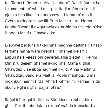
ta’ “Robert, Robert u Viva l-Labour”. Dan il-ġurnal ħa
l-kummenti ta’ wħud mill-partitarji miġbura f’din il-
pjazza fejn ilkoll irrikonoxxew il-ħidma ta’ dan il-
Gvern u rringrazzjaw lill-Prim Ministru tal-ħidma
tiegħu filwaqt li awgurawlu aktar ħidma fejjieda b’risq
il-poplu Malti u Għawdxi kollu.
L-ewwel persuna li tkellimna magħha qaltilna li tinsab
ferħana ħafna wara r-rebħa li għamel il-Partit
Laburista fl-elezzjoni ġenerali. Hija żiedet li “l-Prim
Ministru dejjem għamel il-ġid għal Malta u għal
Għawdex u se jibqa’ jagħmel il-ġid. Aħna Maltin u
Għawdxin. Bandiera Maltija. Poplu magħqud u ma
jridx ikun hemm firda. Aħna fl-aħħar mill-aħħar irridu
nkunu l-għira għal pajjiżi oħra.”
Raġel ieħor qal li dik tas-Sibt kienet rebħa kbira
għall-Partit Laburista u r-raba’ waħda konsekuttiva.