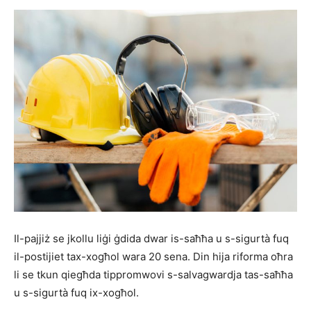
Il-pajjiż se jkollu liġi ġdida dwar is-saħħa u s-sigurtà fuq
il-postijiet tax-xogħol wara 20 sena. Din hija riforma oħra
li se tkun qiegħda tippromwovi s-salvagwardja tas-saħħa
u s-sigurtà fuq ix-xogħol.