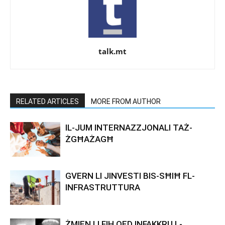
talk.mt
RELATED ARTICLES
MORE FROM AUTHOR
IL-JUM INTERNAZZJONALI TAŻ-
ŻGĦAŻAGĦ
GVERN LI JINVESTI BIS-SĦIĦ FL-
INFRASTRUTTURA
ŻMIEN LI FIH QED INFAKKRU L-