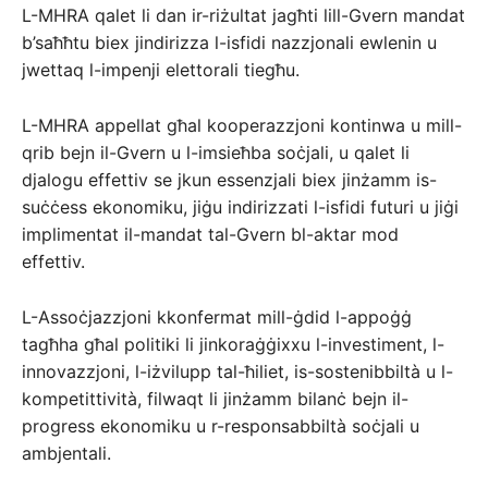
L-MHRA qalet li dan ir-riżultat jagħti lill-Gvern mandat
b’saħħtu biex jindirizza l-isfidi nazzjonali ewlenin u
jwettaq l-impenji elettorali tiegħu.
L-MHRA appellat għal kooperazzjoni kontinwa u mill-
qrib bejn il-Gvern u l-imsieħba soċjali, u qalet li
djalogu effettiv se jkun essenzjali biex jinżamm is-
suċċess ekonomiku, jiġu indirizzati l-isfidi futuri u jiġi
implimentat il-mandat tal-Gvern bl-aktar mod
effettiv.
L-Assoċjazzjoni kkonfermat mill-ġdid l-appoġġ
tagħha għal politiki li jinkoraġġixxu l-investiment, l-
innovazzjoni, l-iżvilupp tal-ħiliet, is-sostenibbiltà u l-
kompetittività, filwaqt li jinżamm bilanċ bejn il-
progress ekonomiku u r-responsabbiltà soċjali u
ambjentali.