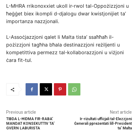
L-MHRA rrikonoxxiet ukoll ir-rwol tal-Oppożizzjoni u
ħeġġet biex ikompli d-djalogu dwar kwistjonijiet ta’
importanza nazzjonali.
L-Assoċjazzjoni qalet li Malta tista’ ssaħħaħ il-
pożizzjoni tagħha bħala destinazzjoni reżiljenti u
kompetittiva permezz tal-kollaborazzjoni u viżjoni
ċara fit-tul.
Previous article
Next article
TIBDA L-ĦIDMA FIR-RABA’
Ir-riżultati uffiċjali tal-Elezzjoni
MANDAT KONSEKUTTIV TA’
Ġenerali ppreżentati lill-President
GVERN LABURISTA
ta’ Malta