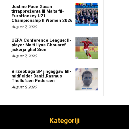
Justine Pace Gasan
tirrappreżenta lil Malta fil-
EuroHockey U21
Championship II Women 2026
August 7, 2026
UEFA Conference League: Il-
player Malti Ilyas Chouaref
jiskorja għal Sion
August 7, 2026
Birzebbuga SP jingaġġaw lill-
midfielder Daniż,Rasmus
Thellufsen Pedersen
August 6, 2026
Kategoriji