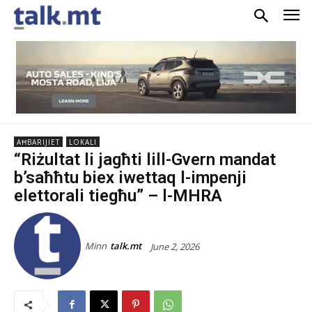
AĦBARIJIET
LOKALI
“Riżultat li jagħti lill-Gvern mandat
b’saħħtu biex iwettaq l-impenji
elettorali tiegħu” – l-MHRA
Minn
talk.mt
June 2, 2026