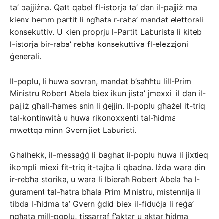
ta’ pajjiżna. Qatt qabel fl-istorja ta’ dan il-pajjiż ma
kienx hemm partit li ngħata r-raba’ mandat elettorali
konsekuttiv. U kien proprju l-Partit Laburista li kiteb
l-istorja bir-raba’ rebħa konsekuttiva fl-elezzjoni
ġenerali.
Il-poplu, li huwa sovran, mandat b’saħħtu lill-Prim
Ministru Robert Abela biex ikun jista’ jmexxi lil dan il-
pajjiż għall-ħames snin li ġejjin. Il-poplu għażel it-triq
tal-kontinwità u huwa rikonoxxenti tal-ħidma
mwettqa minn Gvernijiet Laburisti.
Għalhekk, il-messaġġ li bagħat il-poplu huwa li jixtieq
ikompli miexi fit-triq it-tajba li qbadna. Iżda wara din
ir-rebħa storika, u wara li lbieraħ Robert Abela ħa l-
ġurament tal-ħatra bħala Prim Ministru, mistennija li
tibda l-ħidma ta’ Gvern ġdid biex il-fiduċja li reġa’
ngħata mill-poplu, tissarraf f’aktar u aktar ħidma