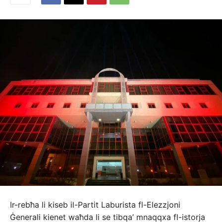
Ir-rebħa li kiseb il-Partit Laburista fl-Elezzjoni
Ġenerali kienet waħda li se tibqa’ mnaqqxa fl-istorja