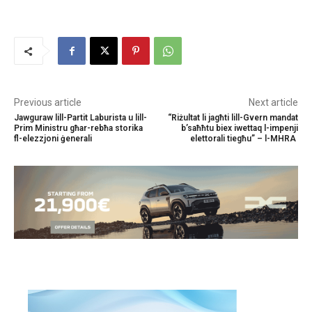
Previous article
Next article
Jawguraw lill-Partit Laburista u lill-
“Riżultat li jagħti lill-Gvern mandat
Prim Ministru għar-rebħa storika
b’saħħtu biex iwettaq l-impenji
fl-elezzjoni ġenerali
elettorali tiegħu” – l-MHRA