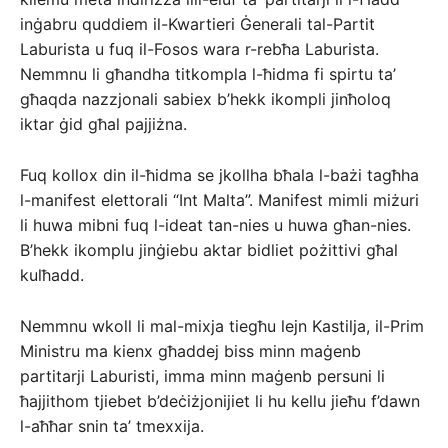
inġabru quddiem il-Kwartieri Ġenerali tal-Partit
Laburista u fuq il-Fosos wara r-rebħa Laburista.
Nemmnu li għandha titkompla l-ħidma fi spirtu ta’
għaqda nazzjonali sabiex b’hekk ikompli jinħoloq
iktar ġid għal pajjiżna.
Fuq kollox din il-ħidma se jkollha bħala l-bażi tagħha
l-manifest elettorali “Int Malta”. Manifest mimli miżuri
li huwa mibni fuq l-ideat tan-nies u huwa għan-nies.
B’hekk ikomplu jinġiebu aktar bidliet pożittivi għal
kulħadd.
Nemmnu wkoll li mal-mixja tiegħu lejn Kastilja, il-Prim
Ministru ma kienx għaddej biss minn maġenb
partitarji Laburisti, imma minn maġenb persuni li
ħajjithom tjiebet b’deċiżjonijiet li hu kellu jieħu f’dawn
l-aħħar snin ta’ tmexxija.