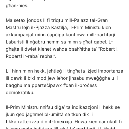
għan-nies.
Ma setax jonqos li fi triqtu mill-Palazz tal-Gran
Mastru lejn il-Pjazza Kastilja, il-Prim Ministu kien
akkumpanjat minn ċapċipa kontinwa mill-partitarji
Laburisti li nġabru hemm sa minn sigħat qabel. L-
għajta li dwiet kienet waħda b’saħħitha ta’ “Robert !
Robert! Ir-raba’ rebħa!”.
Lil hinn minn hekk, jeħtieġ li tingħata iżjed importanza
lil dawk li b’xi mod jew ieħor jinsabu mweġġgħa u li
baqgħu ma pparteċipawx f’dan il-proċess
demokratiku.
Il-Prim Ministru nnifsu diġa’ ta indikazzjoni li hekk se
jkun qed jagħmel bl-umiltà se tkun dik li
tikkarratterizza din it-tmexxija. Huwa kien ċar ukoll fi
kliemu meta indirizza lill-eluf ta’ partitarji li l-Ħadd