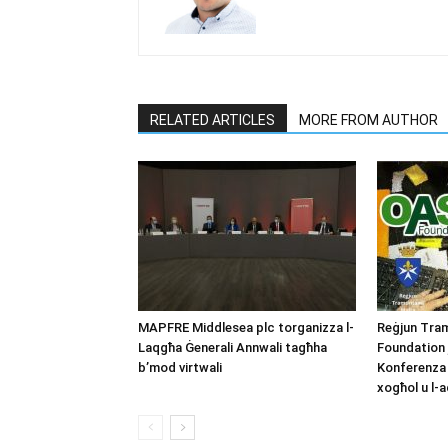
RELATED ARTICLES
MORE FROM AUTHOR
MAPFRE Middlesea plc torganizza l-
Reġjun Tra
Laqgħa Ġenerali Annwali tagħha
Foundation
b’mod virtwali
Konferenza 
xogħol u l-