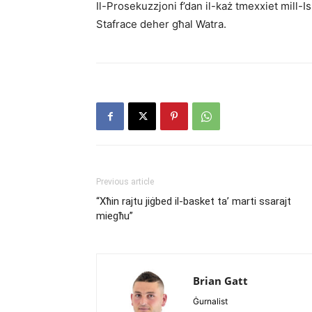
Il-Prosekuzzjoni f’dan il-każ tmexxiet mill-
Stafrace deher għal Watra.
Previous article
“Xħin rajtu jiġbed il-basket ta’ marti ssarajt
miegħu”
Brian Gatt
Ġurnalist