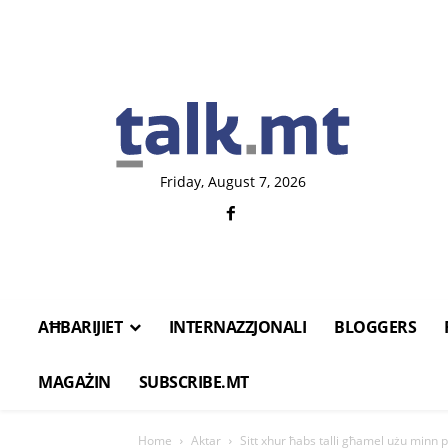
Friday, August 7, 2026
AĦBARIJIET
INTERNAZZJONALI
BLOGGERS
MAGAŻIN
SUBSCRIBE.MT
Home
Aktar
Sitt xhur ħabs talli għamel użu minn 