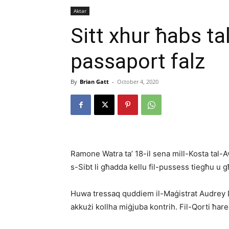
Aktar
Sitt xhur ħabs t
passaport falz
By
Brian Gatt
-
October 4, 2020
Ramone Watra ta’ 18-il sena mill-Kosta tal-A
s-Sibt li għadda kellu fil-pussess tiegħu u 
Huwa tressaq quddiem il-Maġistrat Audrey De
akkużi kollha miġjuba kontrih. Fil-Qorti ħare