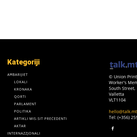
Kategoriji
AĦBARIJIET
© Union Print
LOKALI
Worker's Memo
South Street,
KRONAKA
Valletta
QORTI
VLT1104
PARLAMENT
hello@talk.mt
POLITIKA
Tel: (+356) 2
ARTIKLI MIS-SIT PREĊEDENTI
AKTAR
INTERNAZZJONALI