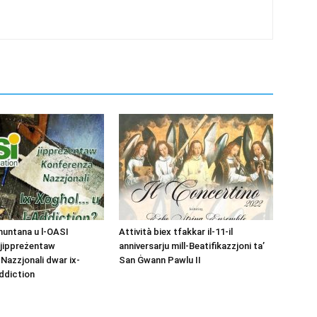
muntana u l-OASI
Attività biex tfakkar il-11-il
 jippreżentaw
anniversarju mill-Beatifikazzjoni ta’
Nazzjonali dwar ix-
San Ġwann Pawlu II
addiction