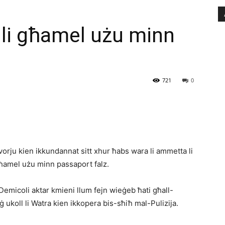
alli għamel użu minn
721
0
vorju kien ikkundannat sitt xhur ħabs wara li ammetta li
għamel użu minn passaport falz.
micoli aktar kmieni llum fejn wieġeb ħati għall-
ġ ukoll li Watra kien ikkopera bis-sħiħ mal-Pulizija.