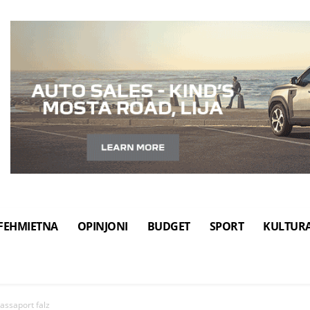
FEHMIETNA
OPINJONI
BUDGET
SPORT
KULTUR
passaport falz