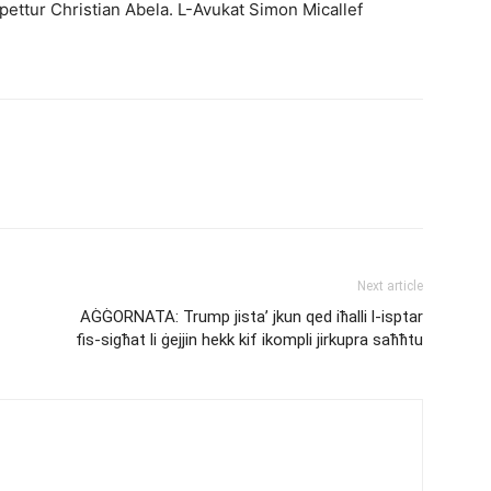
Ispettur Christian Abela. L-Avukat Simon Micallef
Next article
AĠĠORNATA: Trump jista’ jkun qed iħalli l-isptar
fis-sigħat li ġejjin hekk kif ikompli jirkupra saħħtu