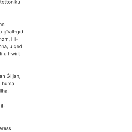
itettoniku
nn
i għall-ġid
om, lill-
għna, u qed
i u l-wirt
an Ġiljan,
et huma
llha.
il-
eress