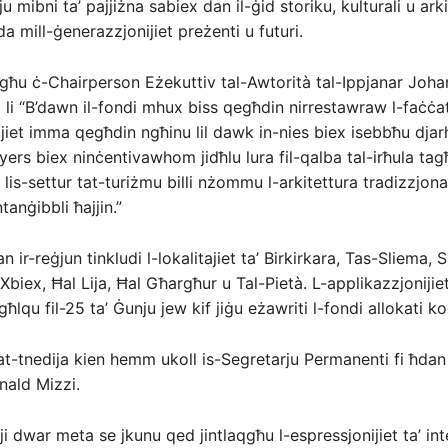
u mibni ta’ pajjiżna sabiex dan il-ġid storiku, kulturali u ark
da mill-ġenerazzjonijiet preżenti u futuri.
għu ċ-Chairperson Eżekuttiv tal-Awtorità tal-Ippjanar Joha
l li “B’dawn il-fondi mhux biss qegħdin nirrestawraw l-faċċat
jiet imma qegħdin ngħinu lil dawk in-nies biex isebbħu djarh
uyers biex ninċentivawhom jidħlu lura fil-qalba tal-irħula ta
lis-settur tat-turiżmu billi nżommu l-arkitettura tradizzjonal
tanġibbli ħajjin.”
n ir-reġjun tinkludi l-lokalitajiet ta’ Birkirkara, Tas-Sliema, S
 Xbiex, Ħal Lija, Ħal Għargħur u Tal-Pietà. L-applikazzjoniji
għlqu fil-25 ta’ Ġunju jew kif jiġu eżawriti l-fondi allokati ko
t-tnedija kien hemm ukoll is-Segretarju Permanenti fi ħdan 
nald Mizzi.
ji dwar meta se jkunu qed jintlaqgħu l-espressjonijiet ta’ int