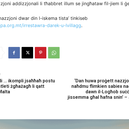
zjoni addizzjonali li tħabbret illum se jingħataw fil-jiem li ġej
azzjoni dwar din l-iskema tista’ tinkiseb
/pa.org.mt/irrestawra-darek-u-lvillagg
.
e
i … ikompli jsaħħaħ postu
‘Dan huwa proġett nazzjon
tleti żgħażagħ li qatt
naħdmu flimkien sabiex n
Malta
dawn il-Logħob suċċe
jissemma għal ħafna snin’ –