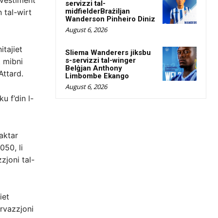
investiment
servizzi tal-
midfielderBrażiljan
n tal-wirt
Wanderson Pinheiro Diniz
August 6, 2026
itajiet
Sliema Wanderers jiksbu
s-servizzi tal-winger
t mibni
Belġjan Anthony
Attard.
Limbombe Ekango
August 6, 2026
u f’din l-
 aktar
050, li
zjoni tal-
iet
ervazzjoni