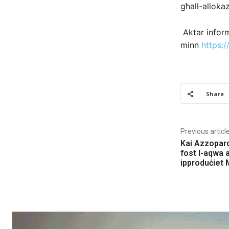
għall-allokaz
Aktar inform
minn
https:/
Share
Previous articl
Kai Azzopard
fost l-aqwa a
ipproduċiet 