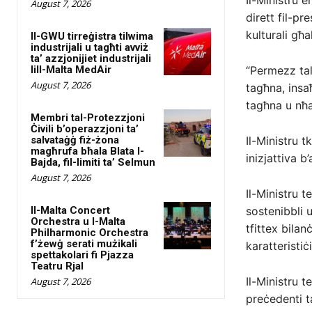
Il-Ministru e
August 7, 2026
dirett fil-pr
kulturali għa
Il-GWU tirreġistra tilwima
industrijali u tagħti avviż
ta’ azzjonijiet industrijali
lill-Malta MedAir
“Permezz tal
August 7, 2026
tagħna, insaħ
tagħna u nħa
Membri tal-Protezzjoni
Ċivili b’operazzjoni ta’
salvataġġ fiż-żona
Il-Ministru 
magħrufa bħala Blata l-
inizjattiva b
Bajda, fil-limiti ta’ Selmun
August 7, 2026
Il-Ministru t
Il-Malta Concert
sostenibbli u
Orchestra u l-Malta
tfittex bilan
Philharmonic Orchestra
f’żewġ serati mużikali
karatteristiċi
spettakolari fi Pjazza
Teatru Rjal
Il-Ministru t
August 7, 2026
preċedenti t