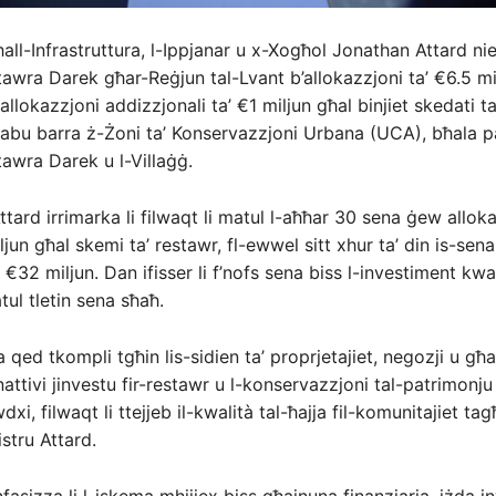
ħall-Infrastruttura, l-Ippjanar u x-Xogħol Jonathan Attard nie
tawra Darek għar-Reġjun tal-Lvant b’allokazzjoni ta’ €6.5 mi
allokazzjoni addizzjonali ta’ €1 miljun għal binjiet skedati t
nsabu barra ż-Żoni ta’ Konservazzjoni Urbana (UCA), bħala pa
tawra Darek u l-Villaġġ.
ttard irrimarka li filwaqt li matul l-aħħar 30 sena ġew alloka
un għal skemi ta’ restawr, fl-ewwel sitt xhur ta’ din is-sena 
 €32 miljun. Dan ifisser li f’nofs sena biss l-investiment kw
tul tletin sena sħaħ.
 qed tkompli tgħin lis-sidien ta’ proprjetajiet, negozji u għ
ttivi jinvestu fir-restawr u l-konservazzjoni tal-patrimonju
xi, filwaqt li ttejjeb il-kwalità tal-ħajja fil-komunitajiet tag
stru Attard.