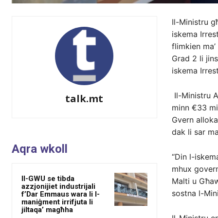
Il-Ministru g
iskema Irres
flimkien ma’ 
Grad 2 li ji
iskema Irres
Il-Ministru A
talk.mt
minn €33 milj
Gvern alloka
dak li sar ma
Aqra wkoll
“Din l-iskema
mhux governa
Il-GWU se tibda
Malti u Għawd
azzjonijiet industrijali
sostna l-Mini
f’Dar Emmaus wara li l-
maniġment irrifjuta li
jiltaqa’ magħha