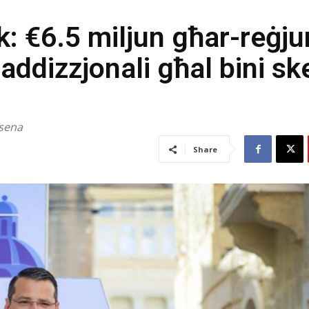
: €6.5 miljun għar-reġju
 addizzjonali għal bini sk
 sena
Share