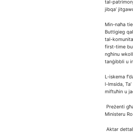
tal-patrimonj
jibqa’ jitgaw
Min-naħa tie
Buttigieg qa
tal-komunita
first-time b
ngħinu wkoll 
tanġibbli u in
L-iskema f’da
l-Imsida, Ta’
miftuħin u ja
Preżenti għa
Ministeru Ro
Aktar dettal