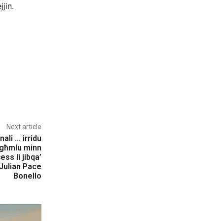
jin.
Next article
ali … irridu
agħmlu minn
ss li jibqa’
 Julian Pace
Bonello