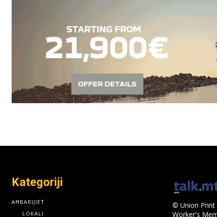
Kategoriji
AĦBARIJIET
© Union Print 
LOKALI
Worker's Memo