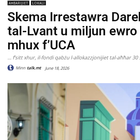
AĦBARIJIET
LOKALI
Skema Irrestawra Darek
tal-Lvant u miljun ewro
mhux f’UCA
… f’sitt xhur, il-fondi qabżu l-allokazzjonijiet tal-aħħar 30
Minn
talk.mt
June 18, 2026