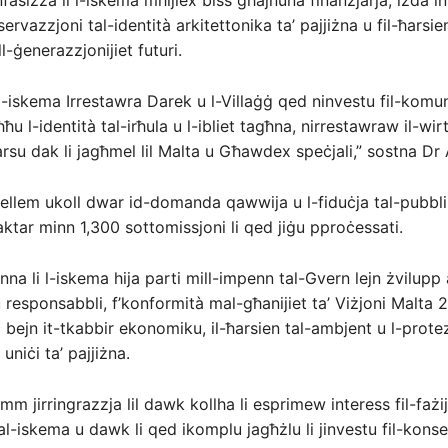
nfasizza li l-iskema mhijiex biss għajnuna finanzjarja, iżda 
eservazzjoni tal-identità arkitettonika ta’ pajjiżna u fil-ħarsie
ll-ġenerazzjonijiet futuri.
-iskema Irrestawra Darek u l-Villaġġ qed ninvestu fil-komun
ħu l-identità tal-irħula u l-ibliet tagħna, nirrestawraw il-wir
rsu dak li jagħmel lil Malta u Għawdex speċjali,” sostna Dr 
tkellem ukoll dwar id-domanda qawwija u l-fiduċja tal-pubblik
’aktar minn 1,300 sottomissjoni li qed jiġu pproċessati.
enna li l-iskema hija parti mill-impenn tal-Gvern lejn żvilupp
 responsabbli, f’konformità mal-għanijiet ta’ Viżjoni Malta 2
ċ bejn it-tkabbir ekonomiku, il-ħarsien tal-ambjent u l-protez
 uniċi ta’ pajjiżna.
emm jirringrazzja lil dawk kollha li esprimew interess fil-fażij
al-iskema u dawk li qed ikomplu jagħżlu li jinvestu fil-kons