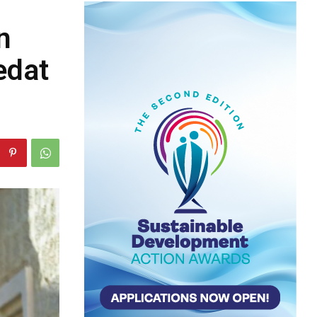
n
edat