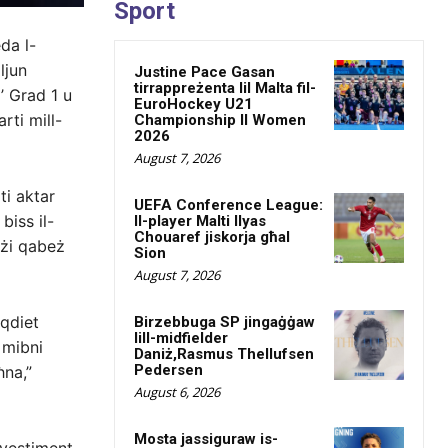
Sport
da l-
ljun
Justine Pace Gasan
tirrappreżenta lil Malta fil-
a’ Grad 1 u
EuroHockey U21
rti mill-
Championship II Women
2026
August 7, 2026
ti aktar
UEFA Conference League:
biss il-
Il-player Malti Ilyas
Chouaref jiskorja għal
ażi qabeż
Sion
August 7, 2026
aqdiet
Birzebbuga SP jingaġġaw
lill-midfielder
 mibni
Daniż,Rasmus Thellufsen
Pedersen
ħna,”
August 6, 2026
Mosta jassiguraw is-