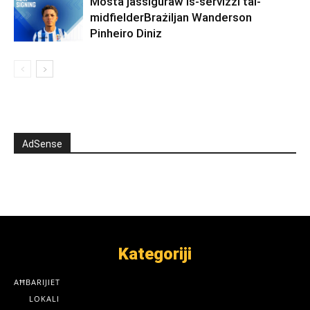
Mosta jassiguraw is-servizzi tal-
midfielderBrażiljan Wanderson
Pinheiro Diniz
AdSense
Kategoriji
AĦBARIJIET
LOKALI