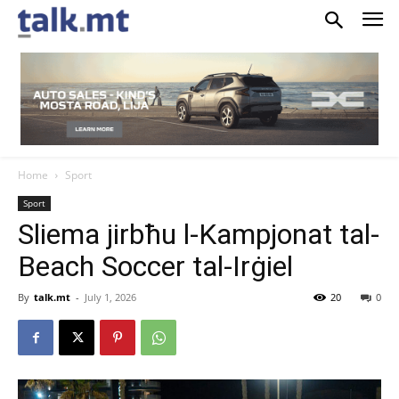
Home
Sport
Sport
Sliema jirbħu l-Kampjonat tal-
Beach Soccer tal-Irġiel
By
talk.mt
-
July 1, 2026
20
0