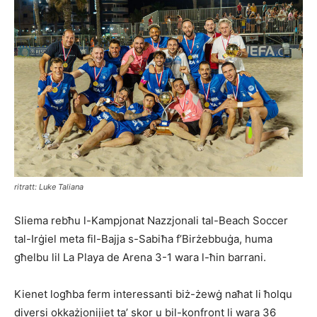
ritratt: Luke Taliana
Sliema rebħu l-Kampjonat Nazzjonali tal-Beach Soccer
tal-Irġiel meta fil-Bajja s-Sabiħa f’Birżebbuġa, huma
għelbu lil La Playa de Arena 3-1 wara l-ħin barrani.
Kienet logħba ferm interessanti biż-żewġ naħat li ħolqu
diversi okkażjonijiet ta’ skor u bil-konfront li wara 36