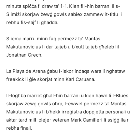
minuta spiċċa fi draw ta’ 1-1. Kien fil-ħin barrani li s-
Slimiżi skorjaw żewġ gowls sabiex żammew it-titlu li
rebħu fis-sajf li għadda.
Sliema marru minn fuq permezz ta’ Mantas
Makutunovicius li dar tajjeb u b’xutt tajjeb għeleb lil
Jonathan Grech.
La Playa de Arena ġabu l-iskor indaqs wara li ngħataw
freekick li ġie skorjat minn Karl Caruana.
Il-logħba marret għall-ħin barrani u kien hawn li l-Blues
skorjaw żewġ gowls oħra, l-ewwel permezz ta’ Mantas
Makutunovicius li b’hekk irreġistra doppjetta personali u
aktar tard mill-plejer veteran Mark Camilleri li ssiġġilla r-
rebħa finali.