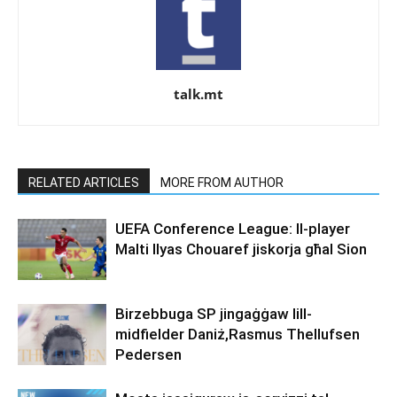
talk.mt
RELATED ARTICLES
MORE FROM AUTHOR
UEFA Conference League: Il-player
Malti Ilyas Chouaref jiskorja għal Sion
Birzebbuga SP jingaġġaw lill-
midfielder Daniż,Rasmus Thellufsen
Pedersen