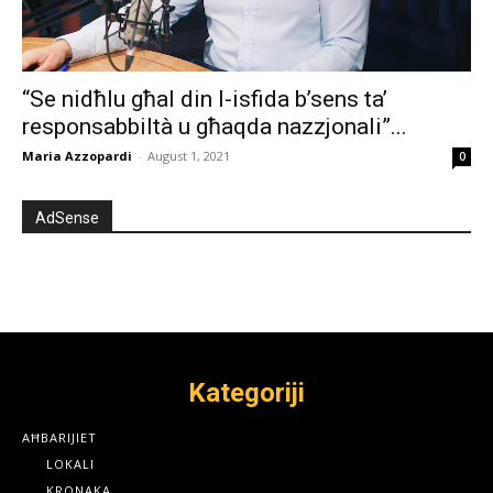
“Se nidħlu għal din l-isfida b’sens ta’
responsabbiltà u għaqda nazzjonali”...
Maria Azzopardi
-
August 1, 2021
0
AdSense
Kategoriji
AĦBARIJIET
LOKALI
KRONAKA