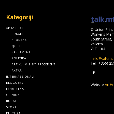
Kategoriji
AĦBARIJIET
© Union Print 
LOKALI
Worker's Memo
South Street,
KRONAKA
Valletta
QORTI
VLT1104
PARLAMENT
hello@talk.mt
POLITIKA
Tel: (+356) 2
ARTIKLI MIS-SIT PREĊEDENTI
AKTAR
INTERNAZZJONALI
BLOGGERS
Website
ArtHo
FEHMIETNA
OPINJONI
BUDGET
SPORT
KULTURA