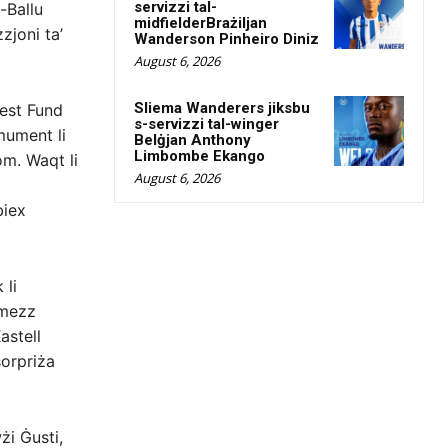
servizzi tal-
-Ballu
midfielderBrażiljan
zjoni ta’
Wanderson Pinheiro Diniz
August 6, 2026
Sliema Wanderers jiksbu
est Fund
s-servizzi tal-winger
-mument li
Belġjan Anthony
Limbombe Ekango
om. Waqt li
August 6, 2026
biex
 li
rmezz
astell
sorpriża
żi Ġusti,