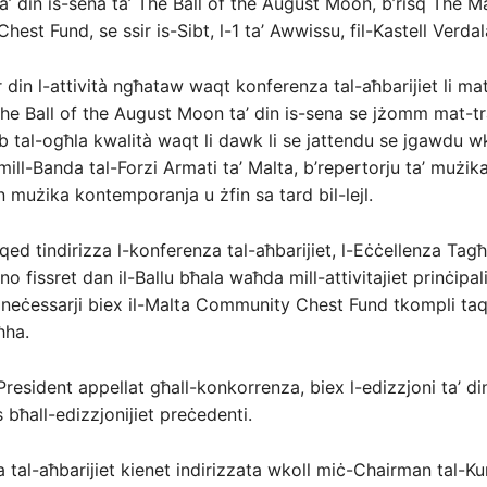
ta’ din is-sena ta’ The Ball of the August Moon, b’risq The M
st Fund, se ssir is-Sibt, l-1 ta’ Awwissu, fil-Kastell Verdal
r din l-attività ngħataw waqt konferenza tal-aħbarijiet li ma
The Ball of the August Moon ta’ din is-sena se jżomm mat-tr
orb tal-ogħla kwalità waqt li dawk li se jattendu se jgawdu w
mill-Banda tal-Forzi Armati ta’ Malta, b’repertorju ta’ mużika
 mużika kontemporanja u żfin sa tard bil-lejl.
qed tindirizza l-konferenza tal-aħbarijiet, l-Eċċellenza Ta
o fissret dan il-Ballu bħala waħda mill-attivitajiet prinċipali 
 neċessarji biex il-Malta Community Chest Fund tkompli taq
ħha.
President appellat għall-konkorrenza, biex l-edizzjoni ta’ di
 bħall-edizzjonijiet preċedenti.
a tal-aħbarijiet kienet indirizzata wkoll miċ-Chairman tal-Ku