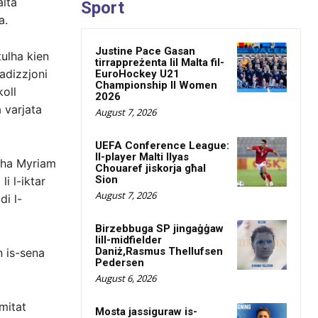
alta
Sport
a.
Justine Pace Gasan
tulha kien
tirrappreżenta lil Malta fil-
adizzjoni
EuroHockey U21
Championship II Women
koll
2026
 varjata
August 7, 2026
UEFA Conference League:
Il-player Malti Ilyas
għha Myriam
Chouaref jiskorja għal
Sion
li l-iktar
August 7, 2026
di l-
Birzebbuga SP jingaġġaw
lill-midfielder
Daniż,Rasmus Thellufsen
n is-sena
Pedersen
August 6, 2026
mitat
Mosta jassiguraw is-