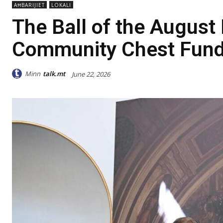
AĦBARIJIET
LOKALI
The Ball of the August
Community Chest Fund j
Minn
talk.mt
June 22, 2026