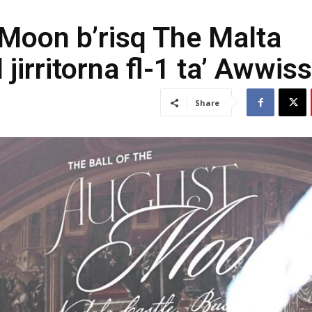
 Moon b’risq The Malta
irritorna fl-1 ta’ Awwis
Share