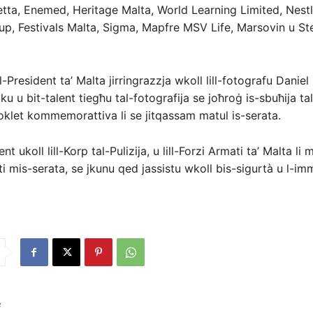
etta, Enemed, Heritage Malta, World Learning Limited, Nestl
up, Festivals Malta, Sigma, Mapfre MSV Life, Marsovin u S
l-President ta’ Malta jirringrazzja wkoll lill-fotografu Daniel C
ku u bit-talent tiegħu tal-fotografija se joħroġ is-sbuħija tal
oklet kommemorattiva li se jitqassam matul is-serata.
t ukoll lill-Korp tal-Pulizija, u lill-Forzi Armati ta’ Malta li m
ti mis-serata, se jkunu qed jassistu wkoll bis-sigurtà u l-im
e