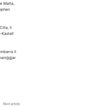
e Malta,
tephen
ilia, li
-Kastell
inbarra li
maniġġjar
Next article