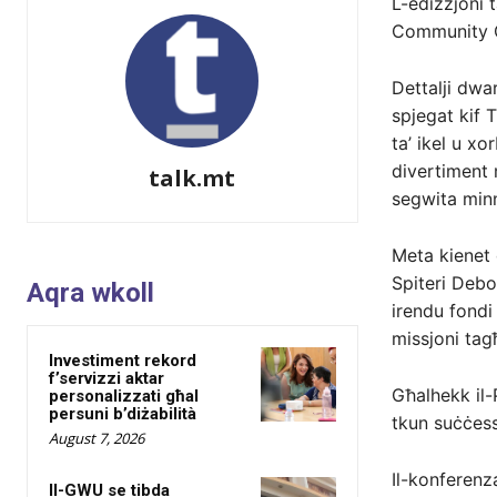
L-edizzjoni 
Community Che
Dettalji dwa
spjegat kif 
ta’ ikel u x
divertiment 
talk.mt
segwita minn
Meta kienet 
Spiteri Debon
Aqra wkoll
irendu fondi
missjoni tag
Investiment rekord
f’servizzi aktar
Għalhekk il-
personalizzati għal
persuni b’diżabilità
tkun suċċess
August 7, 2026
Il-konferenz
Il-GWU se tibda