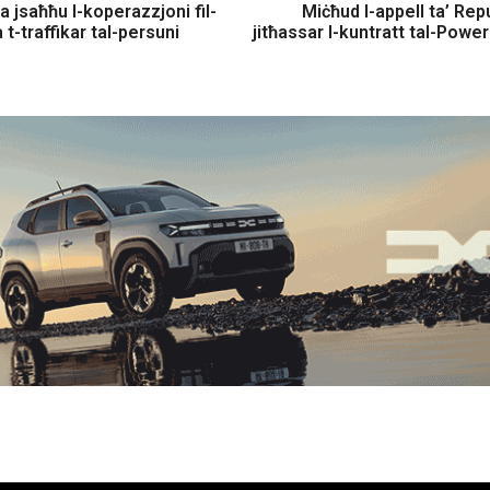
ja jsaħħu l-koperazzjoni fil-
Miċħud l-appell ta’ Rep
 t-traffikar tal-persuni
jitħassar l-kuntratt tal-Power 