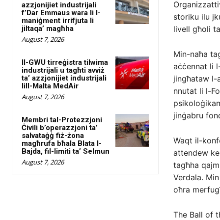
Organizzattiv
azzjonijiet industrijali
f’Dar Emmaus wara li l-
storiku ilu j
maniġment irrifjuta li
jiltaqa’ magħha
livell għoli 
August 7, 2026
Min-naħa ta
Il-GWU tirreġistra tilwima
aċċennat li l
industrijali u tagħti avviż
ta’ azzjonijiet industrijali
jingħataw l-a
lill-Malta MedAir
nnutat li l-
August 7, 2026
psikoloġikam
jinġabru fon
Membri tal-Protezzjoni
Ċivili b’operazzjoni ta’
salvataġġ fiż-żona
Waqt il-konfe
magħrufa bħala Blata l-
Bajda, fil-limiti ta’ Selmun
attendew kel
August 7, 2026
tagħha qajmu 
Verdala. Min
oħra merfugħ
The Ball of 