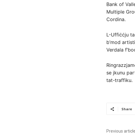
Bank of Vall
Multiple Gro
Cordina.
L-Uffiċċju ta
b’mod artisti
Verdala f’bo
Ringrazzjamen
se jkunu par
tat-traffiku.
Share
Previous articl