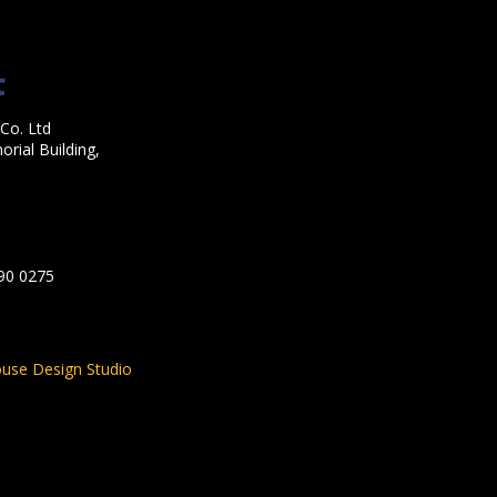
Co. Ltd
rial Building,
590 0275
use Design Studio