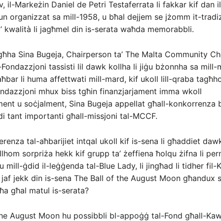
, il-Markeżin Daniel de Petri Testaferrata li fakkar kif dan il
kun organizzat sa mill-1958, u bħal dejjem se jżomm it-tradiz
ta’ kwalità li jagħmel din is-serata waħda memorabbli.
għha Sina Bugeja, Chairperson ta’ The Malta Community Ch
-Fondazzjoni tassisti lil dawk kollha li jiġu bżonnha sa mill
ħbar li huma affettwati mill-mard, kif ukoll lill-qraba tagħh
Fondazzjoni mhux biss tgħin finanzjarjament imma wkoll
ent u soċjalment, Sina Bugeja appellat għall-konkorrenza 
di tant importanti għall-missjoni tal-MCCF.
renza tal-aħbarijiet intqal ukoll kif is-sena li għaddiet dawk
lhom sorpriża hekk kif grupp ta’ żeffiena ħolqu żifna li pe
mill-ġdid il-leġġenda tal-Blue Lady, li jingħad li tidher fil-K
 jaf jekk din is-sena The Ball of the August Moon għandux 
a għal matul is-serata?
the August Moon hu possibbli bl-appoġġ tal-Fond għall-Kaw