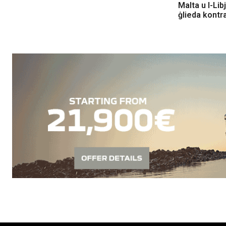
Malta u l-Lib
ġlieda kontra