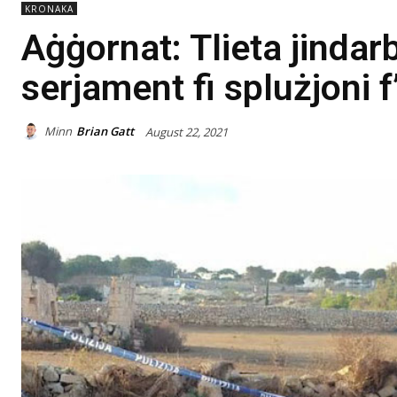
KRONAKA
Aġġornat: Tlieta jinda
serjament fi splużjoni f
Minn
Brian Gatt
August 22, 2021