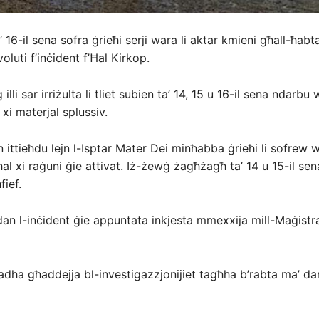
16-il sena sofra ġrieħi serji wara li aktar kmieni għall-ħabt
oluti f’inċident f’Ħal Kirkop.
 illi sar irriżulta li tliet subien ta’ 14, 15 u 16-il sena ndarbu
 xi materjal splussiv.
en ittieħdu lejn l-Isptar Mater Dei minħabba ġrieħi li sofrew 
ħal xi raġuni ġie attivat. Iż-żewġ żagħżagħ ta’ 14 u 15-il se
fief.
dan l-inċident ġie appuntata inkjesta mmexxija mill-Maġistr
ħadha għaddejja bl-investigazzjonijiet tagħha b’rabta ma’ dan