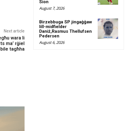
Sion
August 7, 2026
Birzebbuga SP jingaġġaw
lill-midfielder
Next article
Daniż,Rasmus Thellufsen
Pedersen
egħu wara li
August 6, 2026
ts ma’ rġiel
obile tagħha