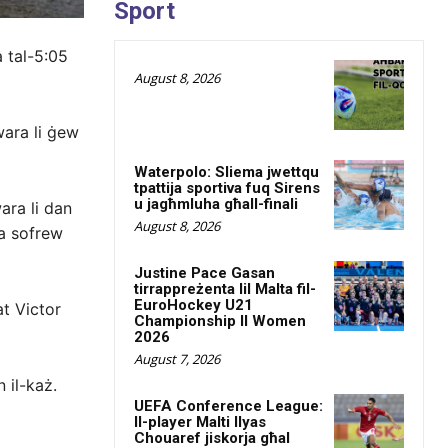
Sport
a tal-5:05
August 8, 2026
 wara li ġew
Waterpolo: Sliema jwettqu
tpattija sportiva fuq Sirens
u jagħmluha għall-finali
wara li dan
August 8, 2026
na sofrew
Justine Pace Gasan
tirrappreżenta lil Malta fil-
EuroHockey U21
at Victor
Championship II Women
2026
August 7, 2026
 il-każ.
UEFA Conference League:
Il-player Malti Ilyas
Chouaref jiskorja għal