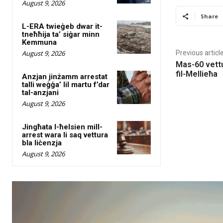
August 9, 2026
Share
L-ERA twieġeb dwar it-
tneħħija ta’ siġar minn
Kemmuna
August 9, 2026
Previous articl
Mas-60 vett
fil-Mellieħa
Anzjan jinżamm arrestat
talli weġġa’ lil martu f’dar
tal-anzjani
August 9, 2026
Jingħata l-ħelsien mill-
arrest wara li saq vettura
bla liċenzja
August 9, 2026