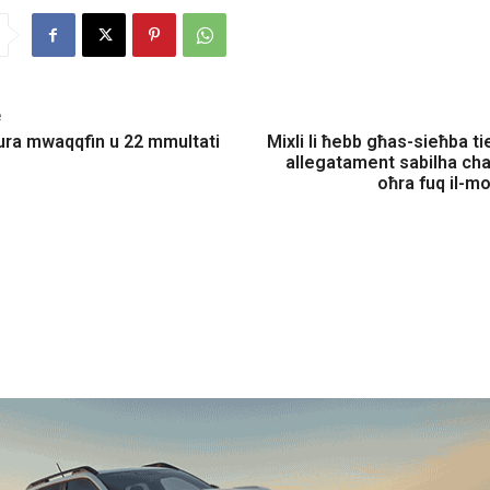
e
ura mwaqqfin u 22 mmultati
Mixli li ħebb għas-sieħba ti
allegatament sabilha cha
oħra fuq il-m