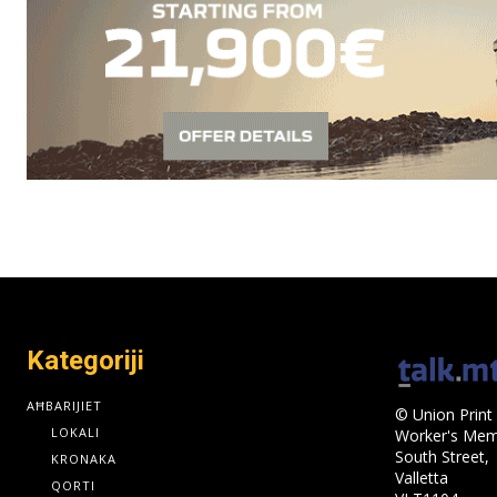
Kategoriji
AĦBARIJIET
© Union Print 
LOKALI
Worker's Memo
South Street,
KRONAKA
Valletta
QORTI