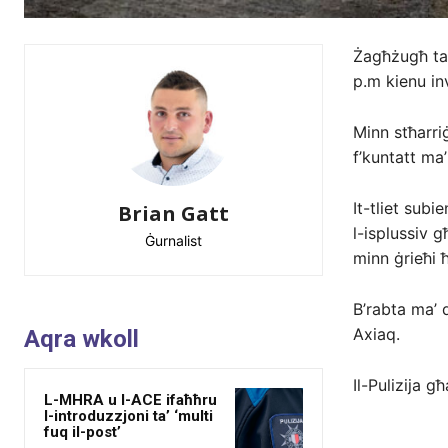
Żagħżugħ ta’ 
p.m kienu inv
Minn stħarriġ
f’kuntatt ma’
It-tliet subi
Brian Gatt
l-isplussiv g
Ġurnalist
minn ġrieħi ħ
B’rabta ma’ 
Axiaq.
Aqra wkoll
Il-Pulizija g
L-MHRA u l-ACE ifaħħru
l-introduzzjoni ta’ ‘multi
fuq il-post’