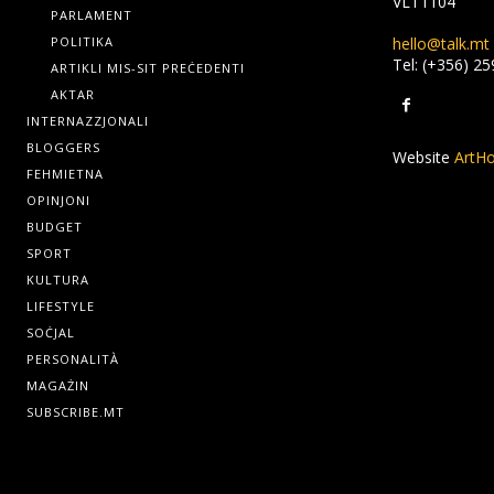
VLT1104
PARLAMENT
hello@talk.mt
POLITIKA
Tel: (+356) 2
ARTIKLI MIS-SIT PREĊEDENTI
AKTAR
INTERNAZZJONALI
BLOGGERS
Website
ArtHo
FEHMIETNA
OPINJONI
BUDGET
SPORT
KULTURA
LIFESTYLE
SOĊJAL
PERSONALITÀ
MAGAŻIN
SUBSCRIBE.MT