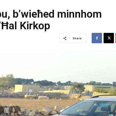
rbu, b’wieħed minnhom
’Ħal Kirkop
Share