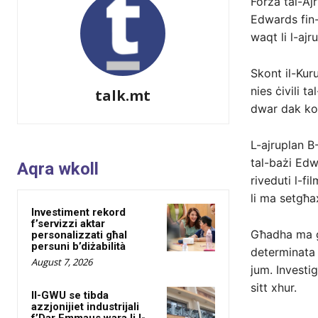
Forza tal-Ajr
Edwards fin-n
waqt li l-ajr
Skont il-Kur
nies ċivili t
talk.mt
dwar dak koll
L-ajruplan B
tal-bażi Edw
Aqra wkoll
riveduti l-fi
li ma setgħax
Investiment rekord
f’servizzi aktar
Għadha ma ġi
personalizzati għal
persuni b’diżabilità
determinata q
August 7, 2026
jum. Investig
sitt xhur.
Il-GWU se tibda
azzjonijiet industrijali
f’Dar Emmaus wara li l-