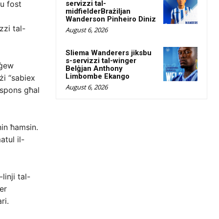
u fost
servizzi tal-
midfielderBrażiljan
Wanderson Pinheiro Diniz
zi tal-
August 6, 2026
Sliema Wanderers jiksbu
s-servizzi tal-winger
 ġew
Belġjan Anthony
Limbombe Ekango
żi “sabiex
August 6, 2026
rispons għal
snin ħamsin.
tul il-
inji tal-
er
ri.