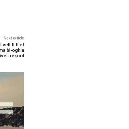
Next article
ivell fi tliet
hma bl-ogħla
livell rekord