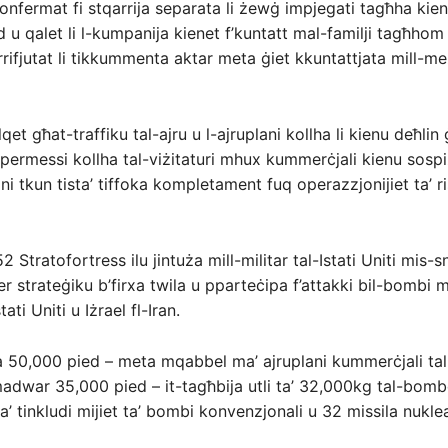
konfermat fi stqarrija separata li żewġ impjegati tagħha kien
u qalet li l-kumpanija kienet f’kuntatt mal-familji tagħhom
rifjutat li tikkummenta aktar meta ġiet kkuntattjata mill-mez
lqet għat-traffiku tal-ajru u l-ajruplani kollha li kienu deħlin
l-permessi kollha tal-viżitaturi mhux kummerċjali kienu sospi
oni tkun tista’ tiffoka kompletament fuq operazzjonijiet ta’ 
2 Stratofortress ilu jintuża mill-militar tal-Istati Uniti mis-
strateġiku b’firxa twila u pparteċipa f’attakki bil-bombi ma
ati Uniti u Iżrael fl-Iran.
sa 50,000 pied – meta mqabbel ma’ ajruplani kummerċjali tal-l
u madwar 35,000 pied – it-tagħbija utli ta’ 32,000kg tal-bomb
ta’ tinkludi mijiet ta’ bombi konvenzjonali u 32 missila nuklea