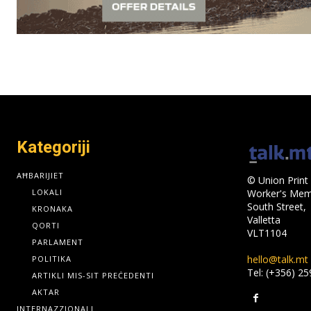
Kategoriji
AĦBARIJIET
© Union Print 
LOKALI
Worker's Memo
South Street,
KRONAKA
Valletta
QORTI
VLT1104
PARLAMENT
hello@talk.mt
POLITIKA
Tel: (+356) 2
ARTIKLI MIS-SIT PREĊEDENTI
AKTAR
INTERNAZZJONALI