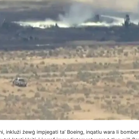
i, inklużi żewġ impjegati ta’ Boeing, inqatlu wara li bomber