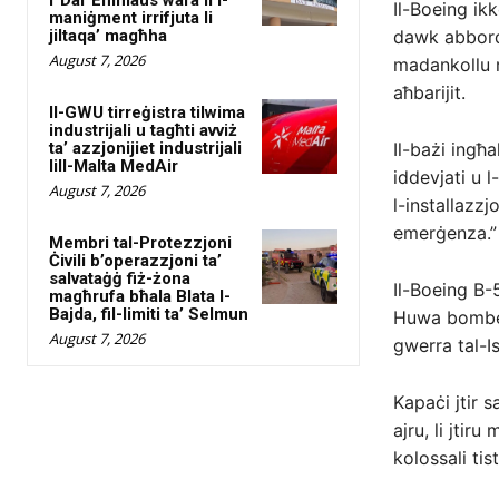
Il-Boeing ik
maniġment irrifjuta li
jiltaqa’ magħha
dawk abbord 
August 7, 2026
madankollu r
aħbarijit.
Il-GWU tirreġistra tilwima
industrijali u tagħti avviż
ta’ azzjonijiet industrijali
Il-bażi ingħa
lill-Malta MedAir
iddevjati u 
August 7, 2026
l-installazzj
emerġenza.”
Membri tal-Protezzjoni
Ċivili b’operazzjoni ta’
salvataġġ fiż-żona
Il-Boeing B-5
magħrufa bħala Blata l-
Bajda, fil-limiti ta’ Selmun
Huwa bomber 
August 7, 2026
gwerra tal-Ist
Kapaċi jtir 
ajru, li jtir
kolossali tis