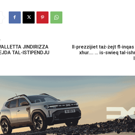
e
VALLETTA JINDIRIZZA
Il-prezzijiet taż-żejt fl-inqas l
EJDA TAL-ISTIPENDJU
xhur…. … is-swieq tal-is