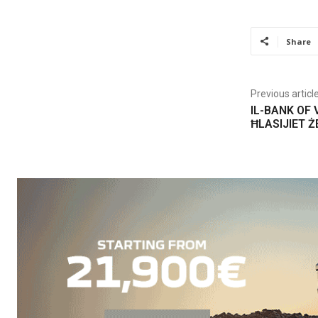
Share
Previous articl
IL-BANK OF 
ĦLASIJIET Ż