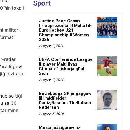
i ta’
Sport
0 ħin lokali
Justine Pace Gasan
tirrappreżenta lil Malta fil-
 militari,
EuroHockey U21
Championship II Women
furmati
2026
August 7, 2026
r-radar
UEFA Conference League:
Il-player Malti Ilyas
ara li ġew
Chouaref jiskorja għal
jiġi evitat u
Sion
August 7, 2026
Birzebbuga SP jingaġġaw
ux se tiġi
lill-midfielder
du sa 30
Daniż,Rasmus Thellufsen
Pedersen
ktar minn
August 6, 2026
Mosta jassiguraw is-