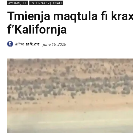
AĦBARIJIET
INTERNAZZJONALI
Tmienja maqtula fi kr
f’Kalifornja
Minn
talk.mt
June 16, 2026