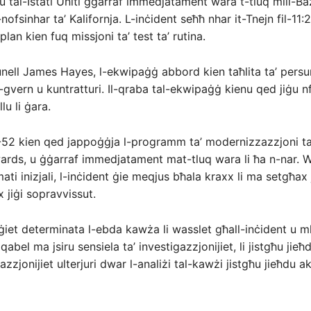
u tal-Istati Uniti ġġarraf immedjatament wara t-tluq mill-Baż
ofsinhar ta’ Kalifornja. L-inċident seħħ nhar it-Tnejn fil-11:2
uplan kien fuq missjoni ta’ test ta’ rutina.
unell James Hayes, l-ekwipaġġ abbord kien taħlita ta’ persuni
al-gvern u kuntratturi. Il-qraba tal-ekwipaġġ kienu qed jiġu n
u li ġara.
-52 kien qed jappoġġja l-programm ta’ modernizzazzjoni ta
ards, u ġġarraf immedjatament mat-tluq wara li ħa n-nar. W
lmati inizjali, l-inċident ġie meqjus bħala kraxx li ma setgħax 
 jiġi sopravvissut.
et determinata l-ebda kawża li wasslet għall-inċident u mh
abel ma jsiru sensiela ta’ investigazzjonijiet, li jistgħu jieħ
azzjonijiet ulterjuri dwar l-analiżi tal-kawżi jistgħu jieħdu a