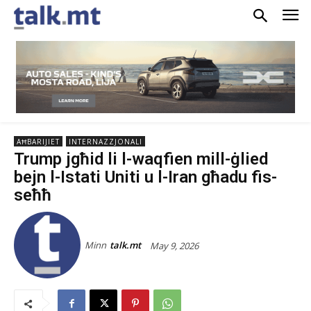
AĦBARIJIET
INTERNAZZJONALI
Trump jgħid li l-waqfien mill-ġlied
bejn l-Istati Uniti u l-Iran għadu fis-
seħħ
Minn
talk.mt
May 9, 2026