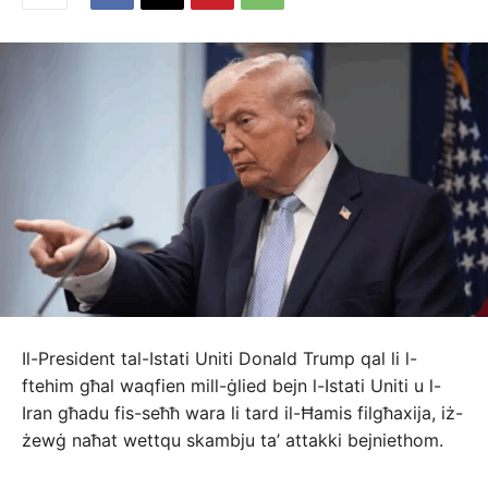
Il-President tal-Istati Uniti Donald Trump qal li l-
ftehim għal waqfien mill-ġlied bejn l-Istati Uniti u l-
Iran għadu fis-seħħ wara li tard il-Ħamis filgħaxija, iż-
żewġ naħat wettqu skambju ta’ attakki bejniethom.