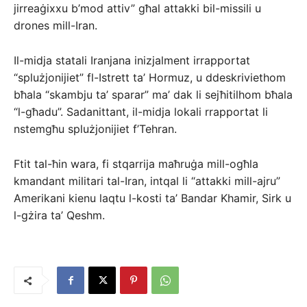
jirreaġixxu b’mod attiv” għal attakki bil-missili u
drones mill-Iran.
Il-midja statali Iranjana inizjalment irrapportat
“splużjonijiet” fl-Istrett ta’ Hormuz, u ddeskriviethom
bħala “skambju ta’ sparar” ma’ dak li sejħitilhom bħala
“l-għadu”. Sadanittant, il-midja lokali rrapportat li
nstemgħu splużjonijiet f’Tehran.
Ftit tal-ħin wara, fi stqarrija maħruġa mill-ogħla
kmandant militari tal-Iran, intqal li “attakki mill-ajru”
Amerikani kienu laqtu l-kosti ta’ Bandar Khamir, Sirk u
l-gżira ta’ Qeshm.