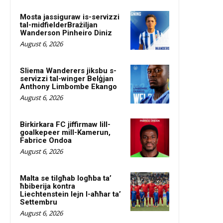
Mosta jassiguraw is-servizzi
tal-midfielderBrażiljan
Wanderson Pinheiro Diniz
August 6, 2026
Sliema Wanderers jiksbu s-
servizzi tal-winger Belġjan
Anthony Limbombe Ekango
August 6, 2026
Birkirkara FC jiffirmaw lill-
goalkepeer mill-Kamerun,
Fabrice Ondoa
August 6, 2026
Malta se tilgħab logħba ta’
ħbiberija kontra
Liechtenstein lejn l-aħħar ta’
Settembru
August 6, 2026