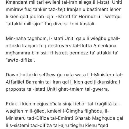
Kmandant militari ewlieni tal-Iran allega li l-Istati Uniti
mmiraw fuq tanker taż-żejt Iranjan u bastiment ieħor
li kien qed joqrob lejn l-Istrett ta’ Hormuz u li wettqu
“attakki mill-ajru” fuq diversi żoni kostali.
Min-naħa tagħhom, l-Istati Uniti qalu li wieġbu għall-
attakki Iranjani fuq destroyers tal-flotta Amerikana
mgħammra b’missili fl-Istrett permezz ta’ attakki ta’
“awto-difiża”.
Dawn l-attakki seħħew ġurnata wara li l-Ministeru tal-
Affarijiet Barranin tal-Iran qal li kien qed jikkunsidra l-
proposta tal-Istati Uniti għat-tmiem tal-gwerra.
F’dak li kien meqjus bħala sinjal ieħor tal-fraġilità tal-
waqfien mill-ġlied, kmieni l-Ġimgħa filgħodu, il-
Ministeru tad-Difiża tal-Emirati Għarab Magħquda qal
li s-sistemi tad-difiża tal-ajru tiegħu kienu “qed