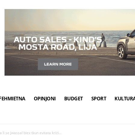
FEHMIETNA
OPINJONI
BUDGET
SPORT
KULTUR
li se jwassal biex tkun evitata kriżi...