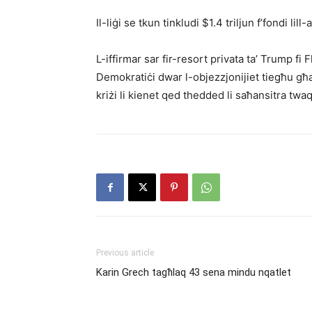
Il-liġi se tkun tinkludi $1.4 triljun f’fondi lil
L-iffirmar sar fir-resort privata ta’ Trump fi
Demokratiċi dwar l-objezzjonijiet tiegħu għal
kriżi li kienet qed thedded li saħansitra twaq
Previous article
Karin Grech tagħlaq 43 sena mindu nqatlet