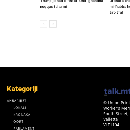
Trump jiċħad li l-Istati Uniti għandha
Ordnata tħa
nuqqas ta’ armi
minħabba ħs
tat-tfal
Kategoriji
AĦBARIJIET
© Union Print
LOKALI
Worker's Memo
South Street,
KRONAKA
Valletta
QORTI
VLT1104
PARLAMENT