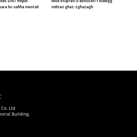
llas $567 miljun
Nisa stuprati u abbużati f’kulleġġ
ara lis-saħħa mentali
militari għaż-żgħażagħ
 Co. Ltd
rial Building,