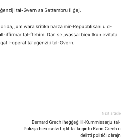
l-aġenziji tal-Gvern sa Settembru li ġej.
 Florida, jum wara kritika ħarza mir-Repubblikani u d-
l-iffirmar tal-ftehim. Dan se jwassal biex tkun evitata
qaf l-operat ta’ aġenziji tal-Gvern.
Next article
Bernard Grech iħeġġeġ lill-Kummissarju tal-
Pulizija biex isolvi l-qtil ta’ kuġintu Karin Grech u
delitti politiċi oħrajn