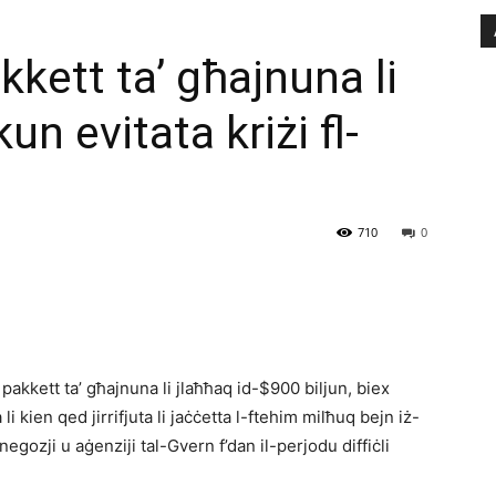
kkett ta’ għajnuna li
un evitata kriżi fl-
710
0
akkett ta’ għajnuna li jlaħħaq id-$900 biljun, biex
 kien qed jirrifjuta li jaċċetta l-ftehim milħuq bejn iż-
’negozji u aġenziji tal-Gvern f’dan il-perjodu diffiċli