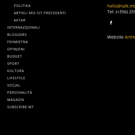
hello@talk.mt
POLITIKA
Tel: (+356) 2
ARTIKLI MIS-SIT PREĊEDENTI
AKTAR
INTERNAZZJONALI
BLOGGERS
Website
ArtH
FEHMIETNA
OPINJONI
BUDGET
SPORT
KULTURA
LIFESTYLE
SOĊJAL
PERSONALITÀ
MAGAŻIN
SUBSCRIBE.MT