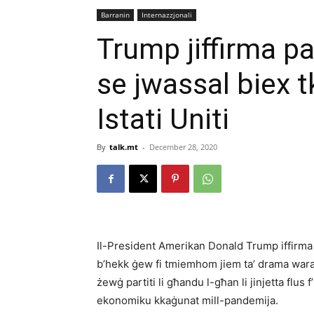
Barranin
Internazzjonali
Trump jiffirma pa
se jwassal biex tk
Istati Uniti
By
talk.mt
-
December 28, 2020
Il-President Amerikan Donald Trump iffirma p
b’hekk ġew fi tmiemhom jiem ta’ drama wara li
żewġ partiti li għandu l-għan li jinjetta flus f
ekonomiku kkaġunat mill-pandemija.