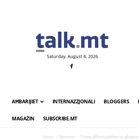
Saturday, August 8, 2026
AĦBARIJIET
INTERNAZZJONALI
BLOGGERS
MAGAŻIN
SUBSCRIBE.MT
Home
Barranin
Trump jiffirma pakkett ta’ għajnuna 