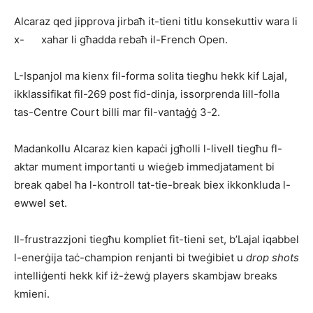
Alcaraz qed jipprova jirbaħ it-tieni titlu konsekuttiv wara li
x- xahar li għadda rebaħ il-French Open.
L-Ispanjol ma kienx fil-forma solita tiegħu hekk kif Lajal,
ikklassifikat fil-269 post fid-dinja, issorprenda lill-folla
tas-Centre Court billi mar fil-vantaġġ 3-2.
Madankollu Alcaraz kien kapaċi jgħolli l-livell tiegħu fl-
aktar mument importanti u wieġeb immedjatament bi
break qabel ħa l-kontroll tat-tie-break biex ikkonkluda l-
ewwel set.
Il-frustrazzjoni tiegħu kom­pliet fit-tieni set, b’Lajal iqabbel
l-enerġija taċ-champion renjanti bi tweġi­biet u
drop shots
intelliġenti hekk kif iż-żewġ players skambjaw breaks
kmieni.