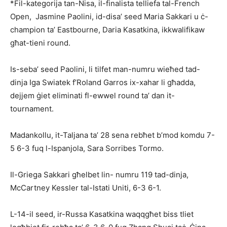
*Fil-kategorija tan-Nisa, il-finalista telliefa tal-French
Open, Jasmine Paolini, id-disa’ seed Maria Sakkari u ċ-
champion ta’ Eastbourne, Daria Kasatkina, ikkwalifikaw
għat-tieni round.
Is-seba’ seed Paolini, li tilfet man-numru wieħed tad-
dinja Iga Swiatek f’Roland Garros ix-xahar li għadda,
dejjem ġiet eliminati fl-ewwel round ta’ dan it-
tournament.
Madankollu, it-Taljana ta’ 28 sena rebħet b’mod komdu 7-
5 6-3 fuq l-Ispanjola, Sara Sorribes Tormo.
Il-Griega Sakkari għelbet lin- numru 119 tad-dinja,
McCartney Kessler tal-Istati Uniti, 6-3 6-1.
L-14-il seed, ir-Russa Kasatkina waqqgħet biss tliet