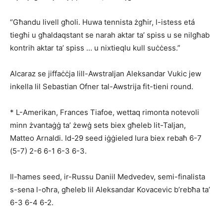
“Għandu livell għoli. Huwa tennista żgħir, l-istess etá
tiegħi u għaldaqstant se narah aktar ta’ spiss u se nilgħab
kontrih aktar ta’ spiss … u nixtieqlu kull suċċess.”
Alcaraz se jiffaċċja lill-Awstraljan Aleksandar Vukic jew
inkella lil Sebastian Ofner tal-Awstrija fit-tieni round.
* L-Amerikan, Frances Tiafoe, wet­taq rimonta notevoli
minn żvantaġġ ta’ żewġ sets biex għeleb lit-Taljan,
Matteo Arnaldi. Id-29 seed iġġieled lura biex rebaħ 6-7
(5-7) 2-6 6-1 6-3 6-3.
Il-ħames seed, ir-Russu Daniil Medvedev, semi-finalista
s-sena l-oħra, għeleb lil Aleksandar Kovacevic b’rebħa ta’
6-3 6-4 6-2.