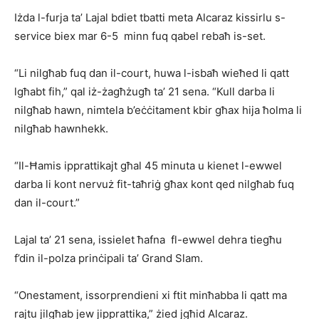
Iżda l-furja ta’ Lajal bdiet tbatti meta Alcaraz kissirlu s-
service biex mar 6-5 minn fuq qabel rebaħ is-set.
“Li nilgħab fuq dan il-court, huwa l-isbaħ wieħed li qatt
lgħabt fih,” qal iż-żagħżugħ ta’ 21 sena. “Kull darba li
nilgħab hawn, nimtela b’eċċitament kbir għax hija ħolma li
nilgħab hawnhekk.
“Il-Ħamis ipprattikajt għal 45 minuta u kienet l-ewwel
darba li kont nervuż fit-taħriġ għax kont qed nilgħab fuq
dan il-court.”
Lajal ta’ 21 sena, issielet ħafna fl-ewwel dehra tiegħu
f’din il-polza prinċipali ta’ Grand Slam.
“Onestament, issorprendieni xi ftit minħabba li qatt ma
rajtu jilgħab jew jipprattika,” żied jgħid Alcaraz.