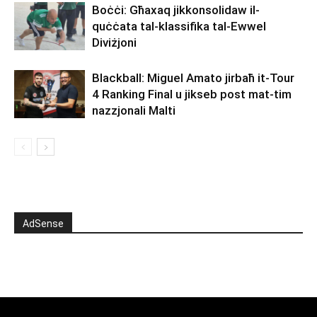
Boċċi: Għaxaq jikkonsolidaw il-
quċċata tal-klassifika tal-Ewwel
Diviżjoni
Blackball: Miguel Amato jirbaħ it-Tour
4 Ranking Final u jikseb post mat-tim
nazzjonali Malti
AdSense