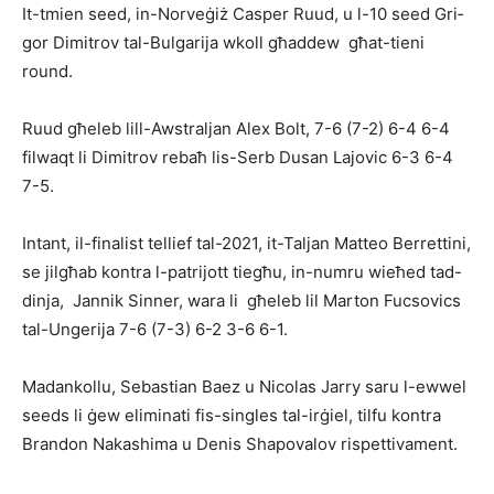
It-tmien seed, in-Norveġiż Casper Ruud, u l-10 seed Gri­
gor Dimitrov tal-Bulgarija wkoll għaddew għat-tieni
round.
Ruud għeleb lill-Awstraljan Alex Bolt, 7-6 (7-2) 6-4 6-4
filwaqt li Dimitrov rebaħ lis-Serb Dusan Lajovic 6-3 6-4
7-5.
Intant, il-finalist tellief tal-2021, it-Taljan Matteo Berrettini,
se jilgħab kontra l-patrijott tiegħu, in-numru wieħed tad-
dinja, Jannik Sinner, wara li għeleb lil Marton Fucsovics
tal-Ungerija 7-6 (7-3) 6-2 3-6 6-1.
Madankollu, Sebastian Baez u Nicolas Jarry saru l-ewwel
seeds li ġew eliminati fis-singles tal-irġiel, tilfu kontra
Brandon Nakashima u Denis Shapovalov rispettivament.