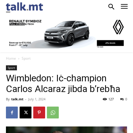
Home
Sport
Sport
Wimbledon: Iċ-champion
Carlos Alcaraz jibda b’rebħa
By
talk.mt
-
July 1, 2024
127
0