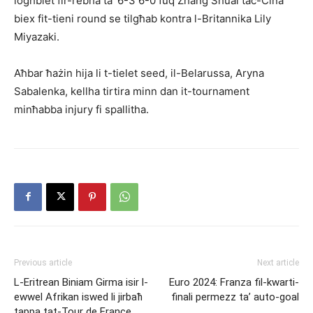
logħbiet fir-rebħa ta’ 6-3 6-0 fuq Zhang Shuai taċ-Ċina
biex fit-tieni round se tilgħab kontra l-Britannika Lily
Miyazaki.
Aħbar ħażin hija li t-tielet seed, il-Belarussa, Aryna
Sabalenka, kel­lha tirtira minn dan it-tournament
minħabba injury fi spallitha.
Previous article
Next article
L-Eritrean Biniam Girma isir l-
Euro 2024: Franza fil-kwarti-
ewwel Afrikan iswed li jirbaħ
finali permezz ta’ auto-goal
tappa tat-Tour de France