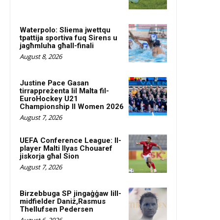
Waterpolo: Sliema jwettqu
tpattija sportiva fuq Sirens u
jagħmluha għall-finali
August 8, 2026
Justine Pace Gasan
tirrappreżenta lil Malta fil-
EuroHockey U21
Championship II Women 2026
August 7, 2026
UEFA Conference League: Il-
player Malti Ilyas Chouaref
jiskorja għal Sion
August 7, 2026
Birzebbuga SP jingaġġaw lill-
midfielder Daniż,Rasmus
Thellufsen Pedersen
August 6, 2026