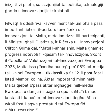
inizjattivi pilota, soluzzjonijiet ta’ politika, teknoloġiji
ġodda u innovazzjonijiet skalabbli.
Filwaqt li ddeskriva l-avveniment tal-lum bħala pass
importanti ieħor fil-perkors tar-riċerka u l-
innovazzjoni ta’ Malta, meta indirizza lill-parteċipanti,
il-Ministru għall-Ġustizzja, ir-Riċerka u l-Innovazzjoni
Clifton Grima qal, “Matul l-aħħar snin, Malta għamlet
progress notevoli fil-qasam tal-innovazzjoni. Skont
it-Tabella ta’ Valutazzjoni tal-Innovazzjoni Ewropea
2025, Malta issa għandha punteġġ ta’ 95% tal-medja
tal-Unjoni Ewropea u tikklassifika fit-12-il post fost l-
Istati Membri kollha. Aktar importanti minn hekk,
Malta tjiebet b’pass aktar mgħaġġel mill-medja
Ewropea, u dan juri li pajjiżna qed isaħħaħ b’mod
kostanti l-kapaċità tal-innovazzjoni tiegħu. Aħna
wkoll fost l-aqwa prestaturi tal-Ewropa fid-
diġitalizzazzjoni.”