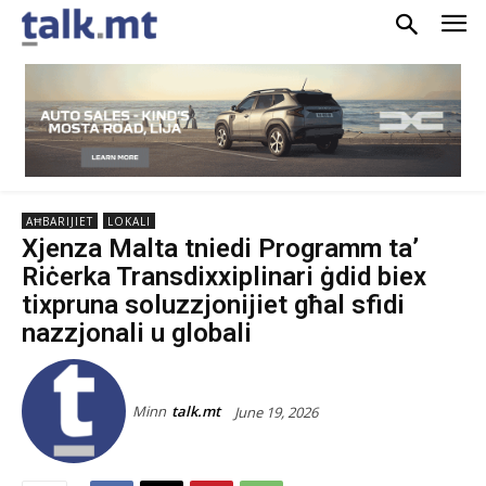
AĦBARIJIET
LOKALI
Xjenza Malta tniedi Programm ta’
Riċerka Transdixxiplinari ġdid biex
tixpruna soluzzjonijiet għal sfidi
nazzjonali u globali
Minn
talk.mt
June 19, 2026