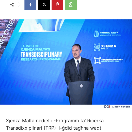
Xjenza Malta nediet il-Programm ta’ Riċerka
Transdixxiplinari (TRP) il-ġdid tagħha waqt