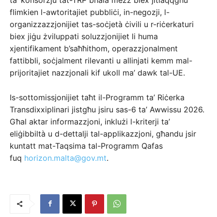
flimkien l-awtoritajiet pubbliċi, in-negozji, l-
organizzazzjonijiet tas-soċjetà ċivili u r-riċerkaturi
biex jiġu żviluppati soluzzjonijiet li huma
xjentifikament b’saħħithom, operazzjonalment
fattibbli, soċjalment rilevanti u allinjati kemm mal-
prijoritajiet nazzjonali kif ukoll ma’ dawk tal-UE.
Is-sottomissjonijiet taħt il-Programm ta’ Riċerka
Transdixxiplinari jistgħu jsiru sas-6 ta’ Awwissu 2026.
Għal aktar informazzjoni, inklużi l-kriterji ta’
eliġibbiltà u d-dettalji tal-applikazzjoni, għandu jsir
kuntatt mat-Taqsima tal-Programm Qafas
fuq
horizon.malta@gov.mt
.​​