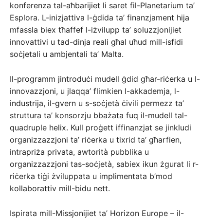
konferenza tal-aħbarijiet li saret fil-Planetarium ta’
Esplora. L-inizjattiva l-ġdida ta’ finanzjament hija
mfassla biex tħaffef l-iżvilupp ta’ soluzzjonijiet
innovattivi u tad-dinja reali għal uħud mill-isfidi
soċjetali u ambjentali ta’ Malta.
Il-programm jintroduċi mudell ġdid għar-riċerka u l-
innovazzjoni, u jlaqqa’ flimkien l-akkademja, l-
industrija, il-gvern u s-soċjetà ċivili permezz ta’
struttura ta’ konsorzju bbażata fuq il-mudell tal-
quadruple helix. Kull proġett iffinanzjat se jinkludi
organizzazzjoni ta’ riċerka u tixrid ta’ għarfien,
intrapriża privata, awtorità pubblika u
organizzazzjoni tas-soċjetà, sabiex ikun żgurat li r-
riċerka tiġi żviluppata u implimentata b’mod
kollaborattiv mill-bidu nett.
Ispirata mill-Missjonijiet ta’ Horizon Europe – il-