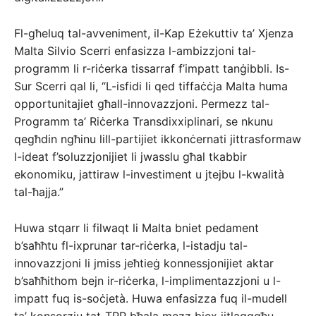
Fl-għeluq tal-avveniment, il-Kap Eżekuttiv ta’ Xjenza
Malta Silvio Scerri enfasizza l-ambizzjoni tal-
programm li r-riċerka tissarraf f’impatt tanġibbli. Is-
Sur Scerri qal li, “L-isfidi li qed tiffaċċja Malta huma
opportunitajiet għall-innovazzjoni. Permezz tal-
Programm ta’ Riċerka Transdixxiplinari, se nkunu
qegħdin ngħinu lill-partijiet ikkonċernati jittrasformaw
l-ideat f’soluzzjonijiet li jwasslu għal tkabbir
ekonomiku, jattiraw l-investiment u jtejbu l-kwalità
tal-ħajja.”
Huwa stqarr li filwaqt li Malta bniet pedament
b’saħħtu fl-ixprunar tar-riċerka, l-istadju tal-
innovazzjoni li jmiss jeħtieġ konnessjonijiet aktar
b’saħħithom bejn ir-riċerka, l-implimentazzjoni u l-
impatt fuq is-soċjetà. Huwa enfasizza fuq il-mudell
ta’ konsorzju tat-TRP bħala mezz biex jitlaqqgħu