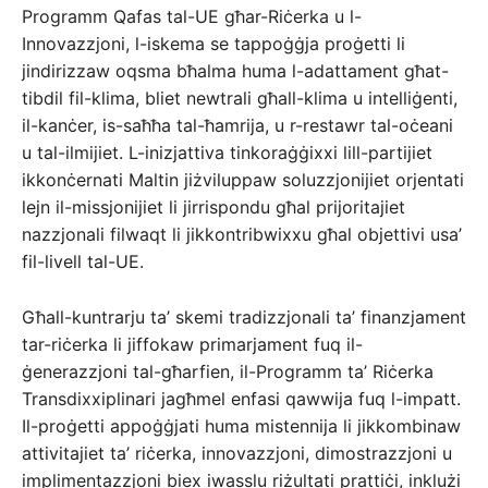
Programm Qafas tal-UE għar-Riċerka u l-
Innovazzjoni, l-iskema se tappoġġja proġetti li
jindirizzaw oqsma bħalma huma l-adattament għat-
tibdil fil-klima, bliet newtrali għall-klima u intelliġenti,
il-kanċer, is-saħħa tal-ħamrija, u r-restawr tal-oċeani
u tal-ilmijiet. L-inizjattiva tinkoraġġixxi lill-partijiet
ikkonċernati Maltin jiżviluppaw soluzzjonijiet orjentati
lejn il-missjonijiet li jirrispondu għal prijoritajiet
nazzjonali filwaqt li jikkontribwixxu għal objettivi usa’
fil-livell tal-UE.
Għall-kuntrarju ta’ skemi tradizzjonali ta’ finanzjament
tar-riċerka li jiffokaw primarjament fuq il-
ġenerazzjoni tal-għarfien, il-Programm ta’ Riċerka
Transdixxiplinari jagħmel enfasi qawwija fuq l-impatt.
Il-proġetti appoġġjati huma mistennija li jikkombinaw
attivitajiet ta’ riċerka, innovazzjoni, dimostrazzjoni u
implimentazzjoni biex iwasslu riżultati prattiċi, inklużi