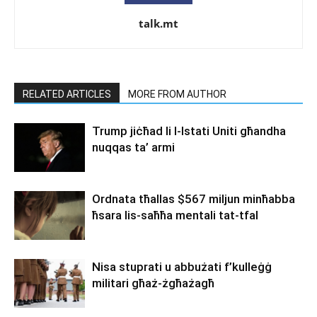
talk.mt
RELATED ARTICLES
MORE FROM AUTHOR
Trump jiċħad li l-Istati Uniti għandha
nuqqas ta’ armi
Ordnata tħallas $567 miljun minħabba
ħsara lis-saħħa mentali tat-tfal
Nisa stuprati u abbużati f’kulleġġ
militari għaż-żgħażagħ