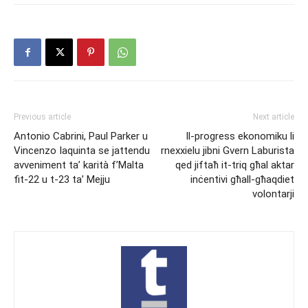
Previous article
Next article
Antonio Cabrini, Paul Parker u
Il-progress ekonomiku li
Vincenzo Iaquinta se jattendu
rnexxielu jibni Gvern Laburista
avveniment ta’ karità f’Malta
qed jiftaħ it-triq għal aktar
fit-22 u t-23 ta’ Mejju
inċentivi għall-għaqdiet
volontarji