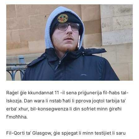
Raġel ġie kkundannat 11 -il sena priġunerija fil-ħabs tal-
Iskozja. Dan wara li nstab ħati li pprova joqtol tarbija ta’
erba’ xhur, bil-konsegwenza li din sofriet minn ġireħi
f’moħħha.
Fil-Qorti ta’ Glasgow, ġie spjegat li minn testijiet li saru