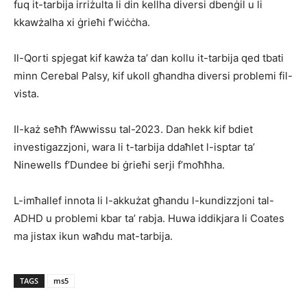
fuq it-tarbija irriżulta li din kellha diversi dbenġil u li
kkawżalha xi ġrieħi f’wiċċha.
Il-Qorti spjegat kif kawża ta’ dan kollu it-tarbija qed tbati
minn Cerebal Palsy, kif ukoll għandha diversi problemi fil-
vista.
Il-każ seħħ f’Awwissu tal-2023. Dan hekk kif bdiet
investigazzjoni, wara li t-tarbija ddaħlet l-isptar ta’
Ninewells f’Dundee bi ġrieħi serji f’moħħha.
L-imħallef innota li l-akkużat għandu l-kundizzjoni tal-
ADHD u problemi kbar ta’ rabja. Huwa iddikjara li Coates
ma jistax ikun waħdu mat-tarbija.
TAGS
ms5