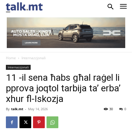
Home
Internazzjonali
Internazzjonali
11 -il sena ħabs għal raġel li
pprova joqtol tarbija ta’ erba’
xhur fl-Iskozja
By
talk.mt
-
May 14, 2026
30
0