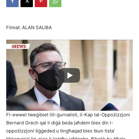
Filmat: ALAN SALIBA
Fl-ewwel tweġibiet lill-ġurnalisti, il-Kap tal-Oppożizzjoni
Bernard Grech qal li diġà beda jaħdem biex din l-
oppożizzjoni tiġġeded u tingħaqad biex tkun tista’
tikkonvinċi lin-nies li jistgħu jafdawha. B’hekk hu bħala