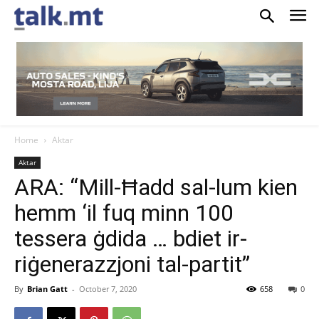
Home
Aktar
Aktar
ARA: “Mill-Ħadd sal-lum kien
hemm ‘il fuq minn 100
tessera ġdida … bdiet ir-
riġenerazzjoni tal-partit”
By
Brian Gatt
-
October 7, 2020
658
0