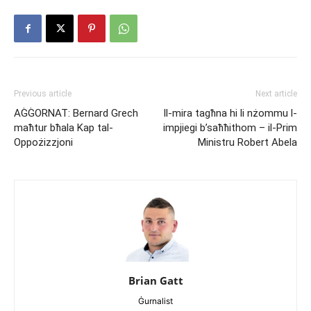
Previous article
Next article
AĠĠORNAT: Bernard Grech
Il-mira tagħna hi li nżommu l-
maħtur bħala Kap tal-
impjiegi b’saħħithom – il-Prim
Oppożizzjoni
Ministru Robert Abela
Brian Gatt
Ġurnalist