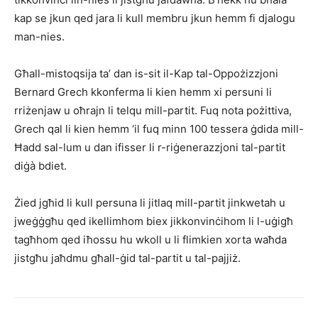
kap se jkun qed jara li kull membru jkun hemm fi djalogu
man-nies.
Għall-mistoqsija ta’ dan is-sit il-Kap tal-Oppożizzjoni
Bernard Grech kkonferma li kien hemm xi persuni li
rriżenjaw u oħrajn li telqu mill-partit. Fuq nota pożittiva,
Grech qal li kien hemm ‘il fuq minn 100 tessera ġdida mill-
Ħadd sal-lum u dan ifisser li r-riġenerazzjoni tal-partit
diġà bdiet.
Żied jgħid li kull persuna li jitlaq mill-partit jinkwetah u
jweġġgħu qed ikellimhom biex jikkonvinċihom li l-uġigħ
tagħhom qed iħossu hu wkoll u li flimkien xorta waħda
jistgħu jaħdmu għall-ġid tal-partit u tal-pajjiż.