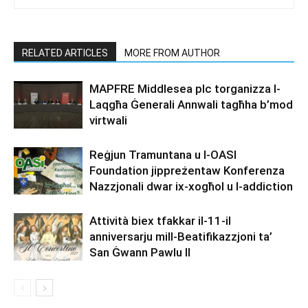
RELATED ARTICLES
MORE FROM AUTHOR
MAPFRE Middlesea plc torganizza l-
Laqgħa Ġenerali Annwali tagħha b’mod
virtwali
Reġjun Tramuntana u l-OASI
Foundation jippreżentaw Konferenza
Nazzjonali dwar ix-xogħol u l-addiction
Attività biex tfakkar il-11-il
anniversarju mill-Beatifikazzjoni ta’
San Ġwann Pawlu II