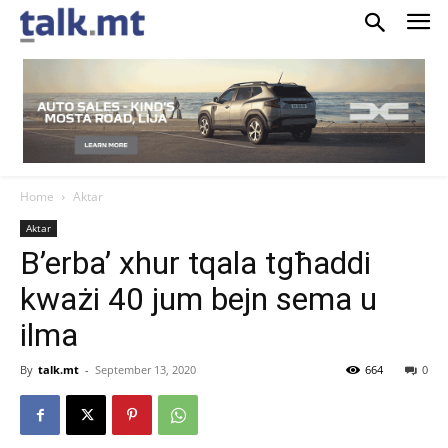
Home
Aktar
Aktar
B’erba’ xhur tqala tgħaddi
kważi 40 jum bejn sema u
ilma
By
talk.mt
-
September 13, 2020
664
0