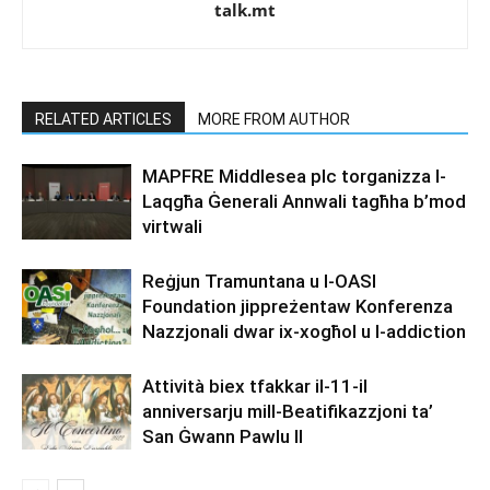
talk.mt
RELATED ARTICLES
MORE FROM AUTHOR
MAPFRE Middlesea plc torganizza l-
Laqgħa Ġenerali Annwali tagħha b’mod
virtwali
Reġjun Tramuntana u l-OASI
Foundation jippreżentaw Konferenza
Nazzjonali dwar ix-xogħol u l-addiction
Attività biex tfakkar il-11-il
anniversarju mill-Beatifikazzjoni ta’
San Ġwann Pawlu II