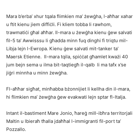
Mara b’erba’ xhur tqala flimkien ma’ żewġha, l-aħħar xahar
u ftit kienu jiem diffiċli. Fi kliem tobba li rawhom,
trawmatiċi għal aħħar. Il-mara u żewġha kienu ġew salvati
fil-5 ta’ Awwisssu li għadda minn fuq dinghi fi triqtu mil-
Libja lejn l-Ewropa. Kienu ġew salvati mit-tanker ta’
Maersk Etienne. Il-mara tqila, spiċċat għamlet kważi 40
jum bejn sema u ilma bit-taqtiegħ il-qalb li ma tafx x’se
jiġri minnha u minn żewġha.
Fl-aħħar sigħat, minħabba bżonnijiet li kellha din il-mara,
hi flimkien ma’ żewġha ġew evakwati lejn sptar fl-Italja.
Intant il-bastiment Mare Jonio, ħareġ mill-ibħra territorjali
Maltin u lbieraħ tħalla jdaħħal l-immigranti fil-port ta’
Pozzallo.