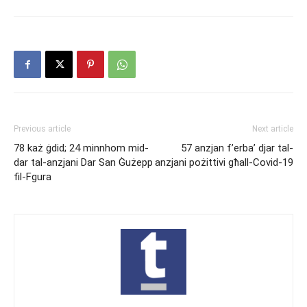
Previous article
Next article
78 każ ġdid; 24 minnhom mid-
57 anzjan f’erba’ djar tal-
dar tal-anzjani Dar San Ġużepp
anzjani pożittivi għall-Covid-19
fil-Fgura