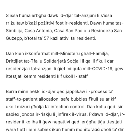
S’issa huma erbgħa dawk id-djar tal-anzjani li s’issa
rriżultaw b’każi pożittivi fost ir-residenti. Dawn huma tas-
Simblija, Casa Antonia, Casa San Paolo u Resindeza San
Ġużepp, b’total ta’ 57 każi attivi ta’ residenti.
Dan kien ikkonfermat mill-Ministeru għall-Familja,
Drittijiet tat-Tfal u Solidarjetà Soċjali li qal li f’kull dar
residenzjali tal-anzjani li ġiet milquta mill-COVID-19, ġew
ittestjati kemm residenti kif ukoll l-istaff.
Barra minn hekk, id-djar qed japplikaw il-proċess ta’
staff-to-patient allocation, safe bubbles f’kull sular kif
ukoll miżuri għolja ta’ infection control. Dan kollu qed isir
sabiex jonqos ir-riskju li jinfirex il-virus. F’dawn id-djar, ir-
residenti kollha li ġew negattivi qed jerġgħu jiġu ttestjati
wara tlett ijiem sabiex ikun hemm monitoraġġ għoli ta’ din