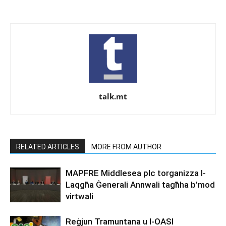
talk.mt
RELATED ARTICLES
MORE FROM AUTHOR
MAPFRE Middlesea plc torganizza l-
Laqgħa Ġenerali Annwali tagħha b’mod
virtwali
Reġjun Tramuntana u l-OASI