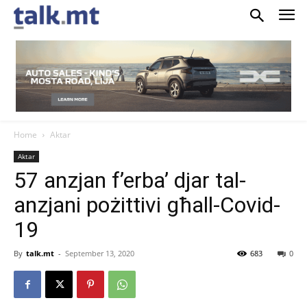
Home
Aktar
Aktar
57 anzjan f’erba’ djar tal-
anzjani pożittivi għall-Covid-
19
By
talk.mt
-
September 13, 2020
683
0