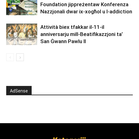
Foundation jippreżentaw Konferenza
Nazzjonali dwar ix-xogħol u l-addiction
Attività biex tfakkar il-11-il
anniversarju mill-Beatifikazzjoni ta’
San Ġwann Pawlu II
AdSense