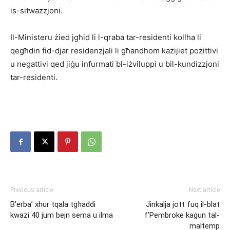
is-sitwazzjoni.
Il-Ministeru żied jgħid li l-qraba tar-residenti kollha li
qegħdin fid-djar residenzjali li għandhom każijiet pożittivi
u negattivi qed jiġu infurmati bl-iżviluppi u bil-kundizzjoni
tar-residenti.
Previous article
Next article
B’erba’ xhur tqala tgħaddi
Jinkalja jott fuq il-blat
kważi 40 jum bejn sema u ilma
f’Pembroke kaġun tal-
maltemp