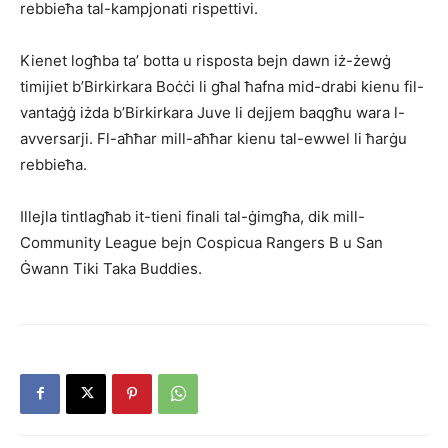
rebbieħa tal-kampjonati rispettivi.
Kienet logħba ta’ botta u risposta bejn dawn iż-żewġ
timijiet b’Birkirkara Boċċi li għal ħafna mid-drabi kienu fil-
vantaġġ iżda b’Birkirkara Juve li dejjem baqgħu wara l-
avversarji. Fl-aħħar mill-aħħar kienu tal-ewwel li ħarġu
rebbieħa.
Illejla tintlagħab it-tieni finali tal-ġimgħa, dik mill-
Community League bejn Cospicua Rangers B u San
Ġwann Tiki Taka Buddies.