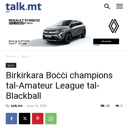
Home
Sport
Sport
Birkirkara Boċċi champions
tal-Amateur League tal-
Blackball
By
talk.mt
-
June 16, 2026
20
0