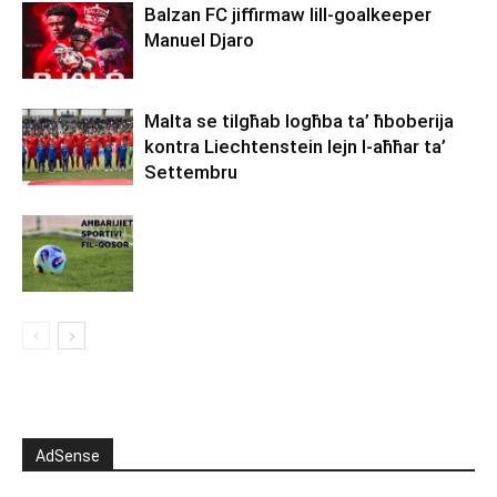
Balzan FC jiffirmaw lill-goalkeeper
Manuel Djaro
Malta se tilgħab logħba ta’ ħboberija
kontra Liechtenstein lejn l-aħħar ta’
Settembru
AdSense