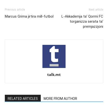
Previous article
Next article
Marcus Grima jirtira mill-futbol
L-Akkademja ta’ Qormi FC
torganizza serata ta’
premjazzjoni
talk.mt
RELATED ARTICLES
MORE FROM AUTHOR