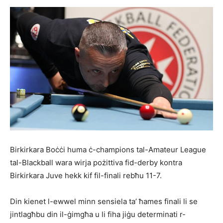
Birkirkara Boċċi huma ċ-champions tal-Amateur League
tal-Blackball wara wirja pożittiva fid-derby kontra
Birkirkara Juve hekk kif fil-finali rebħu 11-7.
Din kienet l-ewwel minn sensiela ta’ ħames finali li se
jintlagħbu din il-ġimgħa u li fiha jiġu determinati r-