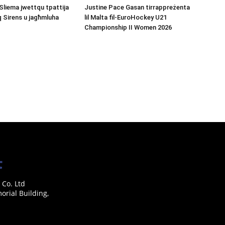
Sliema jwettqu tpattija
Justine Pace Gasan tirrappreżenta
q Sirens u jagħmluha
lil Malta fil-EuroHockey U21
Championship II Women 2026
 Co. Ltd
rial Building,