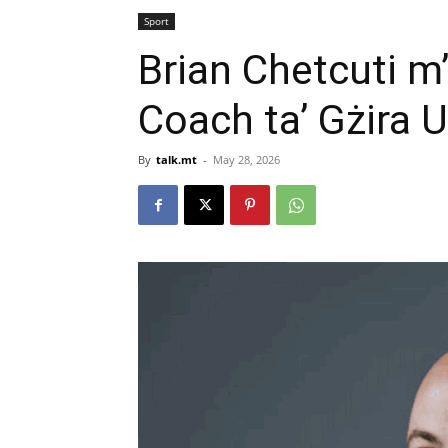
Sport
Brian Chetcuti m
Coach ta’ Gżira 
By
talk.mt
-
May 28, 2026