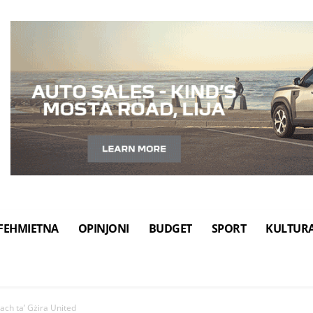
FEHMIETNA
OPINJONI
BUDGET
SPORT
KULTUR
ach ta’ Gżira United