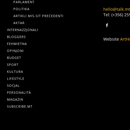
PARLAMENT
hello@talk.mt
POLITIKA
Tel: (+356) 2
ARTIKLI MIS-SIT PREĊEDENTI
AKTAR
INTERNAZZJONALI
BLOGGERS
Website
ArtH
FEHMIETNA
OPINJONI
BUDGET
SPORT
KULTURA
LIFESTYLE
SOĊJAL
PERSONALITÀ
MAGAŻIN
SUBSCRIBE.MT