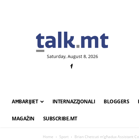
Saturday, August 8, 2026
AĦBARIJIET
INTERNAZZJONALI
BLOGGERS
MAGAŻIN
SUBSCRIBE.MT
Home
Sport
Brian Chetcuti m’għadux Assistant Co