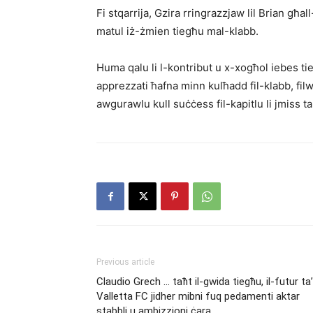
Fi stqarrija, Gzira rringrazzjaw lil Brian għ
matul iż-żmien tiegħu mal-klabb.
Huma qalu li l-kontribut u x-xogħol iebes ti
apprezzati ħafna minn kulħadd fil-klabb, filwa
awgurawlu kull suċċess fil-kapitlu li jmiss ta
Previous article
Claudio Grech … taħt il-gwida tiegħu, il-futur ta’
Valletta FC jidher mibni fuq pedamenti aktar
stabbli u ambizzjoni ċara