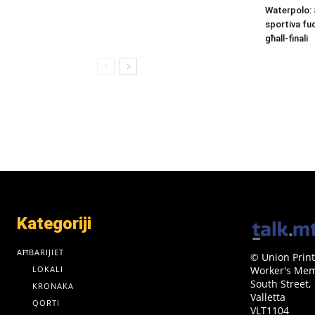
Waterpolo: 
sportiva fu
għall-finali
Kategoriji
AĦBARIJIET
© Union Print
LOKALI
Worker's Memo
South Street,
KRONAKA
Valletta
QORTI
VLT1104