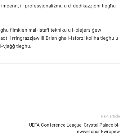
all-impenn, il-professjonaliżmu u d-dedikazzjoni tiegħu
egħu flimkien mal-istaff tekniku u l-plejers ġew
qt li rringrazzjaw lil Brian għall-isforzi kollha tiegħu u
l-vjaġġ tiegħu.
Next article
UEFA Conference League: Crystal Palace bl-
ewwel unur Ewropew