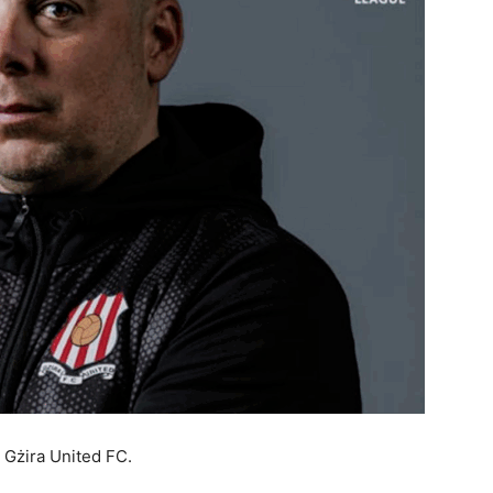
 Gżira United FC.