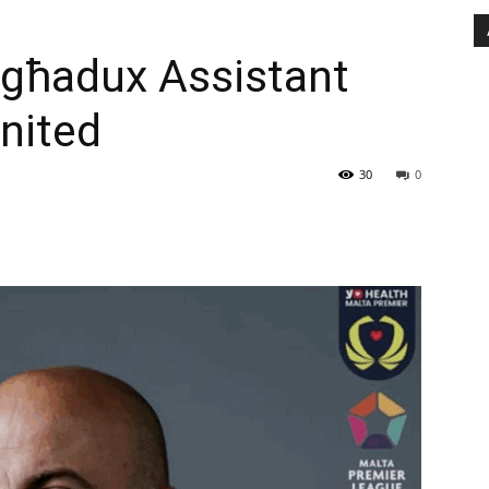
’għadux Assistant
United
30
0