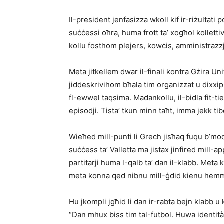
Il-president jenfasizza wkoll kif ir-riżultati p
suċċessi oħra, huma frott ta’ xogħol kollettiv
kollu fosthom plejers, kowċis, amministrazzj
Meta jitkellem dwar il-finali kontra Gżira Uni
jiddeskrivihom bħala tim organizzat u dixxipli
fl-ewwel taqsima. Madankollu, il-bidla fit-tie
episodji. Tista’ tkun minn taħt, imma jekk tibq
Wieħed mill-punti li Grech jisħaq fuqu b’mod 
suċċess ta’ Valletta ma jistax jinfired mill-a
partitarji huma l-qalb ta’ dan il-klabb. Meta
meta konna qed nibnu mill-ġdid kienu hemm
Hu jkompli jgħid li dan ir-rabta bejn klabb u k
“Dan mhux biss tim tal-futbol. Huwa identità 