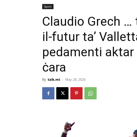
Sport
Claudio Grech … t
il-futur ta’ Valle
pedamenti aktar 
ċara
By
talk.mt
-
May 28, 2026