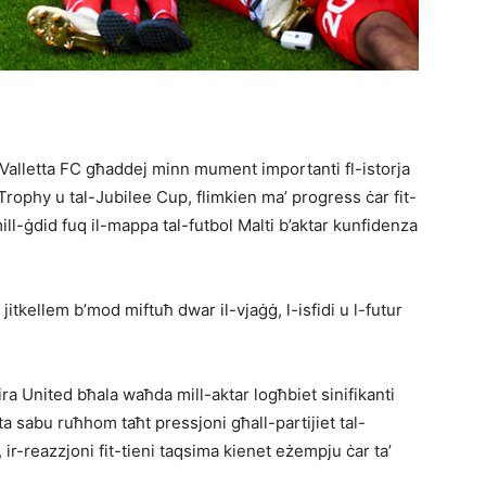
 Valletta FC għaddej minn mument importanti fl-istorja
 Trophy u tal-Jubilee Cup, flimkien ma’ progress ċar fit-
mill-ġdid fuq il-mappa tal-futbol Malti b’aktar kunfidenza
 jitkellem b’mod miftuħ dwar il-vjaġġ, l-isfidi u l-futur
Gżira United bħala waħda mill-aktar logħbiet sinifikanti
a sabu ruħhom taħt pressjoni għall-partijiet tal-
ir-reazzjoni fit-tieni taqsima kienet eżempju ċar ta’