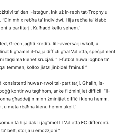
ożittivi ta’ dan l-istaġun, inkluż ir-rebħ tat-Trophy u
. “Din mhix rebħa ta’ individwi. Hija rebħa ta’ klabb
oni u partitarji. Kulħadd kellu sehem.”
ted, Grech jagħti kreditu lill-avversarji wkoll, u
nat li għamel il-ħajja diffiċli għal Valletta, speċjalment
ni taqsima kienet kruċjali. “Il-futbol huwa logħba ta’
a’ temmen, kollox jista’ jinbidel f’minuti.”
konsistenti huwa r-rwol tal-partitarji. Għalih, is-
ppoġġ kontinwu tagħhom, anke fi żminijiet diffiċli. “Il-
 konna għaddejjin minn żminijiet diffiċli kienu hemm,
, u meta rbaħna kienu hemm ukoll.”
omunità hija dak li jagħmel lil Valletta FC differenti.
ta’ belt, storja u emozzjoni.”