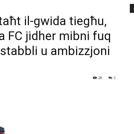
aħt il-gwida tiegħu,
tta FC jidher mibni fuq
stabbli u ambizzjoni
26
0