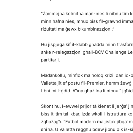
“Żammejna kelmitna man-nies li nibnu tim k
minn ħafna nies, mhux biss fil-grawnd imma
riżultati ma ġewx b’kumbinazzjoni.”
Hu jispjega kif il-klabb għadda minn trasform
anke r-relegazzjoni għall-BOV Challenge Le
partitarji.
Madankollu, minflok ma ħoloq kriżi, dan id-d
Valletta jitlef postu fil-Premier, hemm żewġ 
tibni mill-ġdid. Aħna għażilna li nibnu,” jgħi
Skont hu, l-ewwel prijorità kienet li jerġa’ ji
biss it-tim tal-kbar, iżda wkoll l-istruttura ko
żgħażagħ. “Futbol modern ma jistax jibqa’ 
sħiħa. U Valletta reġgħu bdew jibnu dik is-s