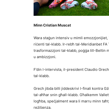
Minn Cristian Muscat
Wara staġun intensiv u mimli emozzjonijiet,
riċenti tal-klabb. Ir-rebħ tal-Meridianbet FA
trasformazzjoni tal-klabb, poġġa lill-Beltin 
u ambizzjoni.
F’din l-intervista, il-president Claudio Grech
tal-klabb.
Grech jibda billi jiddeskrivi l-finali kontra 
tal-aħħar snin għall-klabb. Għalkemm Vallett
logħba, speċjalment wara li marru minn taħt, 
reżiljenza.