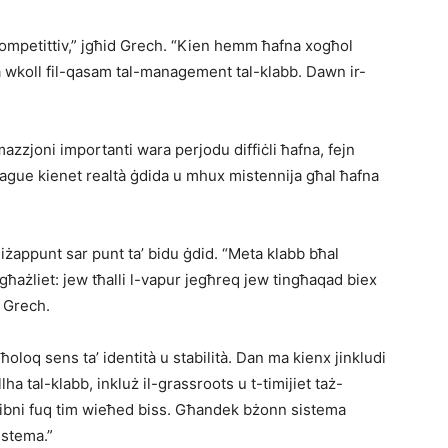
ompetittiv,” jgħid Grech. “Kien hemm ħafna xogħol
 wkoll fil-qasam tal-management tal-klabb. Dawn ir-
azzjoni importanti wara perjodu diffiċli ħafna, fejn
ague kienet realtà ġdida u mhux mistennija għal ħafna
iżappunt sar punt ta’ bidu ġdid. “Meta klabb bħal
għażliet: jew tħalli l-vapur jegħreq jew tingħaqad biex
d Grech.
nħoloq sens ta’ identità u stabilità. Dan ma kienx jinkludi
llha tal-klabb, inkluż il-grassroots u t-timijiet taż-
mibni fuq tim wieħed biss. Għandek bżonn sistema
istema.”