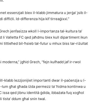
i.”
enet essenzjali biex il-klabb jimmatura u jerġa’ jsib il-
diffiċli. Id-differenza hija kif tirreaġixxi.”
rech jenfasizza wkoll l-importanza tal-kultura ta’
id li Valletta FC qed jaħdmu biex kull dipartiment ikun
ni tittieħed bil-ħsieb tal-futur u mhux biss tar-riżultat
ni moderna,” jgħid Grech, “fejn kulħadd jaf ir-rwol
lill-klabb lezzjonijiet importanti dwar il-paċenzja u l-
il-lum għal għada iżda permezz ta’ ħidma kontinwa u
FC issa qed jibnu identità ġdida, ibbażata fuq xogħol
i tista’ ddum għal snin twal.