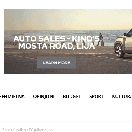
FEHMIETNA
OPINJONI
BUDGET
SPORT
KULTUR
-futur ta’ Valletta FC jidher mibni...