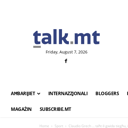
Friday, August 7, 2026
AĦBARIJIET
INTERNAZZJONALI
BLOGGERS
MAGAŻIN
SUBSCRIBE.MT
Home
Sport
Claudio Grech … taħt il-gwida tiegħu, il