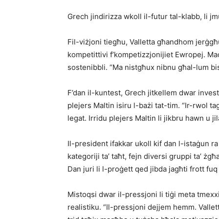
Grech jindirizza wkoll il-futur tal-klabb, li 
Fil-viżjoni tiegħu, Valletta għandhom jerġgħ
kompetittivi f’kompetizzjonijiet Ewropej. Mad
sostenibbli. “Ma nistgħux nibnu għal-lum bis
F’dan il-kuntest, Grech jitkellem dwar inves
plejers Maltin isiru l-bażi tat-tim. “Ir-rwol 
legat. Irridu plejers Maltin li jikbru hawn u 
Il-president ifakkar ukoll kif dan l-istaġun r
kategoriji ta’ taħt, fejn diversi gruppi ta’
Dan juri li l-proġett qed jibda jagħti frott fuq l
Mistoqsi dwar il-pressjoni li tiġi meta tmex
realistiku. “Il-pressjoni dejjem hemm. Vallet