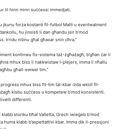
jmur lil hinn minn suċċessi immedjati.
u jkunu forza kostanti fil-futbol Malti u eventwalment
ankollu, hu jinsisti li dan għandu jsir b’mod
s. Irridu nibnu għal għaxar snin oħra.”
timent kontinwu fis-sistema taż-żgħażagħ, b’għan ċar li
tagħna mhux biss li nakkwistaw l-plejers, imma li nħallu
jilagħbu għall-ewwel tim.”
a progress mhux biss fit-tim tal-kbar iżda wkoll fil-
 żgħażagħ kisbu suċċess u kompetew b’mod konsistenti.
ivelli differenti.
xi klabb storiku bħal Valletta, Grech iwieġeb b’mod
ta huma klabb b’aspettattivi kbar. Imma dik il-pressjoni