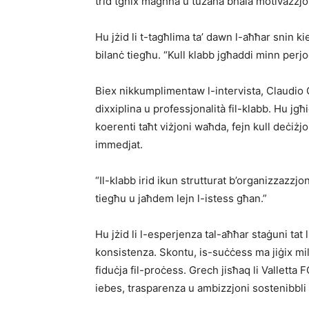
trid tgħix magħha u tużaha bħala motivazzjon
Hu jżid li t-tagħlima ta’ dawn l-aħħar snin ki
bilanċ tiegħu. “Kull klabb jgħaddi minn perjodi 
Biex nikkumplimentaw l-intervista, Claudio G
dixxiplina u professjonalità fil-klabb. Hu jgħ
koerenti taħt viżjoni waħda, fejn kull deċiżjo
immedjat.
“Il-klabb irid ikun strutturat b’organizzazzjo
tiegħu u jaħdem lejn l-istess għan.”
Hu jżid li l-esperjenza tal-aħħar staġuni tat 
konsistenza. Skontu, is-suċċess ma jiġix m
fiduċja fil-proċess. Grech jisħaq li Valletta 
iebes, trasparenza u ambizzjoni sostenibbli l