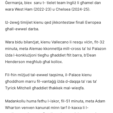
Ġermanja, biex saru t- tielet team Ingliż li għamel dan
wara West Ham (2022-23) u Chelsea (2024-25).
Iż-żewġ timijiet kienu qed jikkontestaw finali Ewropea
għall-ewwel darba.
Wara bidu bilanċjat, kienu Vallecano li resqu viċin, fit-32
minuta, meta Alemao kkonnettja mill-cross ta’ Isi Palazon
iżda l-konklużjoni tiegħu għaddiet ftit barra, b’Dean
Henderson megħlub għal kollox.
Fil-ħin miżjud tal-ewwel taqsima, il-Palace kienu
għoddhom marru fil-vantaġġ iżda d-daqqa ta’ ras ta’
Tyrick Mitchell għaddiet tħakkek mal-wieqfa.
Madankollu huma fetħu l-iskor, fil-51 minuta, meta Adam
Wharton venven ka­nunat minn tarf il-kaxxa li l-