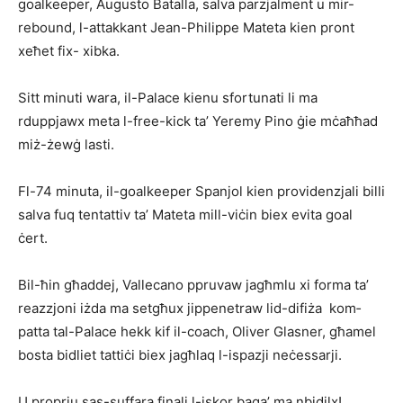
goalkeeper, Augusto Ba­talla, salva parzjalment u mir-
rebound, l-at­takkant Jean-Philippe Mateta kien pront
xeħet fix- xibka.
Sitt minuti wara, il-Palace kienu sfortunati li ma
rduppjawx meta l-free-kick ta’ Yeremy Pino ġie mċaħ­ħad
miż-żewġ lasti.
Fl-74 minuta, il-goalkeeper Spanjol kien providenzjali billi
salva fuq tentattiv ta’ Mateta mill-viċin biex evita goal
ċert.
Bil-ħin għaddej, Vallecano ppruvaw jagħmlu xi forma ta’
reaz­zjoni iżda ma setgħux jippenetraw lid-difiża kom­­
patta tal-Palace hekk kif il-coach, Oliver Glasner, għamel
bosta bidliet tattiċi biex jagħlaq l-ispazji neċessarji.
U proprju sas-suffara finali l-iskor baqa’ ma nbidilx!