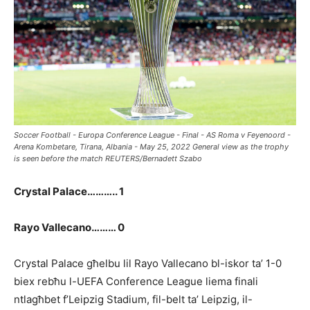
Soccer Football - Europa Conference League - Final - AS Roma v Feyenoord -
Arena Kombetare, Tirana, Albania - May 25, 2022 General view as the trophy
is seen before the match REUTERS/Bernadett Szabo
Crystal Palace……….. 1
Rayo Vallecano……… 0
Crystal Palace għelbu lil Rayo Vallecano bl-iskor ta’ 1-0
biex rebħu l-UEFA Conference League liema finali
ntlagħbet f’Leipzig Stadium, fil-belt ta’ Leipzig, il-