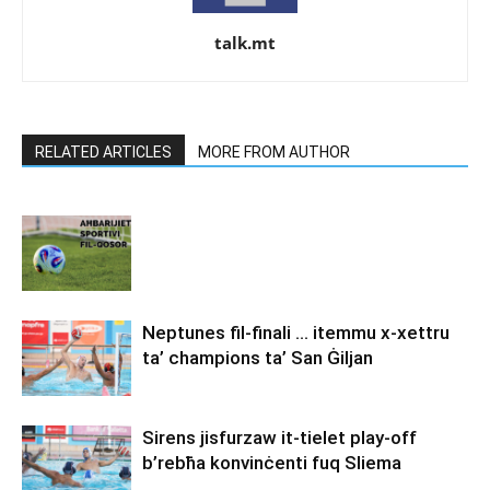
talk.mt
RELATED ARTICLES
MORE FROM AUTHOR
Neptunes fil-finali … itemmu x-xettru
ta’ champions ta’ San Ġiljan
Sirens jisfurzaw it-tielet play-off
b’rebħa konvinċenti fuq Sliema