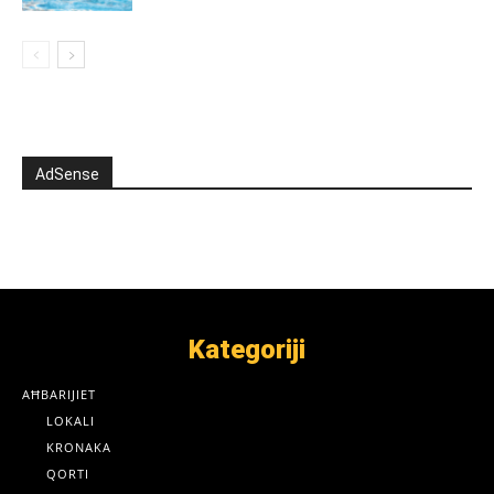
AdSense
Kategoriji
AĦBARIJIET
LOKALI
KRONAKA
QORTI