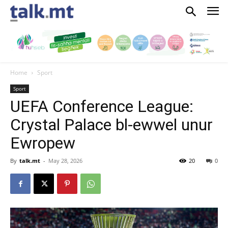
Home
Sport
Sport
UEFA Conference League:
Crystal Palace bl-ewwel unur
Ewropew
By
talk.mt
-
May 28, 2026
20
0