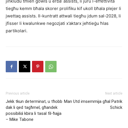
jinkludu tmien gowls u erba’ assists, li juru l-effettività
tiegħu kemm bħala skorer prolifiku kif ukoll bħala plejer li
jwettaq assists. Il-kuntratt attwali tiegħu jdum sal-2028, li
jfisser li kwalunkwe negozjati x’aktarx jeħtieġu ħlas
partikolari.
Previous article
Next article
Jekk tkun determinat, u tħobb
Man Utd imsemmija għal Patrik
dak li qed tagħmel, għandek
Schick
possibiliá kbira li tasal fil-ħajja
– Mike Tabone