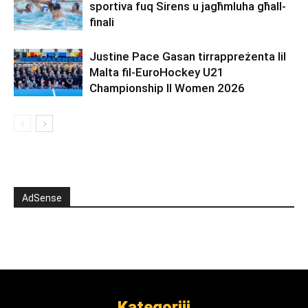
sportiva fuq Sirens u jagħmluha għall-
finali
Justine Pace Gasan tirrappreżenta lil
Malta fil-EuroHockey U21
Championship II Women 2026
AdSense
Kategoriji