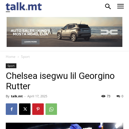
Home
Sport
Sport
Chelsea isegwu lil Georgino
Rutter
By
talk.mt
-
April 17, 2025
73
0