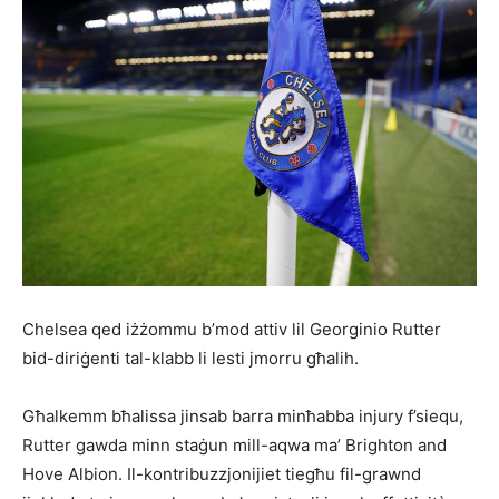
Chelsea qed iżżommu b’mod attiv lil Georginio Rutter
bid-diriġenti tal-klabb li lesti jmorru għalih.
Għalkemm bħalissa jinsab barra minħabba injury f’siequ,
Rutter gawda minn staġun mill-aqwa ma’ Brighton and
Hove Albion. Il-kontribuzzjonijiet tiegħu fil-grawnd