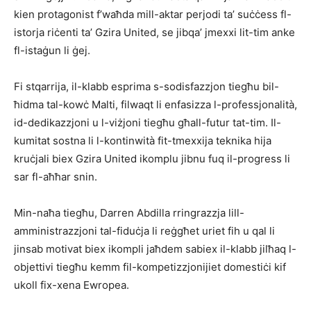
kien protagonist f’waħda mill-aktar perjodi ta’ suċċess fl-
istorja riċenti ta’ Gzira United, se jibqa’ jmexxi lit-tim anke
fl-istaġun li ġej.
Fi stqarrija, il-klabb esprima s-sodisfazzjon tiegħu bil-
ħidma tal-kowċ Malti, filwaqt li enfasizza l-professjonalità,
id-dedikazzjoni u l-viżjoni tiegħu għall-futur tat-tim. Il-
kumitat sostna li l-kontinwità fit-tmexxija teknika hija
kruċjali biex Gzira United ikomplu jibnu fuq il-progress li
sar fl-aħħar snin.
Min-naħa tiegħu, Darren Abdilla rringrazzja lill-
amministrazzjoni tal-fiduċja li reġgħet uriet fih u qal li
jinsab motivat biex ikompli jaħdem sabiex il-klabb jilħaq l-
objettivi tiegħu kemm fil-kompetizzjonijiet domestiċi kif
ukoll fix-xena Ewropea.