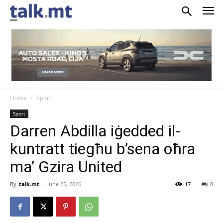
Home
Sport
Sport
Darren Abdilla iġedded il-
kuntratt tiegħu b’sena oħra
ma’ Gzira United
By
talk.mt
-
June 25, 2026
17
0