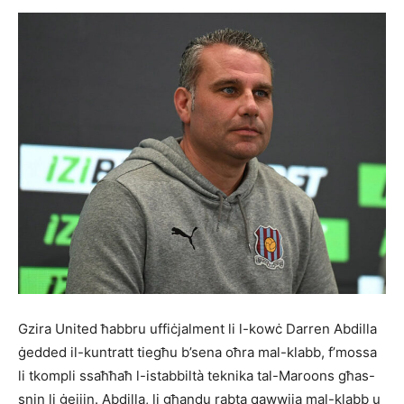
Gzira United ħabbru uffiċjalment li l-kowċ Darren Abdilla
ġedded il-kuntratt tiegħu b’sena oħra mal-klabb, f’mossa
li tkompli ssaħħaħ l-istabbiltà teknika tal-Maroons għas-
snin li ġejjin. Abdilla, li għandu rabta qawwija mal-klabb u