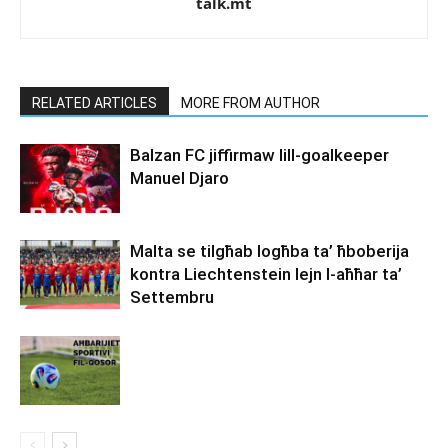
talk.mt
RELATED ARTICLES
MORE FROM AUTHOR
Balzan FC jiffirmaw lill-goalkeeper
Manuel Djaro
Malta se tilgħab logħba ta’ ħboberija
kontra Liechtenstein lejn l-aħħar ta’
Settembru