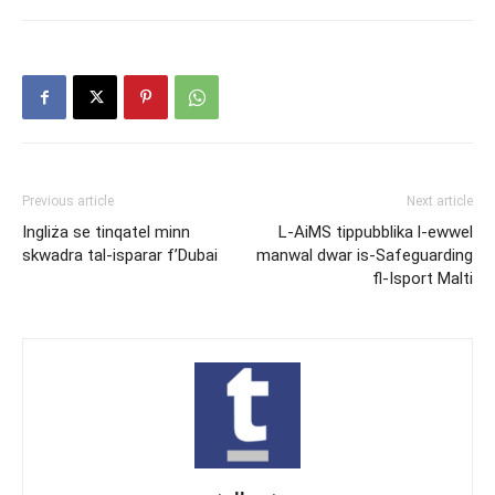
Previous article
Next article
Ingliża se tinqatel minn
L-AiMS tippubblika l-ewwel
skwadra tal-isparar f’Dubai
manwal dwar is-Safeguarding
fl-Isport Malti