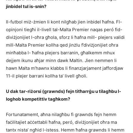
jinbidel tul is-snin?
Il-futbol miż-żmien li kont nilgħab jien inbidel ħafna. Fl-
opinjoni tiegħi il-livell tal-Malta Premier naqas peró fid-
diviżjonijiet l-oħra għola, sforz li ħafna mill- plejers validi
mill-Malta Premier kollha qed jinżlu f’diviżjonijiet oħra
minħabba l- ħafna plejers barranin, għalkemm mhux
dejjem ikunu aħjar minn dawk Maltin. Jien nemmen li
hawn Malta m’hawnx klabbs li finanzjarjament jaffordjaw
11-il plejer barrani kollha ta’ livell għoli.
U dak tar-riżorsi (grawnds) fejn titħarrġu u tilagħbu l-
loghob kompetittiv tagħkom?
Fortunatamemt, aħna nilagħbu fi grawnds fejn hemm
faċilitajiet aċċettabli ħafna, peró, diviżjonijiet oħra ma
tantx nista’ ngħid l-istess. Hemm ħafna grawnds li hemm