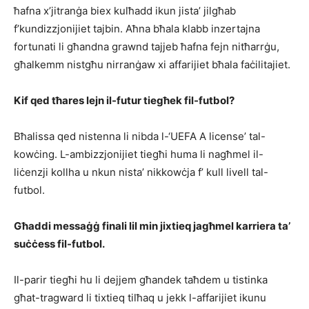
ħafna x’jitranġa biex kulħadd ikun jista’ jilgħab
f’kundizzjonijiet tajbin. Aħna bħala klabb inzertajna
fortunati li għandna grawnd tajjeb ħafna fejn nitħarrġu,
għalkemm nistgħu nirranġaw xi affarijiet bħala faċilitajiet.
Kif qed tħares lejn il-futur tiegħek fil-futbol?
Bħalissa qed nistenna li nibda l-‘UEFA A license’ tal-
kowċing. L-ambizzjonijiet tiegħi huma li nagħmel il-
liċenzji kollha u nkun nista’ nikkowċja f’ kull livell tal-
futbol.
Għaddi messaġġ finali lil min jixtieq jagħmel karriera ta’
suċċess fil-futbol.
Il-parir tiegħi hu li dejjem għandek taħdem u tistinka
għat-tragward li tixtieq tilħaq u jekk l-affarijiet ikunu