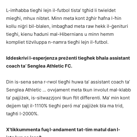
L-imħabba tiegħi lejn il-futbol tista’ tgħid li twieldet
miegħi, mhux nibtet. Minn meta kont żgħir ħafna l-ħin
kollu niġri bil-blalen, imbagħad meta raw hekk il-ġenituri
tiegħi, kienu ħaduni mal-Hibernians u minn hemm
kompliet tiżviluppa n-namra tiegħi lejn il-futbol.
Iddeskrivi l-esperjenza preżenti tiegħek bħala assistant
coach ta’ Senglea Athletic FC.
Din is-sena sena r-rwol tiegħi huwa ta’ assistant coach ta’
Senglea Athletic … ovvjament meta tkun involut mal-klabb
ta’ pajjiżek, is-sitwazzjoni tkun ftit differenti. Ma’ min kont
dejjem tajt il-1110% tiegħi peró ma’ pajjiżek bla ma trid,
tagħti l-2000%.
X’tikkummenta fuq l-andament tat-tim matul dan l-