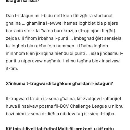
istaġun sa issa?
Dan l-istaġun mill-bidu nett kien ftit żgħira sfortunat
għalina … għamilna l-ewwel ħames logħbiet bla plejers
barranin sforz ta’ ħafna burokrazija (fl-opinjoni tiegħi)
żejda u li fihom irbaħna l-punti … imbagħad ġiet sensiela
ta’ logħob bla rebħa fejn nemmen li f’ħafna logħob
minnhom kien jixirqilna nieħdu xi punti … issa jinqasmu l-
punti u nipprovaw nagħmlu l-almu tagħna biex insalvaw
it-tim.
X’inhuma t-tragwardi tagħkom għal dan l-istaġun?
It-tragward ta’ din is-sena għalina, kif żvolġew l-affarijiet
huwa li nsalvaw postna fil-BOV Challenge League u nibnu
bażi biex is-sena d-dieħla nibdew fuq is-sieq it-tajba.
Kif tqis il-livell tal-futbol Malti fil-preżent, u kif rajtu