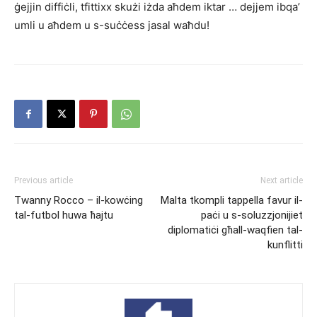
ġejjin diffiċli, tfittixx skużi iżda aħdem iktar … dejjem ibqa’
umli u aħdem u s-suċċess jasal waħdu!
Previous article
Next article
Twanny Rocco – il-kowċing
Malta tkompli tappella favur il-
tal-futbol huwa ħajtu
paċi u s-soluzzjonijiet
diplomatiċi għall-waqfien tal-
kunflitti