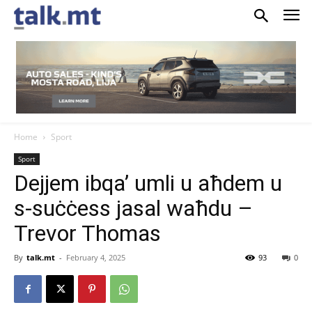
Home
Sport
Sport
Dejjem ibqa’ umli u aħdem u
s-suċċess jasal waħdu –
Trevor Thomas
By
talk.mt
-
February 4, 2025
93
0