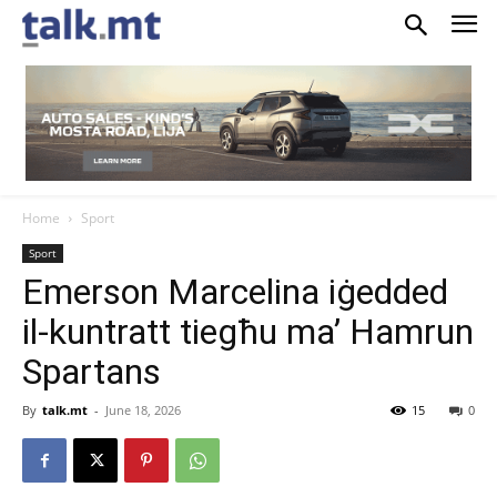
Home
Sport
Sport
Emerson Marcelina iġedded
il-kuntratt tiegħu ma’ Hamrun
Spartans
By
talk.mt
-
June 18, 2026
15
0