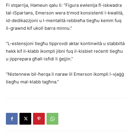
Fi stqarrija, Hameun qalu li: “Figura ewlenija fl-iskwadra
tal-iSpartans, Emerson wera b’mod konsistenti l-kwalità,
id-dedikazzjoni u l-mentalità rebbieħa tiegħu kemm fuq
il-grawnd kif ukoll barra minnu.”
“L-estensjoni tiegħu tipprovdi aktar kontinwità u stabbiltà
hekk kif il-klabb ikompli jibni fuq il-kisbiet reċenti tiegħu
u jipprepara għall-isfidi li ġejjin.”
“Nistennew bil-ħerqa li naraw lil Emerson ikompli l-vjaġġ
tiegħu mal-klabb tagħna.”