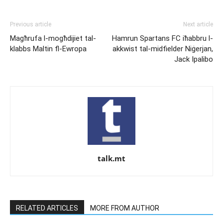
Previous article
Next article
Magħrufa l-mogħdijiet tal-
Hamrun Spartans FC iħabbru l-
klabbs Maltin fl-Ewropa
akkwist tal-midfielder Niġerjan,
Jack Ipalibo
talk.mt
RELATED ARTICLES
MORE FROM AUTHOR