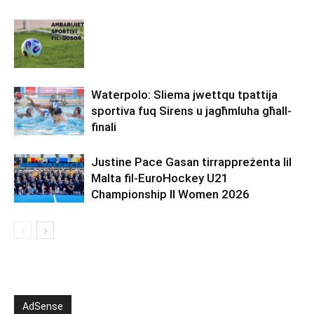
Waterpolo: Sliema jwettqu tpattija
sportiva fuq Sirens u jagħmluha għall-
finali
Justine Pace Gasan tirrappreżenta lil
Malta fil-EuroHockey U21
Championship II Women 2026
AdSense