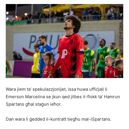
Wara jiem ta’ spekulazzjonijet, issa huwa uffiċjali li
Emerson Marcelina se jkun qed jilbes il-flokk ta’ Hamrun
Spartans għal staġun ieħor.
Dan wara li ġedded il-kuntratt tiegħu mal-iSpartans.