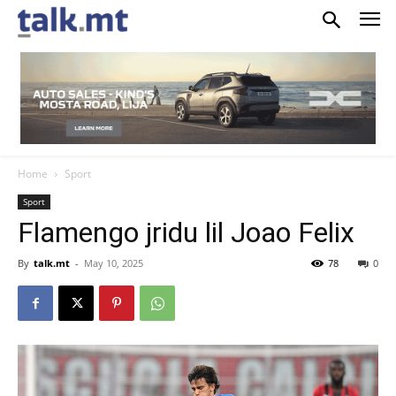
Home
Sport
Sport
Flamengo jridu lil Joao Felix
By
talk.mt
-
May 10, 2025
78
0