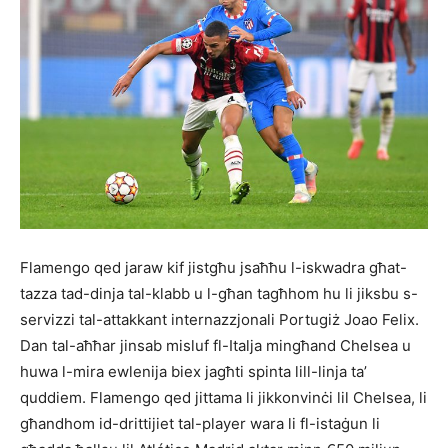
Flamengo qed jaraw kif jistgħu jsaħħu l-iskwadra għat-
tazza tad-dinja tal-klabb u l-għan tagħhom hu li jiksbu s-
servizzi tal-attakkant internazzjonali Portugiż Joao Felix.
Dan tal-aħħar jinsab misluf fl-Italja mingħand Chelsea u
huwa l-mira ewlenija biex jagħti spinta lill-linja ta’
quddiem. Flamengo qed jittama li jikkonvinċi lil Chelsea, li
għandhom id-drittijiet tal-player wara li fl-istaġun li