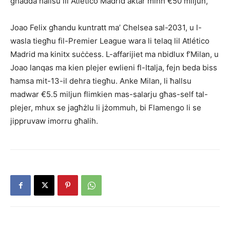
għadda ħallsu lil Atlético Madrid aktar minn €50 miljun,
Joao Felix għandu kuntratt ma’ Chelsea sal-2031, u l-
wasla tiegħu fil-Premier League wara li telaq lil Atlético
Madrid ma kinitx suċċess. L-affarijiet ma nbidlux f’Milan, u
Joao lanqas ma kien plejer ewlieni fl-Italja, fejn beda biss
ħamsa mit-13-il dehra tiegħu. Anke Milan, li ħallsu
madwar €5.5 miljun flimkien mas-salarju għas-self tal-
plejer, mhux se jagħżlu li jżommuh, bi Flamengo li se
jippruvaw imorru għalih.