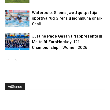
Waterpolo: Sliema jwettqu tpattija
sportiva fuq Sirens u jagħmluha għall-
finali
Justine Pace Gasan tirrappreżenta lil
Malta fil-EuroHockey U21
Championship II Women 2026
AdSense