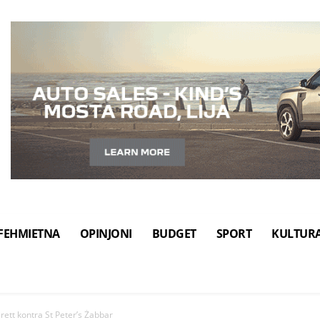
FEHMIETNA
OPINJONI
BUDGET
SPORT
KULTUR
rett kontra St Peter’s Żabbar