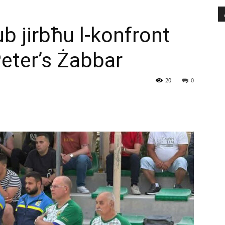
b jirbħu l-konfront
Peter’s Żabbar
20
0