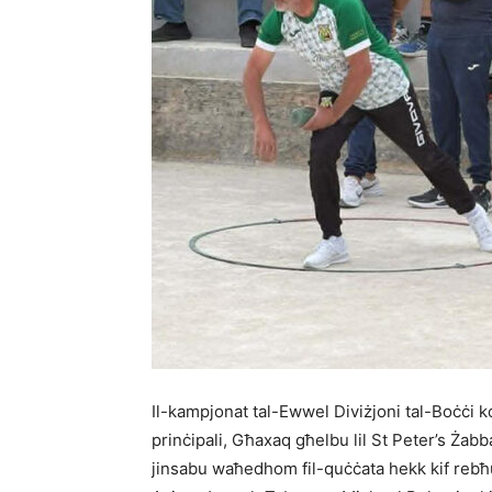
Il-kampjonat tal-Ewwel Diviżjoni tal-Boċċi ko
prinċipali, Għaxaq għelbu lil St Peter’s Żabb
jinsabu waħedhom fil-quċċata hekk kif rebħu