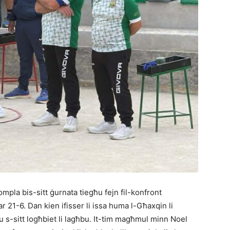
mpla bis-sitt ġurnata tiegħu fejn fil-konfront
ar 21-6. Dan kien ifisser li issa huma l-Għaxqin li
 s-sitt logħbiet li lagħbu. It-tim magħmul minn Noel