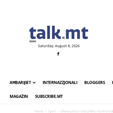
Saturday, August 8, 2026
AĦBARIJIET
INTERNAZZJONALI
BLOGGERS
MAGAŻIN
SUBSCRIBE.MT
Home
Sport
Għaxaq Boċċi Club jirbħu l-konfront di