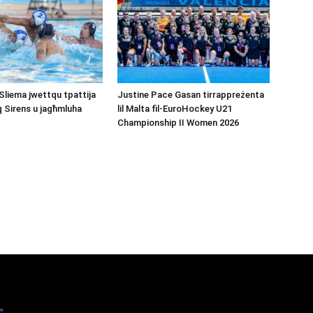
Sliema jwettqu tpattija
Justine Pace Gasan tirrappreżenta
q Sirens u jagħmluha
lil Malta fil-EuroHockey U21
Championship II Women 2026