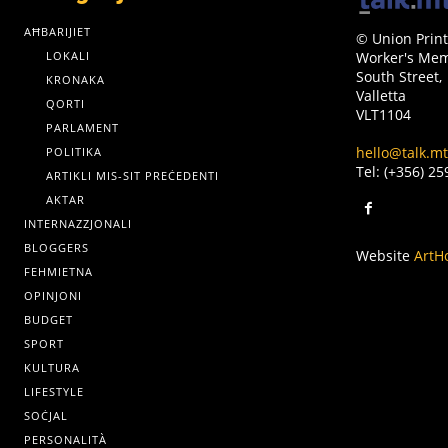
AĦBARIJIET
© Union Print
LOKALI
Worker's Memo
South Street,
KRONAKA
Valletta
QORTI
VLT1104
PARLAMENT
hello@talk.mt
POLITIKA
Tel: (+356) 2
ARTIKLI MIS-SIT PREĊEDENTI
AKTAR
INTERNAZZJONALI
BLOGGERS
Website
ArtH
FEHMIETNA
OPINJONI
BUDGET
SPORT
KULTURA
LIFESTYLE
SOĊJAL
PERSONALITÀ