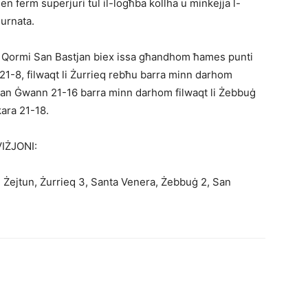
 ferm superjuri tul il-logħba kollha u minkejja l-
ġurnata.
a Qormi San Bastjan biex issa għandhom ħames punti
a 21-8, filwaqt li Żurrieq rebħu barra minn darhom
l San Ġwann 21-16 barra minn darhom filwaqt li Żebbuġ
kara 21-18.
IŻJONI:
a, Żejtun, Żurrieq 3, Santa Venera, Żebbuġ 2, San