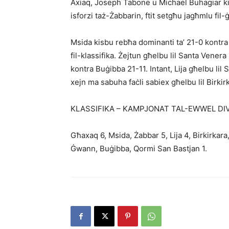
Axiaq, Joseph Tabone u Michael Buhagiar kien
isforzi taż-Żabbarin, ftit setgħu jagħmlu fil-
Msida kisbu rebħa dominanti ta’ 21-0 kontr
fil-klassifika. Żejtun għelbu lil Santa Vener
kontra Buġibba 21-11. Intant, Lija għelbu li
xejn ma sabuha faċli sabiex għelbu lil Birkir
KLASSIFIKA – KAMPJONAT TAL-EWWEL DIV
Għaxaq 6, Msida, Żabbar 5, Lija 4, Birkirkar
Ġwann, Buġibba, Qormi San Bastjan 1.