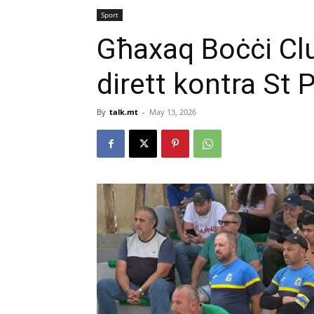
Sport
Għaxaq Boċċi Clu
dirett kontra St 
By
talk.mt
-
May 13, 2026