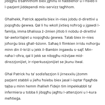
jibqgħu b’saħħithom biex jgħinu lil ħaddieħor u l-ħsieb li
l-pazjent jiddependi mis-servizz tagħhom.
Għalhekk, Patrick appella biex in-nies jobdu d-direttivi u
joqogħdu ġewwa. Qal li hu wkoll jixtieq noħroġ u jgawdi l-
familja, imma bħalissa ż-żmien jitlob li nobdu d-direttivi
tal-awtoritajiet u noqogħdu ġewwa. Talab biex in-nies
joħorġu biss għall-bżonn. Saħaq li flimkien irridu noħorġu
minn din il-kriżi u jekk il-Bambin ingawdu s-sajf. Min-
naħa l-oħra, qal li jekk se nibqgħu niżvijaw mid-
direzzjonijiet, ir-riperkussjonijiet se jkunu itwal.
Għal Patrick hu ta’ sodisfazzjon li jirnexxilu jżomm
pazjent stabbli u jieħu ħsiebu biex jasal l-isptar f’qagħda
tajba u minn hemm iħallieh f’idejn tim impekkabbli ta’
infermiera u tobba li jibqgħu jagħtu l-attenzjoni u l-kura
meħtieġa.