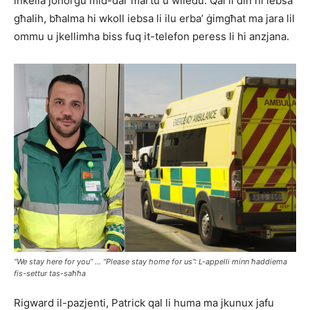
inkella joħorġu mid-dar martu u wliedu. Qal li din hi iebsa
għalih, bħalma hi wkoll iebsa li ilu erba’ ġimgħat ma jara lil
ommu u jkellimha biss fuq it-telefon peress li hi anzjana.
“We stay here for you” … “Please stay home for us”: L-appelli minn ħaddiema
fis-settur tas-saħħa
Rigward il-pazjenti, Patrick qal li huma ma jkunux jafu