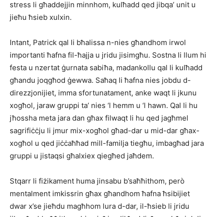
stress li għaddejjin minnhom, kulħadd qed jibqa’ unit u
jieħu ħsieb xulxin.
Intant, Patrick qal li bħalissa n-nies għandhom irwol
importanti ħafna fil-ħajja u jridu jisimgħu. Sostna li llum hi
festa u nzertat ġurnata sabiħa, madankollu qal li kulħadd
għandu joqgħod ġewwa. Saħaq li ħafna nies jobdu d-
direzzjonijiet, imma sfortunatament, anke waqt li jkunu
xogħol, jaraw gruppi ta’ nies ‘l hemm u ‘l hawn. Qal li hu
jħossha meta jara dan għax filwaqt li hu qed jagħmel
sagrifiċċju li jmur mix-xogħol għad-dar u mid-dar għax-
xogħol u qed jiċċaħħad mill-familja tiegħu, imbagħad jara
gruppi u jistaqsi għalxiex qiegħed jaħdem.
Stqarr li fiżikament huma jinsabu b’saħħithom, però
mentalment imkissrin għax għandhom ħafna ħsibijiet
dwar x’se jieħdu magħhom lura d-dar, il-ħsieb li jridu