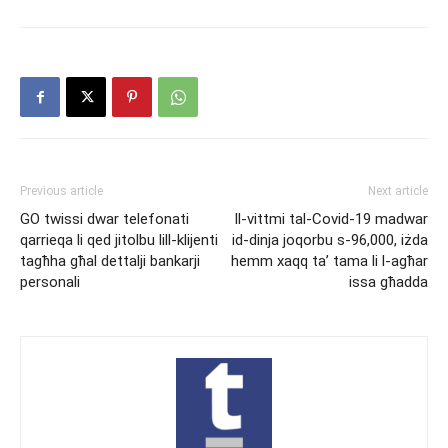
Previous article
Next article
GO twissi dwar telefonati
Il-vittmi tal-Covid-19 madwar
qarrieqa li qed jitolbu lill-klijenti
id-dinja joqorbu s-96,000, iżda
tagħha għal dettalji bankarji
hemm xaqq ta’ tama li l-agħar
personali
issa għadda