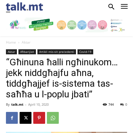
Home
Aktar
Aktar
Aħbarijiet
Artikli mis-sit preċedenti
Covid-19
“Għinuna ħalli ngħinukom…
jekk niddgħajfu aħna,
tiddgħajjef is-sistema tas-
saħħa u l-poplu jbati”
By
talk.mt
-
April 10, 2020
744
0