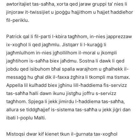
awtoritajiet tas-saħħa, xorta qed jaraw gruppi ta’ nies li
jinjoraw it-twissijiet u jpoġġu ħajjithom u ħajjet ħaddieħor
fil-periklu.
Patrick qal li fil-parti l-kbira tagħhom, in-nies japprezzaw
ix-xogħol li qed jagħmlu. Jistqarr li l-kuraġġ li
jagħmlulhom in-nies jgħollilhom il-moral u jkompli
jagħtihom is-saħħa biex jaħdmu. Sostna li dawk li qed
jobdu qed isibuhom bħal spalla warajhom u għalhekk il-
messaġġ hu għal dik il-faxxa żgħira li tkompli ma tismax.
Appella lil kulħadd biex jgħinu lill-ħaddiema fis-servizz
tas-saħħa ħalli dawn ikunu jistgħu joffru s-servizz
tagħhom. Spjega li jekk jimirdu l-ħaddiema tas-saħħa,
allura se tiddgħajjef is-sistema tas-saħħa u jekk jiġri dan
ibati l-poplu Malti.
Mistoqsi dwar kif kienet tkun il-ġurnata tax-xogħol