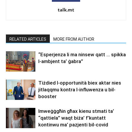
talk.mt
RELATED ARTICLES
MORE FROM AUTHOR
“Esperjenza li ma ninsew qatt … spikka
l-ambjent ta’ ġabra”
Tiżdied l-opportunità biex aktar nies
jitlaqqmu kontra l-influwenza u bil-
booster
Imweġġgħin għax kienu stmati ta’
“qattiela” waqt biża’ f’kuntatt
kontinwu ma’ pazjenti bil-covid