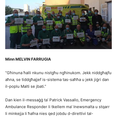
Minn MELVIN FARRUGIA
“Għinuna ħalli nkunu nistgħu ngħinukom. Jekk niddgħajfu
aħna, se tiddgħajjef is-sistema tas-saħħa u jekk jiġri dan
il-poplu Malti se jbati.”
Dan kien il-messaġġ ta’ Patrick Vassallo, Emergency
Ambulance Responder li tkellem ma’ Inewsmalta u stqarr
li minkejja li ħafna nies qed jobdu d-direttivi tal-