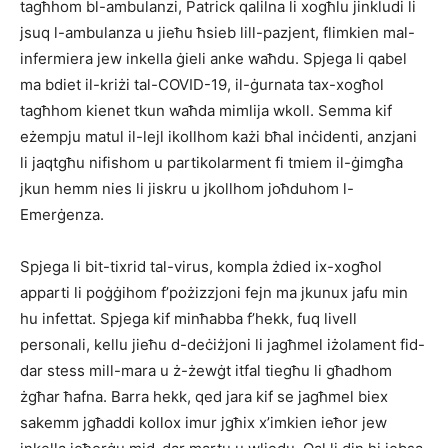
tagħhom bl-ambulanzi, Patrick qalilna li xogħlu jinkludi li
jsuq l-ambulanza u jieħu ħsieb lill-pazjent, flimkien mal-
infermiera jew inkella ġieli anke waħdu. Spjega li qabel
ma bdiet il-kriżi tal-COVID-19, il-ġurnata tax-xogħol
tagħhom kienet tkun waħda mimlija wkoll. Semma kif
eżempju matul il-lejl ikollhom każi bħal inċidenti, anzjani
li jaqtgħu nifishom u partikolarment fi tmiem il-ġimgħa
jkun hemm nies li jiskru u jkollhom joħduhom l-
Emerġenza.
Spjega li bit-tixrid tal-virus, kompla żdied ix-xogħol
apparti li poġġihom f’pożizzjoni fejn ma jkunux jafu min
hu infettat. Spjega kif minħabba f’hekk, fuq livell
personali, kellu jieħu d-deċiżjoni li jagħmel iżolament fid-
dar stess mill-mara u ż-żewġt itfal tiegħu li għadhom
żgħar ħafna. Barra hekk, qed jara kif se jagħmel biex
sakemm jgħaddi kollox imur jgħix x’imkien ieħor jew