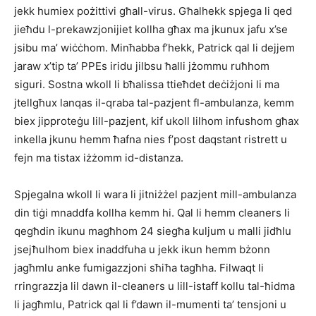
jekk humiex pożittivi għall-virus. Għalhekk spjega li qed
jieħdu l-prekawzjonijiet kollha għax ma jkunux jafu x’se
jsibu ma’ wiċċhom. Minħabba f’hekk, Patrick qal li dejjem
jaraw x’tip ta’ PPEs iridu jilbsu ħalli jżommu ruħhom
siguri. Sostna wkoll li bħalissa ttieħdet deċiżjoni li ma
jtellgħux lanqas il-qraba tal-pazjent fl-ambulanza, kemm
biex jipproteġu lill-pazjent, kif ukoll lilhom infushom għax
inkella jkunu hemm ħafna nies f’post daqstant ristrett u
fejn ma tistax iżżomm id-distanza.
Spjegalna wkoll li wara li jitniżżel pazjent mill-ambulanza
din tiġi mnaddfa kollha kemm hi. Qal li hemm cleaners li
qegħdin ikunu magħhom 24 siegħa kuljum u malli jidħlu
jsejħulhom biex inaddfuha u jekk ikun hemm bżonn
jagħmlu anke fumigazzjoni sħiħa tagħha. Filwaqt li
rringrazzja lil dawn il-cleaners u lill-istaff kollu tal-ħidma
li jagħmlu, Patrick qal li f’dawn il-mumenti ta’ tensjoni u