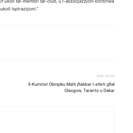
f ukoll tal-membri tal-club, u l-assoċjazzjoni kontinwa
koll ispirazzjoni.”
Next article
Il-Kumitat Olimpiku Malti jħabbar l-atleti għal
Glasgow, Taranto u Dakar