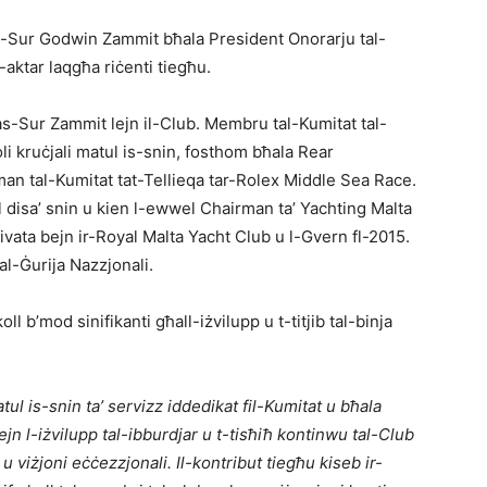
as-Sur Godwin Zammit bħala President Onorarju tal-
-aktar laqgħa riċenti tiegħu.
 tas-Sur Zammit lejn il-Club. Membru tal-Kumitat tal-
i kruċjali matul is-snin, fosthom bħala Rear
an tal-Kumitat tat-Tellieqa tar-Rolex Middle Sea Race.
isa’ snin u kien l-ewwel Chairman ta’ Yachting Malta
vata bejn ir-Royal Malta Yacht Club u l-Gvern fl-2015.
al-Ġurija Nazzjonali.
l b’mod sinifikanti għall-iżvilupp u t-titjib tal-binja
tul is-snin ta’ servizz iddedikat fil-Kumitat u bħala
 l-iżvilupp tal-ibburdjar u t-tisħiħ kontinwu tal-Club
 viżjoni eċċezzjonali. Il-kontribut tiegħu kiseb ir-