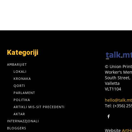
Kategoriji
AĦBARIJIET
© Union Print
LOKALI
Worker's Memo
South Street,
KRONAKA
Valletta
QORTI
VLT1104
PARLAMENT
hello@talk.mt
POLITIKA
Tel: (+356) 2
ARTIKLI MIS-SIT PREĊEDENTI
AKTAR
INTERNAZZJONALI
BLOGGERS
Website
ArtH