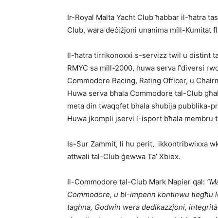
Ir-Royal Malta Yacht Club ħabbar il-ħatra t
Club, wara deċiżjoni unanima mill-Kumitat fl
Il-ħatra tirrikonoxxi s-servizz twil u distint
RMYC sa mill-2000, huwa serva f’diversi rwol
Commodore Racing, Rating Officer, u Chairm
Huwa serva bħala Commodore tal-Club għal d
meta din twaqqfet bħala sħubija pubblika-pri
Huwa jkompli jservi l-isport bħala membru t
Is-Sur Zammit, li hu perit, ikkontribwixxa wkol
attwali tal-Club ġewwa Ta’ Xbiex.
Il-Commodore tal-Club Mark Napier qal:
“Ma
Commodore, u bl-impenn kontinwu tiegħu lejn
tagħna, Godwin wera dedikazzjoni, integrità u