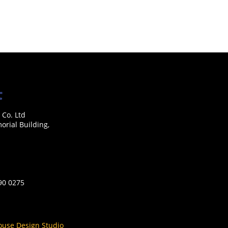
 Co. Ltd
rial Building,
590 0275
ouse Design Studio