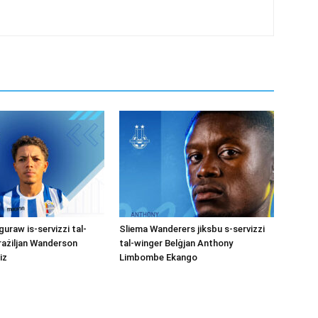
uraw is-servizzi tal-
Sliema Wanderers jiksbu s-servizzi
rażiljan Wanderson
tal-winger Belġjan Anthony
iz
Limbombe Ekango