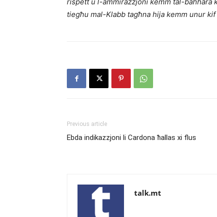
rispett u l-ammirazzjoni kemm tal-baħħara ki
tiegħu mal-Klabb tagħna hija kemm unur kif u
Previous article
Ebda indikazzjoni li Cardona ħallas xi flus
talk.mt