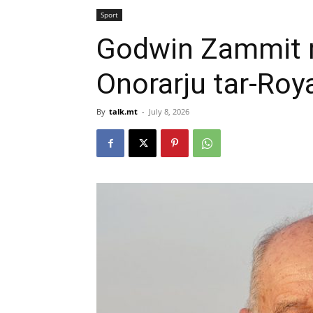
Sport
Godwin Zammit 
Onorarju tar-Roy
By
talk.mt
-
July 8, 2026