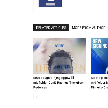
RELATED ARTICLES
MORE FROM AUTHOR
Birzebbuga SP jingaġġaw lill-
Mosta jassig
midfielder Daniż,Rasmus Thellufsen
midfielderB
Pedersen
Pinheiro Din