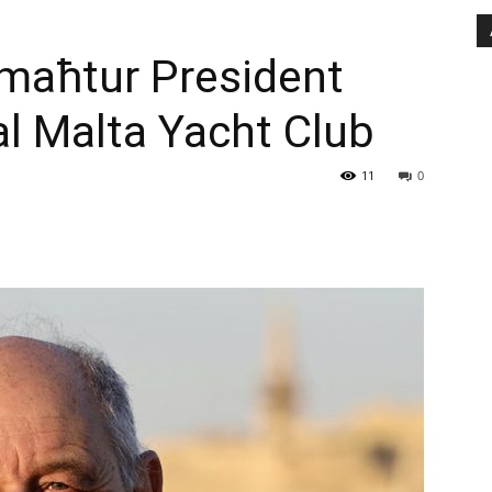
maħtur President
al Malta Yacht Club
11
0