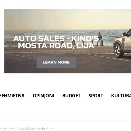
FEHMIETNA
OPINJONI
BUDGET
SPORT
KULTUR
arju tar-Royal Malta Yacht Club