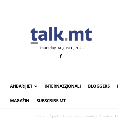
Thursday, August 6, 2026
AĦBARIJIET
INTERNAZZJONALI
BLOGGERS
MAGAŻIN
SUBSCRIBE.MT
Home
Sport
Godwin Zammit maħtur President Onor