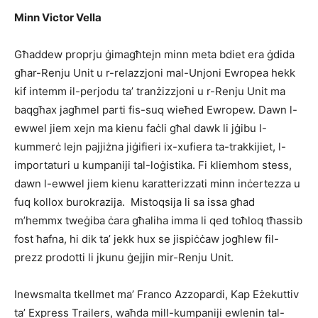
Minn Victor Vella
Għaddew proprju ġimagħtejn minn meta bdiet era ġdida
għar-Renju Unit u r-relazzjoni mal-Unjoni Ewropea hekk
kif intemm il-perjodu ta’ tranżizzjoni u r-Renju Unit ma
baqgħax jagħmel parti fis-suq wieħed Ewropew. Dawn l-
ewwel jiem xejn ma kienu faċli għal dawk li jġibu l-
kummerċ lejn pajjiżna jiġifieri ix-xufiera ta-trakkijiet, l-
importaturi u kumpaniji tal-loġistika. Fi kliemhom stess,
dawn l-ewwel jiem kienu karatterizzati minn inċertezza u
fuq kollox burokrazija. Mistoqsija li sa issa għad
m’hemmx tweġiba ċara għaliha imma li qed toħloq tħassib
fost ħafna, hi dik ta’ jekk hux se jispiċċaw jogħlew fil-
prezz prodotti li jkunu ġejjin mir-Renju Unit.
Inewsmalta tkellmet ma’ Franco Azzopardi, Kap Eżekuttiv
ta’ Express Trailers, waħda mill-kumpaniji ewlenin tal-