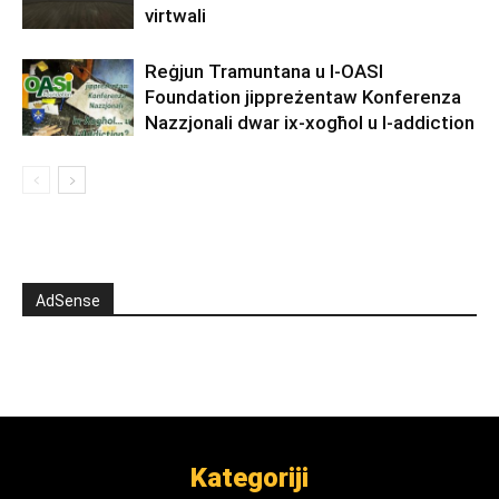
virtwali
Reġjun Tramuntana u l-OASI
Foundation jippreżentaw Konferenza
Nazzjonali dwar ix-xogħol u l-addiction
AdSense
Kategoriji