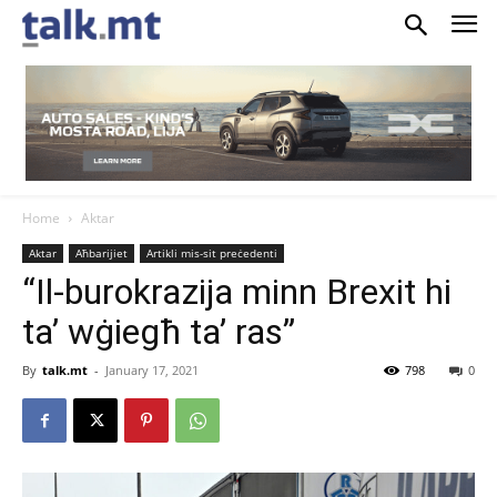
Home
Aktar
Aktar
Aħbarijiet
Artikli mis-sit preċedenti
“Il-burokrazija minn Brexit hi
ta’ wġiegħ ta’ ras”
By
talk.mt
-
January 17, 2021
798
0