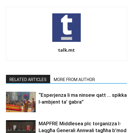
talk.mt
RELATED ARTICLES
MORE FROM AUTHOR
“Esperjenza li ma ninsew qatt … spikka
l-ambjent ta’ ġabra”
MAPFRE Middlesea plc torganizza l-
Laqgħa Ġenerali Annwali tagħha b’mod