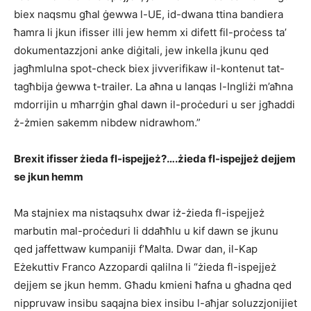
biex naqsmu għal ġewwa l-UE, id-dwana ttina bandiera
ħamra li jkun ifisser illi jew hemm xi difett fil-proċess ta’
dokumentazzjoni anke diġitali, jew inkella jkunu qed
jagħmlulna spot-check biex jivverifikaw il-kontenut tat-
tagħbija ġewwa t-trailer. La aħna u lanqas l-Ingliżi m’aħna
mdorrijin u mħarrġin għal dawn il-proċeduri u ser jgħaddi
ż-żmien sakemm nibdew nidrawhom.”
Brexit ifisser żieda fl-ispejjeż?….żieda fl-ispejjeż dejjem
se jkun hemm
Ma stajniex ma nistaqsuhx dwar iż-żieda fl-ispejjeż
marbutin mal-proċeduri li ddaħħlu u kif dawn se jkunu
qed jaffettwaw kumpaniji f’Malta. Dwar dan, il-Kap
Eżekuttiv Franco Azzopardi qalilna li “żieda fl-ispejjeż
dejjem se jkun hemm. Għadu kmieni ħafna u għadna qed
nippruvaw insibu saqajna biex insibu l-aħjar soluzzjonijiet