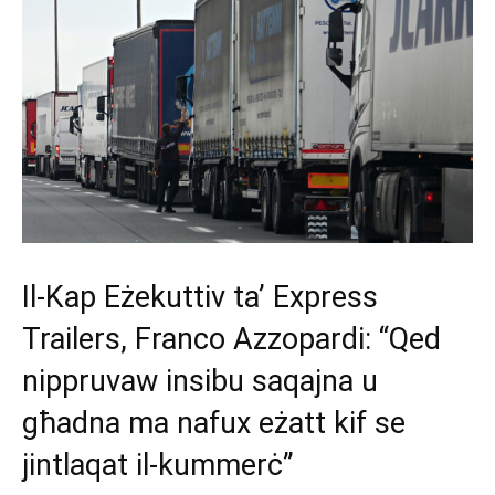
Il-Kap Eżekuttiv ta’ Express
Trailers, Franco Azzopardi: “Qed
nippruvaw insibu saqajna u
għadna ma nafux eżatt kif se
jintlaqat il-kummerċ”