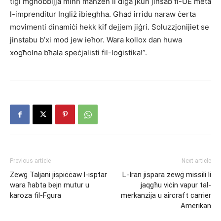
tiġi mgħobbijja minn maħżen li diġa jkun jinsab fl-UE meta
l-imprenditur Ingliż ibiegħha. Għad irridu naraw ċerta
movimenti dinamiċi hekk kif dejjem jiġri. Soluzzjonijiet se
jinstabu b’xi mod jew ieħor. Wara kollox dan huwa
xogħolna bħala speċjalisti fil-loġistika!”.
Previous article
Next article
Żewġ Taljani jispiċċaw l-isptar
L-Iran jispara żewġ missili li
wara ħabta bejn mutur u
jaqgħu viċin vapur tal-
karoza fil-Fgura
merkanzija u aircraft carrier
Amerikan