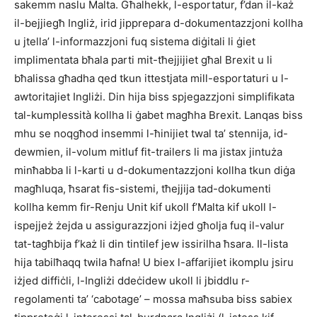
sakemm naslu Malta. Għalhekk, l-esportatur, f’dan il-każ
il-bejjiegħ Ingliż, irid jipprepara d-dokumentazzjoni kollha
u jtella’ l-informazzjoni fuq sistema diġitali li ġiet
implimentata bħala parti mit-tħejjijiet għal Brexit u li
bħalissa għadha qed tkun ittestjata mill-esportaturi u l-
awtoritajiet Ingliżi. Din hija biss spjegazzjoni simplifikata
tal-kumplessità kollha li ġabet magħha Brexit. Lanqas biss
mhu se noqgħod insemmi l-ħinijiet twal ta’ stennija, id-
dewmien, il-volum mitluf fit-trailers li ma jistax jintuża
minħabba li l-karti u d-dokumentazzjoni kollha tkun diġa
magħluqa, ħsarat fis-sistemi, tħejjija tad-dokumenti
kollha kemm fir-Renju Unit kif ukoll f’Malta kif ukoll l-
ispejjeż żejda u assigurazzjoni iżjed għolja fuq il-valur
tat-tagħbija f’każ li din tintilef jew issirilha ħsara. Il-lista
hija tabilħaqq twila ħafna! U biex l-affarijiet ikomplu jsiru
iżjed diffiċli, l-Ingliżi ddeċidew ukoll li jbiddlu r-
regolamenti ta’ ‘cabotage’ – mossa maħsuba biss sabiex