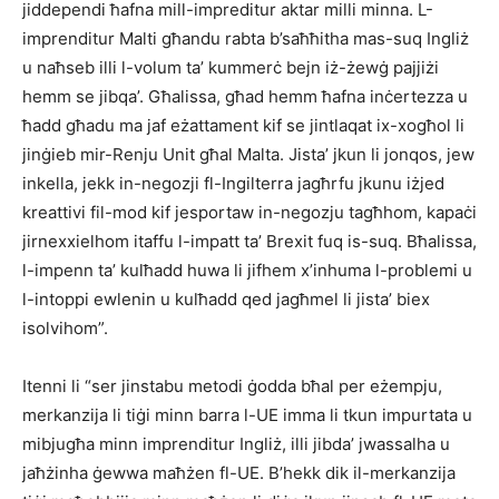
jiddependi ħafna mill-impreditur aktar milli minna. L-
imprenditur Malti għandu rabta b’saħħitha mas-suq Ingliż
u naħseb illi l-volum ta’ kummerċ bejn iż-żewġ pajjiżi
hemm se jibqa’. Għalissa, għad hemm ħafna inċertezza u
ħadd għadu ma jaf eżattament kif se jintlaqat ix-xogħol li
jinġieb mir-Renju Unit għal Malta. Jista’ jkun li jonqos, jew
inkella, jekk in-negozji fl-Ingilterra jagħrfu jkunu iżjed
kreattivi fil-mod kif jesportaw in-negozju tagħhom, kapaċi
jirnexxielhom itaffu l-impatt ta’ Brexit fuq is-suq. Bħalissa,
l-impenn ta’ kulħadd huwa li jifhem x’inhuma l-problemi u
l-intoppi ewlenin u kulħadd qed jagħmel li jista’ biex
isolvihom”.
Itenni li “ser jinstabu metodi ġodda bħal per eżempju,
merkanzija li tiġi minn barra l-UE imma li tkun impurtata u
mibjugħa minn imprenditur Ingliż, illi jibda’ jwassalha u
jaħżinha ġewwa maħżen fl-UE. B’hekk dik il-merkanzija