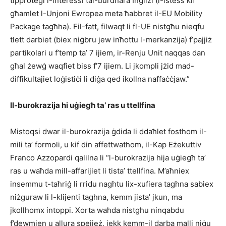
tipproteġi l-interessi tal-burdnara Ingliżi (l-istess kif
għamlet l-Unjoni Ewropea meta ħabbret il-EU Mobility
Package tagħha). Fil-fatt, filwaqt li fl-UE nistgħu nieqfu
tlett darbiet (biex niġbru jew inħottu l-merkanzija) f’pajjiż
partikolari u f’temp ta’ 7 ijiem, ir-Renju Unit naqqas dan
għal żewġ waqfiet biss f’7 ijiem. Li jkompli jżid mad-
diffikultajiet loġistiċi li diġa qed ikollna naffaċċjaw.”
Il-burokrazija hi uġiegħ ta’ ras u ttellfina
Mistoqsi dwar il-burokrazija ġdida li ddaħlet fosthom il-
mili ta’ formoli, u kif din affettwathom, il-Kap Eżekuttiv
Franco Azzopardi qalilna li “l-burokrazija hija uġiegħ ta’
ras u waħda mill-affarijiet li tista’ ttellfina. M’aħniex
insemmu t-taħriġ li rridu nagħtu lix-xufiera tagħna sabiex
niżguraw li l-klijenti tagħna, kemm jista’ jkun, ma
jkollhomx intoppi. Xorta waħda nistgħu ninqabdu
f’dewmien u allura spejjeż, jekk kemm-il darba malli niġu