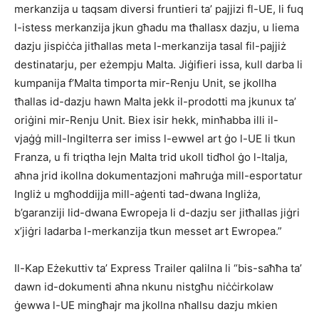
merkanzija u taqsam diversi fruntieri ta’ pajjizi fl-UE, li fuq
l-istess merkanzija jkun għadu ma tħallasx dazju, u liema
dazju jispiċċa jitħallas meta l-merkanzija tasal fil-pajjiż
destinatarju, per eżempju Malta. Jiġifieri issa, kull darba li
kumpanija f’Malta timporta mir-Renju Unit, se jkollha
tħallas id-dazju hawn Malta jekk il-prodotti ma jkunux ta’
oriġini mir-Renju Unit. Biex isir hekk, minħabba illi il-
vjaġġ mill-Ingilterra ser imiss l-ewwel art ġo l-UE li tkun
Franza, u fi triqtha lejn Malta trid ukoll tidħol ġo l-Italja,
aħna jrid ikollna dokumentazjoni maħruġa mill-esportatur
Ingliż u mgħoddijja mill-aġenti tad-dwana Ingliża,
b’garanziji lid-dwana Ewropeja li d-dazju ser jitħallas jiġri
x’jiġri ladarba l-merkanzija tkun messet art Ewropea.”
Il-Kap Eżekuttiv ta’ Express Trailer qalilna li “bis-saħħa ta’
dawn id-dokumenti aħna nkunu nistgħu niċċirkolaw
ġewwa l-UE mingħajr ma jkollna nħallsu dazju mkien