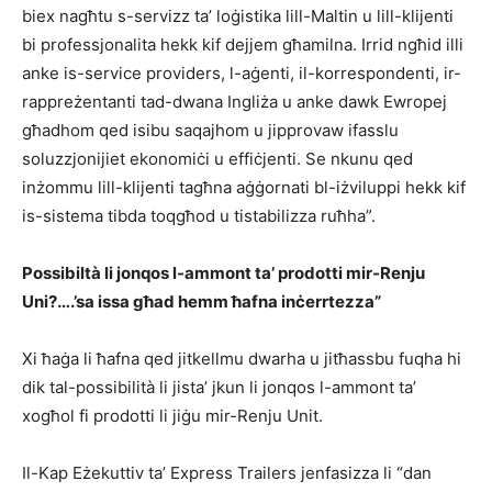
biex nagħtu s-servizz ta’ loġistika lill-Maltin u lill-klijenti
bi professjonalita hekk kif dejjem għamilna. Irrid ngħid illi
anke is-service providers, l-aġenti, il-korrespondenti, ir-
rappreżentanti tad-dwana Ingliża u anke dawk Ewropej
għadhom qed isibu saqajhom u jipprovaw ifasslu
soluzzjonijiet ekonomiċi u effiċjenti. Se nkunu qed
inżommu lill-klijenti tagħna aġġornati bl-iżviluppi hekk kif
is-sistema tibda toqgħod u tistabilizza ruħha”.
Possibiltà li jonqos l-ammont ta’ prodotti mir-Renju
Uni?….’sa issa għad hemm ħafna inċerrtezza”
Xi ħaġa li ħafna qed jitkellmu dwarha u jitħassbu fuqha hi
dik tal-possibilità li jista’ jkun li jonqos l-ammont ta’
xogħol fi prodotti li jiġu mir-Renju Unit.
Il-Kap Eżekuttiv ta’ Express Trailers jenfasizza li “dan