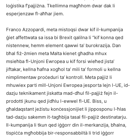
loġistika f’pajjiżna. Tkellimna magħhom dwar dak li
esperjenzaw fl-aħħar jiem.
Franco Azzopardi, meta mistoqsi dwar kif il-kumpanija
ġiet affettwata sa issa bi Brexit qalilna li “kif konna qed
nistennew, hemm element qawwi ta’ burokrazija. Dan
bħal fiż-żmien meta Malta kienet għadha mhux
msieħba fl-Unjoni Ewropea u kif forsi wieħed jista’
jiftakar, kellna ħafna xogħol ta’ mili ta’ formoli u kellna
nimplimentaw proċeduri ta’ kontroll. Meta pajjiż li
mhuwiex parti mill-Unjoni Ewropea jesporta lejn l-UE, id-
dazju teknikament jiskatta mad-dħul fil-pajjiż fejn il-
prodotti jkunu qed jidħlu l-ewwel fl-UE. Biss, u
għaldaqstant jeżistu konċessjonijiet li jipposponu l-ħlas
tad-dazju sakemm it-tagħbija tasal fil-pajjiż destinatarju.
Il-kumpanija li tkun qed iġġorr din il-merkanzija, bħalna,
tispiċċa mgħobbija bir-responsabbiltà li trid iġġorr