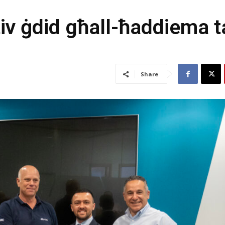
tiv ġdid għall-ħaddiema t
Share