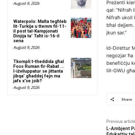
Preżenti kie
August 9, 2026
qal: “Nifraħ 
Nifraħ ukoll
Waterpolo: Malta tegħleb
bħal dejjem.
lit-Turkija u ttemm fil-11-
il post tal-Kampjonati
jkun sar.”
Dinjija ta’ Taħt is-16-il
sena
August 9, 2026
Id-Direttur M
negozjar ħa 
Tkompli t-theddida għal
benefiċċju k
Foss Ruman fir-Rabat …
lill-GWU għal
l-iżviluppatur se jittanta
jibqa’ għaddej fejn ma
jafx x’se jsib?
August 9, 2026
Share
Previous articl
L-Ambjent Par
Edukattiv tal