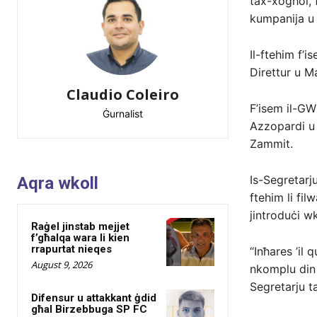
tax-xogħol, f
kumpanija u 
Il-ftehim f’i
Direttur u M
Claudio Coleiro
F’isem il-GW
Ġurnalist
Azzopardi u
Zammit.
Is-Segretarj
Aqra wkoll
ftehim li fil
jintroduċi wk
Raġel јinstab meјјet
f’għalqa wara li kien
rrapurtat nieqes
“Inħares ’il
August 9, 2026
nkomplu din i
Segretarju t
Difensur u attakkant ġdid
għal Birzebbuga SP FC