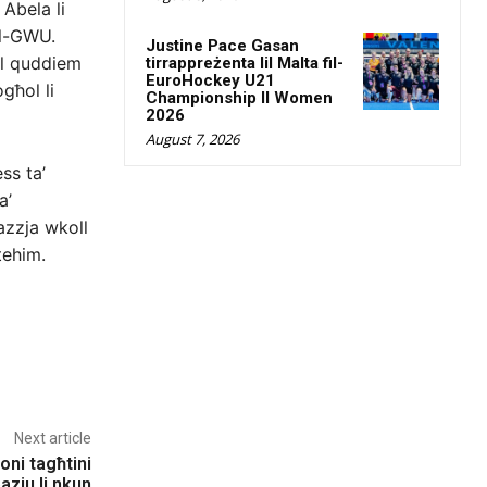
Abela li
ll-GWU.
Justine Pace Gasan
 ’l quddiem
tirrappreżenta lil Malta fil-
EuroHockey U21
għol li
Championship II Women
2026
August 7, 2026
ss ta’
a’
azzja wkoll
tehim.
Next article
joni tagħtini
pazju li nkun