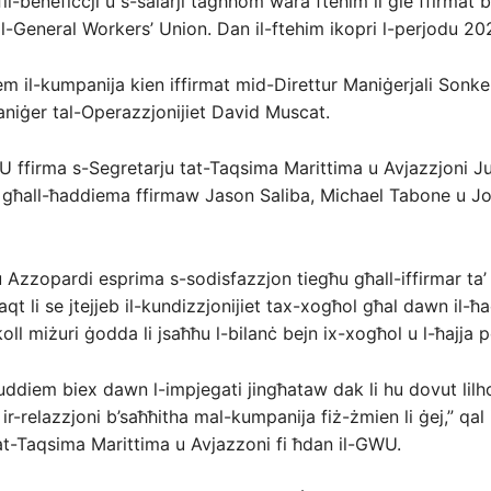
il-benefiċċji u s-salarji tagħhom wara ftehim li ġie ffirmat be
l-General Workers’ Union. Dan il-ftehim ikopri l-perjodu 2
sem il-kumpanija kien iffirmat mid-Direttur Maniġerjali Sonke
aniġer tal-Operazzjonijiet David Muscat.
U ffirma s-Segretarju tat-Taqsima Marittima u Avjazzjoni J
 għall-ħaddiema ffirmaw Jason Saliba, Michael Tabone u J
u Azzopardi esprima s-sodisfazzjon tiegħu għall-iffirmar ta’ 
waqt li se jtejjeb il-kundizzjonijiet tax-xogħol għal dawn il-
oll miżuri ġodda li jsaħħu l-bilanċ bejn ix-xogħol u l-ħajja p
 quddiem biex dawn l-impjegati jingħataw dak li hu dovut lil
r-relazzjoni b’saħħitha mal-kumpanija fiż-żmien li ġej,” qal 
at-Taqsima Marittima u Avjazzoni fi ħdan il-GWU.