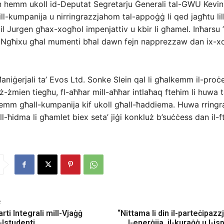
n hemm ukoll id-Deputat Segretarju Ġenerali tal-GWU Kevin 
lill-kumpanija u nirringrazzjahom tal-appoġġ li qed jagħtu li
 lil Jurgen għax-xogħol impenjattiv u kbir li għamel. Inħarsu
 Ngħixu għal mumenti bħal dawn fejn napprezzaw dan ix-xo
aniġerjali ta’ Evos Ltd. Sonke Slein qal li għalkemm il-proċe
ż-żmien tiegħu, fl-aħħar mill-aħħar intlaħaq ftehim li huwa t
emm għall-kumpanija kif ukoll għall-ħaddiema. Huwa rringr
l-ħidma li għamlet biex seta’ jiġi konkluż b’suċċess dan il-f
e
ti Integrali mill-Vjaġġ
“Nittama li din il-parteċipazz
-Istudenti
l-enerġija, il-kuraġġ u l-is