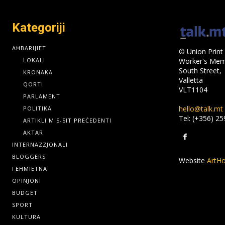
Kategoriji
AĦBARIJIET
© Union Print 
LOKALI
Worker's Memo
South Street,
KRONAKA
Valletta
QORTI
VLT1104
PARLAMENT
hello@talk.mt
POLITIKA
Tel: (+356) 2
ARTIKLI MIS-SIT PREĊEDENTI
AKTAR
INTERNAZZJONALI
BLOGGERS
Website
ArtHo
FEHMIETNA
OPINJONI
BUDGET
SPORT
KULTURA