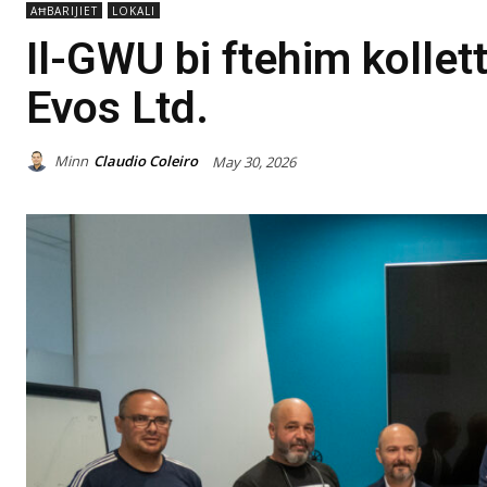
AĦBARIJIET
LOKALI
Il-GWU bi ftehim kollet
Evos Ltd.
Minn
Claudio Coleiro
May 30, 2026