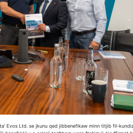
a’ Evos Ltd. se jkunu qed jibbenefikaw minn titjib fil-kundiz