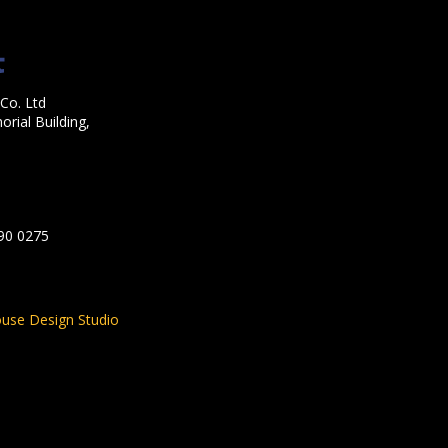
Co. Ltd
rial Building,
590 0275
use Design Studio