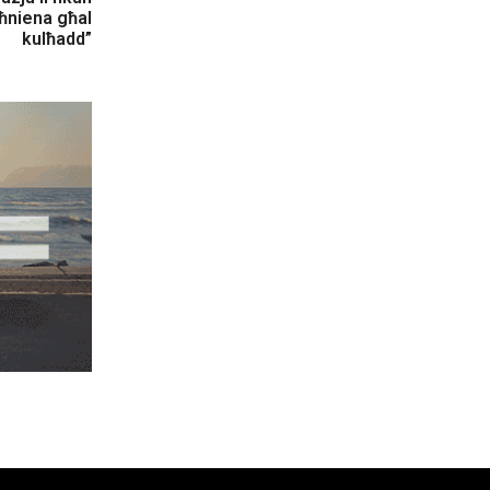
 ħniena għal
kulħadd”