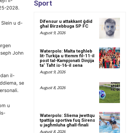
jn il-
Sport
025-2028.
Difensur u attakkant ġdid
 Slein u d-
għal Birzebbuga SP FC
August 9, 2026
urgen
Waterpolo: Malta tegħleb
oseph John
lit-Turkija u ttemm fil-11-il
post tal-Kampjonati Dinjija
ta’ Taħt is-16-il sena
August 9, 2026
dan il-
ħaddiema, se
August 8, 2026
ersonali.
hom u
is-
Waterpolo: Sliema jwettqu
tpattija sportiva fuq Sirens
u jagħmluha għall-finali
August 8, 2026