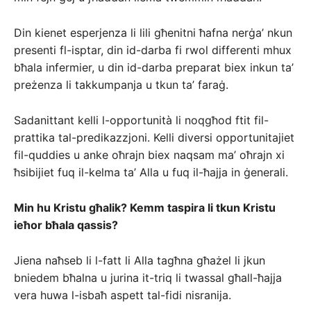
Din kienet esperjenza li lili għenitni ħafna nerġa’ nkun
presenti fl-isptar, din id-darba fi rwol differenti mhux
bħala infermier, u din id-darba preparat biex inkun ta’
preżenza li takkumpanja u tkun ta’ faraġ.
Sadanittant kelli l-opportunità li noqgħod ftit fil-
prattika tal-predikazzjoni. Kelli diversi opportunitajiet
fil-quddies u anke oħrajn biex naqsam ma’ oħrajn xi
ħsibijiet fuq il-kelma ta’ Alla u fuq il-ħajja in ġenerali.
Min hu Kristu għalik? Kemm taspira li tkun Kristu
ieħor bħala qassis?
Jiena naħseb li l-fatt li Alla tagħna għażel li jkun
bniedem bħalna u jurina it-triq li twassal għall-ħajja
vera huwa l-isbaħ aspett tal-fidi nisranija.