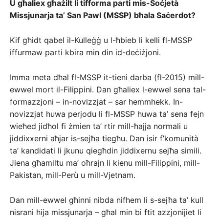
U għaliex għażilt li tifforma parti mis-Soċjetà
Missjunarja ta’ San Pawl (MSSP) bħala Saċerdot?
Kif għidt qabel il-Kulleġġ u l-ħbieb li kelli fl-MSSP
iffurmaw parti kbira min din id-deċiżjoni.
Imma meta dħal fl-MSSP it-tieni darba (fl-2015) mill-
ewwel mort il-Filippini. Dan għaliex l-ewwel sena tal-
formazzjoni – in-novizzjat – sar hemmhekk. In-
novizzjat huwa perjodu li fl-MSSP huwa ta’ sena fejn
wieħed jidħol fi żmien ta’ rtir mill-ħajja normali u
jiddixxerni aħjar is-sejħa tiegħu. Dan isir f’komunità
ta’ kandidati li jkunu qiegħdin jiddixernu sejħa simili.
Jiena għamiltu ma’ oħrajn li kienu mill-Filippini, mill-
Pakistan, mill-Perù u mill-Vjetnam.
Dan mill-ewwel għinni nibda nifhem li s-sejħa ta’ kull
nisrani hija missjunarja – għal min bi ftit azzjonijiet li