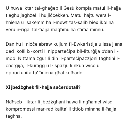
U huwa iktar tal-għaġeb li Ġesù kompla matul il-ħajja
tiegħu jagħżel li hu jiċċekken. Matul ħajtu wera l-
ħniena u sakemm ħa l-mewt tas-salib biex ikollna
veru ir-rigal tal-ħajja magħmulha sħiħa minnu.
Dan hu li niċċelebraw kuljum fl-Ewkaristija u issa jiena
qed ikolli ix-xorti li nipparteċipa bil-liturġija b’dan il-
mod. Nittama żgur li din il-parteċipazzjoni tagħtini l-
enerġija, il-kuraġġ u l-ispazju li nkun wiċċ u
opportunità ta’ ħniena għal kulħadd.
Xi jbeżżgħek fil-ħajja saċerdotali?
Naħseb l-iktar li jbeżżgħani huwa li ngħamel wisq
kompromessi mar-radikalita’ li titlob minnha il-ħajja
tagħna.