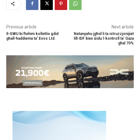
Previous article
Next article
Il-GWU bi ftehim kollettiv ġdid
Netanyahu jgħid li ta istruzzjonijiet
għall-ħaddiema ta’ Evos Ltd.
lill-IDF biex iżidu l-kontroll ta’ Gaża
għal 70%