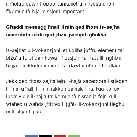
jinħolqu dawn l-opportunitajiet u li nsostnuhom
f’komunità hija missjoni importanti.
Għaddi messaġġ finali lil min qed iħoss is-sejħa
saċerdotali iżda qed jibża’ jwieġeb għaliha.
Is-sejħat u l-vokazzjonijiet kollha joffru element ta’
biża’ u forsi dan huwa riflessjoni tal-fatt illi ngħixu
ħajja li tinkludi mumenti ta’ dawl u oħrajn ta’ dlam.
Jekk qed tħoss sejħa lejn il-ħajja saċerdotali stieden
lil min u ħalli lil min jakkumpanjak fiha. Fuq kollox
ibqa’ viċin il-ħajja ta’ komunità nisranija fejn kull
wieħed u waħda jftittex li jgħix il-vokazzjoni tiegħu
mill-aħjar li jista’.