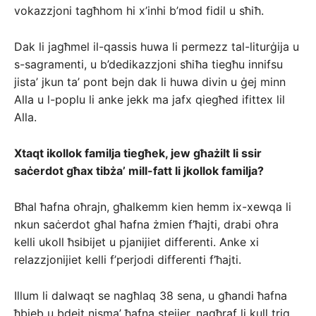
vokazzjoni tagħhom hi x’inhi b’mod fidil u sħiħ.
Dak li jagħmel il-qassis huwa li permezz tal-liturġija u
s-sagramenti, u b’dedikazzjoni sħiħa tiegħu innifsu
jista’ jkun ta’ pont bejn dak li huwa divin u ġej minn
Alla u l-poplu li anke jekk ma jafx qiegħed ifittex lil
Alla.
Xtaqt ikollok familja tiegħek, jew għażilt li ssir
saċerdot għax tibża’ mill-fatt li jkollok familja?
Bħal ħafna oħrajn, għalkemm kien hemm ix-xewqa li
nkun saċerdot għal ħafna żmien f’ħajti, drabi oħra
kelli ukoll ħsibijet u pjanijiet differenti. Anke xi
relazzjonijiet kelli f’perjodi differenti f’ħajti.
Illum li dalwaqt se nagħlaq 38 sena, u għandi ħafna
ħbieb u bdejt nisma’ ħafna stejjer, nagħraf li kull triq