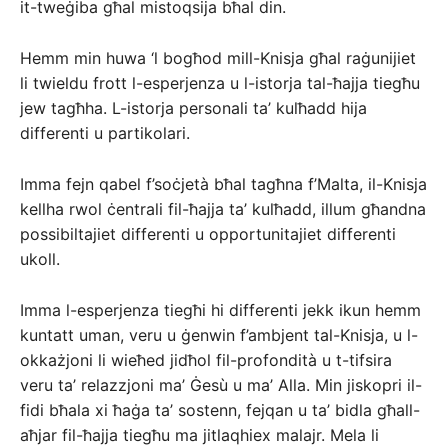
it-tweġiba għal mistoqsija bħal din.
Hemm min huwa ‘l bogħod mill-Knisja għal raġunijiet
li twieldu frott l-esperjenza u l-istorja tal-ħajja tiegħu
jew tagħha. L-istorja personali ta’ kulħadd hija
differenti u partikolari.
Imma fejn qabel f’soċjetà bħal tagħna f’Malta, il-Knisja
kellha rwol ċentrali fil-ħajja ta’ kulħadd, illum għandna
possibiltajiet differenti u opportunitajiet differenti
ukoll.
Imma l-esperjenza tiegħi hi differenti jekk ikun hemm
kuntatt uman, veru u ġenwin f’ambjent tal-Knisja, u l-
okkażjoni li wieħed jidħol fil-profondità u t-tifsira
veru ta’ relazzjoni ma’ Ġesù u ma’ Alla. Min jiskopri il-
fidi bħala xi ħaġa ta’ sostenn, fejqan u ta’ bidla għall-
aħjar fil-ħajja tiegħu ma jitlaqhiex malajr. Mela li