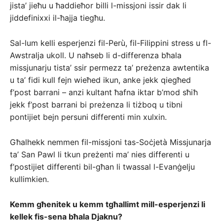
jista’ jieħu u ħaddieħor billi l-missjoni issir dak li
jiddefinixxi il-ħajja tiegħu.
Sal-lum kelli esperjenzi fil-Perù, fil-Filippini stress u fl-
Awstralja ukoll. U naħseb li d-differenza bħala
missjunarju tista’ ssir permezz ta’ preżenza awtentika
u ta’ fidi kull fejn wieħed ikun, anke jekk qiegħed
f’post barrani – anzi kultant ħafna iktar b’mod sħiħ
jekk f’post barrani bi preżenza li tiżboq u tibni
pontijiet bejn persuni differenti min xulxin.
Għalhekk nemmen fil-missjoni tas-Soċjetà Missjunarja
ta’ San Pawl li tkun preżenti ma’ nies differenti u
f’postijiet differenti bil-għan li twassal l-Evanġelju
kullimkien.
Kemm għenitek u kemm tgħallimt mill-esperjenzi li
kellek fis-sena bħala Djaknu?