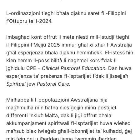
L-ordinazzjoni tiegħi bħala djaknu saret fil-Filippini
f’Ottubru ta’ l-2024.
Imbagħad kont offrut li meta nlesti mill-istudji tiegħi
il-Filippini f’Mejju 2025 immur għal xi xhur l-Awstralja
għal esperjenza bħala djaknu hemmhekk. Fl-istess ħin
kien hemm il-possibilità li nagħmel kors f’dak li
jgħidulu CPE –
Clinical Pastoral Education.
Dan huwa
esperjenza ta’ preżenza fl-isptarijiet f’dak li jissejjaħ
Spiritual
jew
Pastoral Care.
Minħabba li l-popolazzjoni Awstraljana hija
magħmulha min ħafna nies ġejjin minn postijiet
differenti inkluż Malta, dak li jiġi offrut bħala
akkumpanjament spiritwali fl-isptarijiet huwa wieħed
maħsub biex iwieġeb għall-bżonnijiet ta’ kulħadd, ġej
min fejn ġej u jħaddan liema twemmin iħaddan.