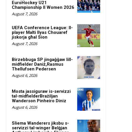
EuroHockey U21
Championship II Women 2026
August 7, 2026
UEFA Conference League: Il-
player Malti Ilyas Chouaref
jiskorja għal Sion
August 7, 2026
Birzebbuga SP jingaġġaw lill-
midfielder Daniż,Rasmus
Thellufsen Pedersen
August 6, 2026
Mosta jassiguraw is-servizzi
tal-midfielderBrażiljan
Wanderson Pinheiro Diniz
August 6, 2026
Sliema Wanderers jiksbu s-
servizzi tal-winger Belġjan