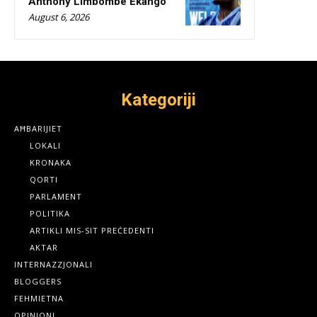
Anthony Limbombe Ekango
August 6, 2026
Kategoriji
AĦBARIJIET
LOKALI
KRONAKA
QORTI
PARLAMENT
POLITIKA
ARTIKLI MIS-SIT PREĊEDENTI
AKTAR
INTERNAZZJONALI
BLOGGERS
FEHMIETNA
OPINJONI