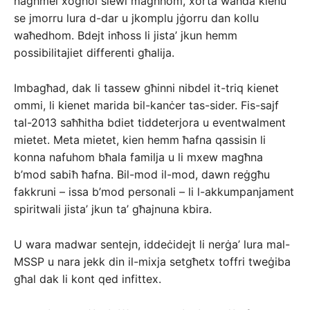
nagħmel xogħol siewi magħhom, xorta waħda kienu
se jmorru lura d-dar u jkomplu jġorru dan kollu
waħedhom. Bdejt inħoss li jista’ jkun hemm
possibilitajiet differenti għalija.
Imbagħad, dak li tassew għinni nibdel it-triq kienet
ommi, li kienet marida bil-kanċer tas-sider. Fis-sajf
tal-2013 saħħitha bdiet tiddeterjora u eventwalment
mietet. Meta mietet, kien hemm ħafna qassisin li
konna nafuhom bħala familja u li mxew magħna
b’mod sabiħ ħafna. Bil-mod il-mod, dawn reġgħu
fakkruni – issa b’mod personali – li l-akkumpanjament
spiritwali jista’ jkun ta’ għajnuna kbira.
U wara madwar sentejn, iddeċidejt li nerġa’ lura mal-
MSSP u nara jekk din il-mixja setgħetx toffri tweġiba
għal dak li kont qed infittex.