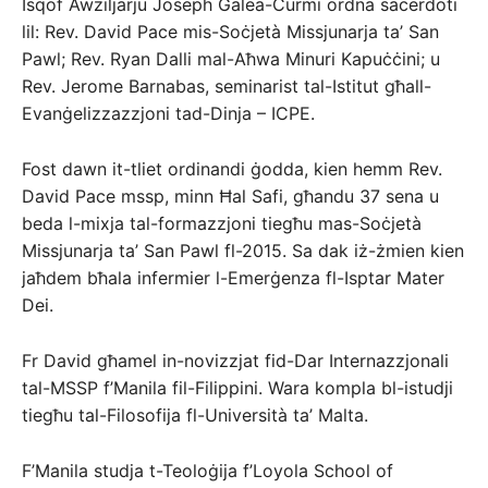
Isqof Awżiljarju Joseph Galea-Curmi ordna saċerdoti
lil: Rev. David Pace mis-Soċjetà Missjunarja ta’ San
Pawl; Rev. Ryan Dalli mal-Aħwa Minuri Kapuċċini; u
Rev. Jerome Barnabas, seminarist tal-Istitut għall-
Evanġelizzazzjoni tad-Dinja – ICPE.
Fost dawn it-tliet ordinandi ġodda, kien hemm Rev.
David Pace mssp, minn Ħal Safi, għandu 37 sena u
beda l-mixja tal-formazzjoni tiegħu mas-Soċjetà
Missjunarja ta’ San Pawl fl-2015. Sa dak iż-żmien kien
jaħdem bħala infermier l-Emerġenza fl-Isptar Mater
Dei.
Fr David għamel in-novizzjat fid-Dar Internazzjonali
tal-MSSP f’Manila fil-Filippini. Wara kompla bl-istudji
tiegħu tal-Filosofija fl-Università ta’ Malta.
F’Manila studja t-Teoloġija f’Loyola School of