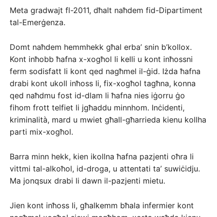
Meta gradwajt fl-2011, dħalt naħdem fid-Dipartiment
tal-Emerġenza.
Domt naħdem hemmhekk għal erba’ snin b’kollox.
Kont inħobb ħafna x-xogħol li kelli u kont inħossni
ferm sodisfatt li kont qed nagħmel il-ġid. Iżda ħafna
drabi kont ukoll inħoss li, fix-xogħol tagħna, konna
qed naħdmu fost id-dlam li ħafna nies iġorru ġo
fihom frott telfiet li jgħaddu minnhom. Inċidenti,
kriminalità, mard u mwiet għall-għarrieda kienu kollha
parti mix-xogħol.
Barra minn hekk, kien ikollna ħafna pazjenti oħra li
vittmi tal-alkoħol, id-droga, u attentati ta’ suwiċidju.
Ma jonqsux drabi li dawn il-pazjenti mietu.
Jien kont inħoss li, għalkemm bħala infermier kont