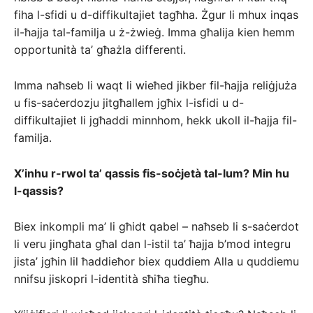
fiha l-sfidi u d-diffikultajiet tagħha. Żgur li mhux inqas
il-ħajja tal-familja u ż-żwieġ. Imma għalija kien hemm
opportunità ta’ għażla differenti.
Imma naħseb li waqt li wieħed jikber fil-ħajja reliġjuża
u fis-saċerdozju jitgħallem jgħix l-isfidi u d-
diffikultajiet li jgħaddi minnhom, hekk ukoll il-ħajja fil-
familja.
X’inhu r-rwol ta’ qassis fis-soċjetà tal-lum? Min hu
l-qassis?
Biex inkompli ma’ li għidt qabel – naħseb li s-saċerdot
li veru jingħata għal dan l-istil ta’ ħajja b’mod integru
jista’ jgħin lil ħaddieħor biex quddiem Alla u quddiemu
nnifsu jiskopri l-identità sħiħa tiegħu.