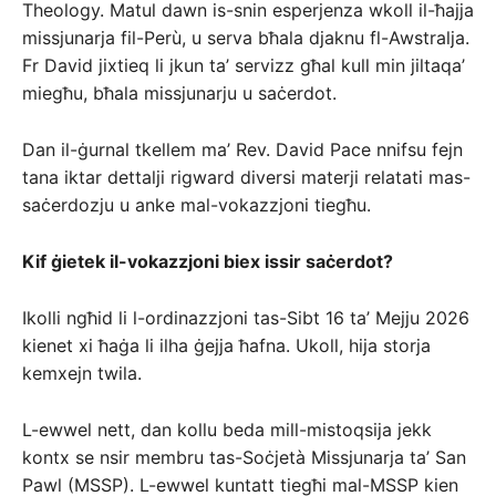
Theology. Matul dawn is-snin esperjenza wkoll il-ħajja
missjunarja fil-Perù, u serva bħala djaknu fl-Awstralja.
Fr David jixtieq li jkun ta’ servizz għal kull min jiltaqa’
miegħu, bħala missjunarju u saċerdot.
Dan il-ġurnal tkellem ma’ Rev. David Pace nnifsu fejn
tana iktar dettalji rigward diversi materji relatati mas-
saċerdozju u anke mal-vokazzjoni tiegħu.
Kif ġietek il-vokazzjoni biex issir saċerdot?
Ikolli ngħid li l-ordinazzjoni tas-Sibt 16 ta’ Mejju 2026
kienet xi ħaġa li ilha ġejja ħafna. Ukoll, hija storja
kemxejn twila.
L-ewwel nett, dan kollu beda mill-mistoqsija jekk
kontx se nsir membru tas-Soċjetà Missjunarja ta’ San
Pawl (MSSP). L-ewwel kuntatt tiegħi mal-MSSP kien