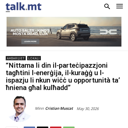
AĦBARIJIET
LOKALI
“Nittama li din il-parteċipazzjoni
tagħtini l-enerġija, il-kuraġġ u l-
ispazju li nkun wiċċ u opportunità ta’
ħniena għal kulħadd”
Minn
Cristian Muscat
May 30, 2026