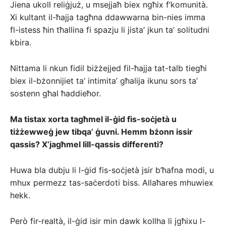
Jiena ukoll reliġjuż, u msejjaħ biex ngħix f’komunità.
Xi kultant il-ħajja tagħna ddawwarna bin-nies imma
fl-istess ħin tħallina fi spazju li jista’ jkun ta’ solitudni
kbira.
Nittama li nkun fidil biżżejjed fil-ħajja tat-talb tiegħi
biex il-bżonnijiet ta’ intimita’ għalija ikunu sors ta’
sostenn għal ħaddieħor.
Ma tistax xorta tagħmel il-ġid fis-soċjetà u
tiżżewweġ jew tibqa’ ġuvni. Hemm bżonn issir
qassis? X’jagħmel lill-qassis differenti?
Huwa bla dubju li l-ġid fis-soċjetà jsir b’ħafna modi, u
mhux permezz tas-saċerdoti biss. Allaħares mhuwiex
hekk.
Però fir-realtà, il-ġid isir min dawk kollha li jgħixu l-