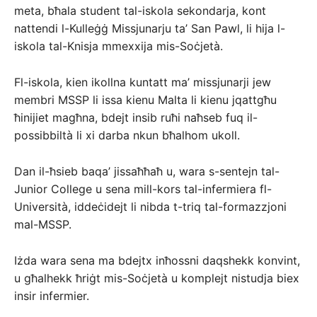
meta, bħala student tal-iskola sekondarja, kont
nattendi l-Kulleġġ Missjunarju ta’ San Pawl, li hija l-
iskola tal-Knisja mmexxija mis-Soċjetà.
Fl-iskola, kien ikollna kuntatt ma’ missjunarji jew
membri MSSP li issa kienu Malta li kienu jqattgħu
ħinijiet magħna, bdejt insib ruħi naħseb fuq il-
possibbiltà li xi darba nkun bħalhom ukoll.
Dan il-ħsieb baqa’ jissaħħaħ u, wara s-sentejn tal-
Junior College u sena mill-kors tal-infermiera fl-
Università, iddeċidejt li nibda t-triq tal-formazzjoni
mal-MSSP.
Iżda wara sena ma bdejtx inħossni daqshekk konvint,
u għalhekk ħriġt mis-Soċjetà u komplejt nistudja biex
insir infermier.