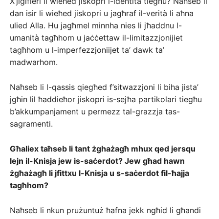
X’jiġifieri li wieħed jiskopri l-identità tiegħu? Naħseb li
dan isir li wieħed jiskopri u jagħraf il-verità li aħna
ulied Alla. Hu jagħmel minnha nies li jħaddnu l-
umanità tagħhom u jaċċettaw il-limitazzjonijiet
tagħhom u l-imperfezzjoniijet ta’ dawk ta’
madwarhom.
Naħseb li l-qassis qiegħed f’sitwazzjoni li biha jista’
jgħin lil ħaddieħor jiskopri is-sejħa partikolari tiegħu
b’akkumpanjament u permezz tal-grazzja tas-
sagramenti.
Għaliex taħseb li tant żghażagħ mhux qed jersqu
lejn il-Knisja jew is-saċerdot? Jew għad hawn
żgħażagħ li jfittxu l-Knisja u s-saċerdot fil-ħajja
tagħhom?
Naħseb li nkun prużuntuż ħafna jekk ngħid li għandi