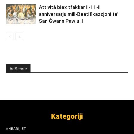
Attività biex tfakkar il-11-il
anniversarju mill-Beatifikazzjoni ta’
San Ġwann Pawlu II
AdSense
Kategoriji
AĦBARIJIET