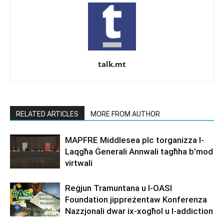
talk.mt
RELATED ARTICLES
MORE FROM AUTHOR
MAPFRE Middlesea plc torganizza l-
Laqgħa Ġenerali Annwali tagħha b’mod
virtwali
Reġjun Tramuntana u l-OASI
Foundation jippreżentaw Konferenza
Nazzjonali dwar ix-xogħol u l-addiction