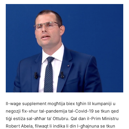
Il-wage supplement mogħtija biex tgħin lil kumpaniji u
negozji fix-xhur tal-pandemija tal-Covid-19 se tkun qed
tiġi estiża sal-aħħar ta’ Ottubru. Qal dan il-Prim Ministru
Robert Abela, filwaqt li indika li din l-għajnuna se tkun