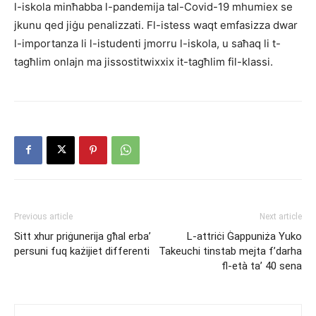
l-iskola minħabba l-pandemija tal-Covid-19 mhumiex se
jkunu qed jiġu penalizzati. Fl-istess waqt emfasizza dwar
l-importanza li l-istudenti jmorru l-iskola, u saħaq li t-
tagħlim onlajn ma jissostitwixxix it-tagħlim fil-klassi.
Previous article
Next article
Sitt xhur priġunerija għal erba’
L-attriċi Ġappuniża Yuko
persuni fuq każijiet differenti
Takeuchi tinstab mejta f’darha
fl-età ta’ 40 sena