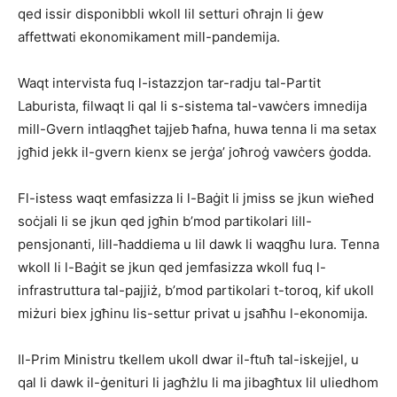
qed issir disponibbli wkoll lil setturi oħrajn li ġew
affettwati ekonomikament mill-pandemija.
Waqt intervista fuq l-istazzjon tar-radju tal-Partit
Laburista, filwaqt li qal li s-sistema tal-vawċers imnedija
mill-Gvern intlaqgħet tajjeb ħafna, huwa tenna li ma setax
jgħid jekk il-gvern kienx se jerġa’ joħroġ vawċers ġodda.
Fl-istess waqt emfasizza li l-Baġit li jmiss se jkun wieħed
soċjali li se jkun qed jgħin b’mod partikolari lill-
pensjonanti, lill-ħaddiema u lil dawk li waqgħu lura. Tenna
wkoll li l-Baġit se jkun qed jemfasizza wkoll fuq l-
infrastruttura tal-pajjiż, b’mod partikolari t-toroq, kif ukoll
miżuri biex jgħinu lis-settur privat u jsaħħu l-ekonomija.
Il-Prim Ministru tkellem ukoll dwar il-ftuħ tal-iskejjel, u
qal li dawk il-ġenituri li jagħżlu li ma jibagħtux lil uliedhom