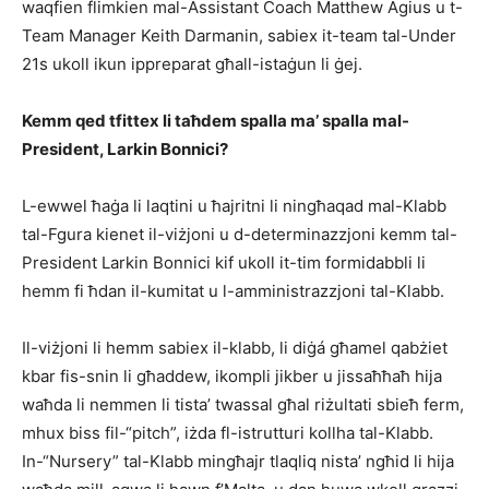
waqfien flimkien mal-Assistant Coach Matthew Agius u t-
Team Manager Keith Darmanin, sabiex it-team tal-Under
21s ukoll ikun ippreparat għall-istaġun li ġej.
Kemm qed tfittex li taħdem spalla ma’ spalla mal-
President, Larkin Bonnici?
L-ewwel ħaġa li laqtini u ħajritni li ningħaqad mal-Klabb
tal-Fgura kienet il-viżjoni u d-determinazzjoni kemm tal-
President Larkin Bonnici kif ukoll it-tim formidabbli li
hemm fi ħdan il-kumitat u l-amministrazzjoni tal-Klabb.
Il-viżjoni li hemm sabiex il-klabb, li diġá għamel qabżiet
kbar fis-snin li għaddew, ikompli jikber u jissaħħaħ hija
waħda li nemmen li tista’ twassal għal riżultati sbieħ ferm,
mhux biss fil-“pitch”, iżda fl-istrutturi kollha tal-Klabb.
In-“Nursery” tal-Klabb mingħajr tlaqliq nista’ ngħid li hija