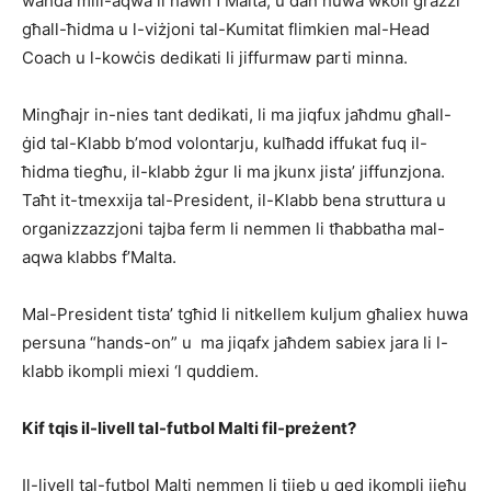
waħda mill-aqwa li hawn f’Malta, u dan huwa wkoll grazzi
għall-ħidma u l-viżjoni tal-Kumitat flimkien mal-Head
Coach u l-kowċis dedikati li jiffurmaw parti minna.
Mingħajr in-nies tant dedikati, li ma jiqfux jaħdmu għall-
ġid tal-Klabb b’mod volontarju, kulħadd iffukat fuq il-
ħidma tiegħu, il-klabb żgur li ma jkunx jista’ jiffunzjona.
Taħt it-tmexxija tal-President, il-Klabb bena struttura u
organizzazzjoni tajba ferm li nemmen li tħabbatha mal-
aqwa klabbs f’Malta.
Mal-President tista’ tgħid li nitkellem kuljum għaliex huwa
persuna “hands-on” u ma jiqafx jaħdem sabiex jara li l-
klabb ikompli miexi ‘l quddiem.
Kif tqis il-livell tal-
futbol
Malti fil-preżent?
Il-livell tal-futbol Malti nemmen li tjieb u qed ikompli jieħu