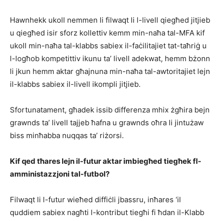
Hawnhekk ukoll nemmen li filwaqt li l-livell qiegħed jitjieb
u qiegħed isir sforz kollettiv kemm min-naħa tal-MFA kif
ukoll min-naħa tal-klabbs sabiex il-faċilitajiet tat-taħriġ u
l-logħob kompetittiv ikunu ta’ livell adekwat, hemm bżonn
li jkun hemm aktar għajnuna min-naħa tal-awtoritajiet lejn
il-klabbs sabiex il-livell ikompli jitjieb.
Sfortunatament, għadek issib differenza mhix żgħira bejn
grawnds ta’ livell tajjeb ħafna u grawnds oħra li jintużaw
biss minħabba nuqqas ta’ riżorsi.
Kif qed tħares lejn il-futur aktar imbiegħed tiegħek fl-
amministazzjoni tal-
futbol
?
Filwaqt li l-futur wieħed diffiċli jbassru, inħares ‘il
quddiem sabiex nagħti l-kontribut tiegħi fi ħdan il-Klabb