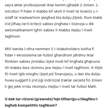
xejra aktar professjonali iktar kemm jgħaddi ż-żmien. L-
istrutturi fi ħdan il-klabbs kif ukoll il-livell ta’ kowċis u l-
istaff ta’ madwarhom qiegħed bla dubju jitjieb. Illum klabb
irid jilħaq ċerti kriterji sabiex jingħata l-liċenzja u dik
awtomatikament tgħin sabiex il-klabbs itejbu l-livell
tagħhom.
Mill-banda l-oħra nemmen li l-istakeholders kollha fi
ħdan l-ekosistema tal-futbol għandhom jaħdmu iktar
flimkien sabiex jinstabu iżjed modi kif tingħata għajnuna
lill-klabbs biex iżommu jew itejbu l-livell tagħhom. It-titjib
fil-livell iġib miegħu iżjed piż finanzjarju, u dan bla dubju
huwa suġġett li jrid jiġi indirizzat b’aktar serjetá fiż-żmien
li ġej jekk irridu nkomplu ntejbu l-livell tal-futbol Malti.
U dak tar-riżorsi (grawnds) fejn titħarrġu u tilagħbu l-
logħob kompetittiv tagħkom?