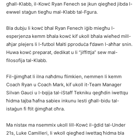
għall-Klabb, il-Kowċ Ryan Fenech se jkun qiegħed jibda l-
ewwel staġun tiegħu mal-Klabb tal-Fgura.
Bla dubju li kowċ bħal Ryan Fenech iġib miegħu l-
esperjenza kemm bħala kowċ kif ukoll bħala wieħed mill-
aħjar plejers li l-futbol Malti pproduċa f’dawn l-aħħar snin.
Huwa kowċ preparat, dedikat u li “jiffittja” sew mal-
filosofija tal-Klabb.
Fil-ġimgħat li ilna naħdmu flimkien, nemmen li kemm
Coach Ryan u Coach Mark, kif ukoll it-Team Manager
Silvan Gauci u l-bqija tal-iStaff Tekniku qegħdin iwettqu
ħidma tajba ħafna sabiex inkunu lesti għall-bidu tal-
istaġun fi ftit ġimgħat oħra.
Ma nistax ma nsemmix ukoll lill-Kowċ il-ġdid tal-Under
21s, Luke Camilleri, li wkoll qiegħed iwettaq ħidma bla