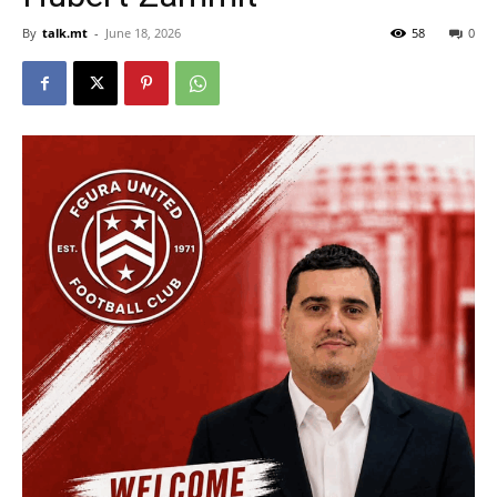
By
talk.mt
-
June 18, 2026
58
0