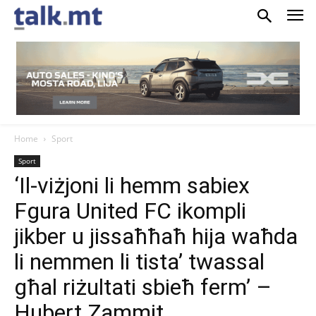
Home
Sport
Sport
‘Il-viżjoni li hemm sabiex
Fgura United FC ikompli
jikber u jissaħħaħ hija waħda
li nemmen li tista’ twassal
għal riżultati sbieħ ferm’ –
Hubert Zammit