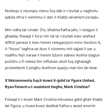
Nixtiequ li nkomplu nibnu fuq dak ir-riżultat u nagħmlu
qabża oħra li nemmnu li dan il-Klabb verament jixraqlu.
Min-naħa tal-Under 21s, bħalma ħafna jafu, l-istagun li
għadda, filwaqt li forsi mil-lat ta’ riżultati kien wieħed
diffiċli peress li kien hemm relegazzjoni minn Section A,
il-“focus” tagħna se tkun li nżommu mit-tajjeb li sar u
nsaħħu fejn naraw li hemm bżonn sabiex ikollna staġun
pożittiv u fl-istess ħin niffukaw ukoll fuq żgħażagħ
promettenti li jistgħu ikollhom spazju mat-tim tal-kbar.
X’tikkummenta fuq il-kowċ il-ġdid ta’ Fgura United,
Ryan Fenech u l-assistent tiegħu, Mark Cristina?
Filwaqt li l-kowċ Mark Cristina mhuwiex ġdid għall-Klabb
tal-Fgura, u huwa kowċ dedikat ħafna u asset enormi