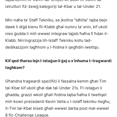
istrutturi fiż-żewġ kategoriji tal-Kbar u tal-Under 21.
Min-naħa ta’ Staff Tekniku, se jkollna “taħlita” tajba bejn
dawk li diġá kienu fil-Klabb għal numru ta’ snin, kif ukoll
nies ġodda li mill-ewwel integraw tajjeb ħafna fi ħdan il-
Klabb. Nirringrazzja lill-Istaff Tekniku kollu tad-
dedikazzjoni tagħhom u l-ħidma li qegħdin iwettqu.
Kif qed tħarsu lejn l-istaġun li ġej u x’inhuma t-tragwardi
tagħkom?
Għandna tragwardi speċifiċi li fassalna kemm għat-Tim
tal-Kbar kif ukoll għal dak tal-Under 21s. Fl-istaġun li
għadda, grazzi wkoll għall-ħidma tajba ħafna li twettqet
mill-kowċ preċedenti Kevin Vella u l-istaff tekniku tiegħu,
it-Tim tal-Kbar kiseb għall-ewwel darba post mal-ewwel
8 fiċ-Challenge League.