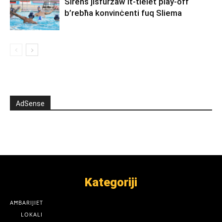
Sirens jisfurzaw it-tielet play-off
b’rebħa konvinċenti fuq Sliema
AdSense
Kategoriji
AĦBARIJIET
LOKALI