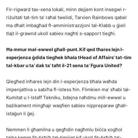
Fir-rigward tax-xena lokali, minn dejjem kont insegwi r-
riżultati tat-tim ta’ raħal twelidi, Tarxien Rainbows qabel
ma dħalt imbagħad fl-amministrazzjoni tal-Klabb u ġieli
tlajt il-grawnd ukoll sabiex nagħti s-sapport tiegħi.
Ħa mmur mal-ewwel għall-punt. Kif qed tħares lejn l-
esperjenza ġdida tiegħek bħala tHead of Affairs’ tat-tim
tal-kbar u ta’ dak ta’ taħt il-21 sena ta’ Fgura United?
Qiegħed inħares lejn din l-esperjenza bħala waħda
impenjattiva u sabiħa fl-istess ħin. Flimkien ma’ sħabi tal-
Kumitat u l-Istaff Tekniku, bdejna naħdmu mill-ewwel u
bażikament mingħajr waqfien sabiex nippreparaw għall-
istaġun li ġej.
Nemmen li għamilna u qegħdin nagħmlu biċċa xogħol
tajba kemm fit-tisħiħ tat-timijiet kif ukoll fit-tisħiħ tal-