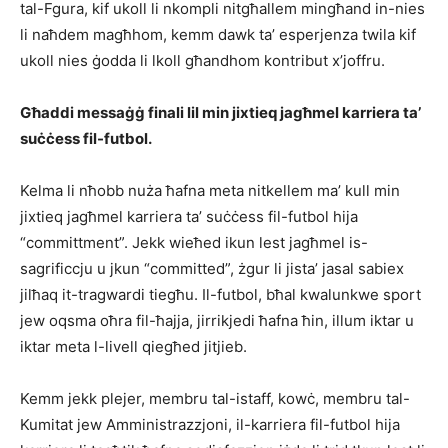
tal-Fgura, kif ukoll li nkompli nitgħallem mingħand in-nies
li naħdem magħhom, kemm dawk ta’ esperjenza twila kif
ukoll nies ġodda li lkoll għandhom kontribut x’joffru.
Għaddi messaġġ finali lil min jixtieq jagħmel karriera ta’
suċċess fil-
futbol
.
Kelma li nħobb nuża ħafna meta nitkellem ma’ kull min
jixtieq jagħmel karriera ta’ suċċess fil-futbol hija
“committment”. Jekk wieħed ikun lest jagħmel is-
sagrificcju u jkun “committed”, żgur li jista’ jasal sabiex
jilħaq it-tragwardi tiegħu. Il-futbol, bħal kwalunkwe sport
jew oqsma oħra fil-ħajja, jirrikjedi ħafna ħin, illum iktar u
iktar meta l-livell qiegħed jitjieb.
Kemm jekk plejer, membru tal-istaff, kowċ, membru tal-
Kumitat jew Amministrazzjoni, il-karriera fil-futbol hija