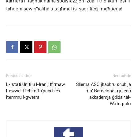
karriera li tagħtik ħafna sodisfazzjon iżda li trid tkun lest li
taħdem sew għaliha u tagħmel is-sagrifiċċji meħtieġa!
Previous article
Next article
L-Istati Uniti u l-Iran jiffirmaw
Sliema ASC jħabbru sħubija
l-ewwel ftehim ta’paċi biex
ma’ Barcelona u jniedu
itemmu l-gwerra
akkademja ġdida tal-
Waterpolo