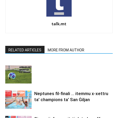
talk.mt
RELATED ARTICLES
MORE FROM AUTHOR
Neptunes fil-finali … itemmu x-xettru
ta’ champions ta’ San Ġiljan