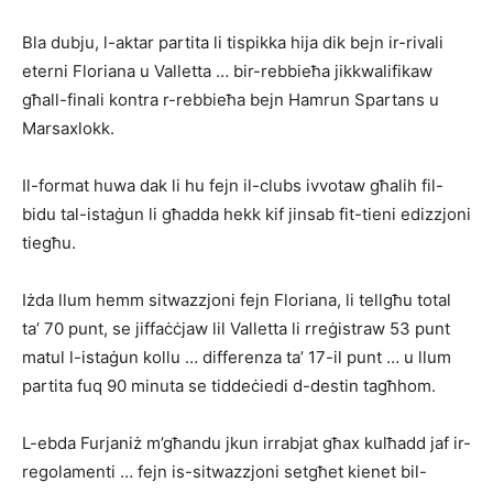
Bla dubju, l-aktar partita li tispikka hija dik bejn ir-rivali
eterni Floriana u Valletta … bir-rebbieħa jikkwalifikaw
għall-finali kontra r-rebbieħa bejn Hamrun Spartans u
Marsaxlokk.
Il-format huwa dak li hu fejn il-clubs ivvotaw għalih fil-
bidu tal-istaġun li għadda hekk kif jinsab fit-tieni edizzjoni
tiegħu.
Iżda llum hemm sitwazzjoni fejn Floriana, li tel­lgħu total
ta’ 70 punt, se jiffaċċjaw lil Valletta li rre­ġistraw 53 punt
matul l-istaġun kollu … differenza ta’ 17-il punt … u llum
partita fuq 90 minuta se tiddeċiedi d-destin tagħhom.
L-ebda Furjaniż m’għandu jkun irrabjat għax kul­ħadd jaf ir-
regolamenti … fejn is-sitwazzjoni setgħet kienet bil-