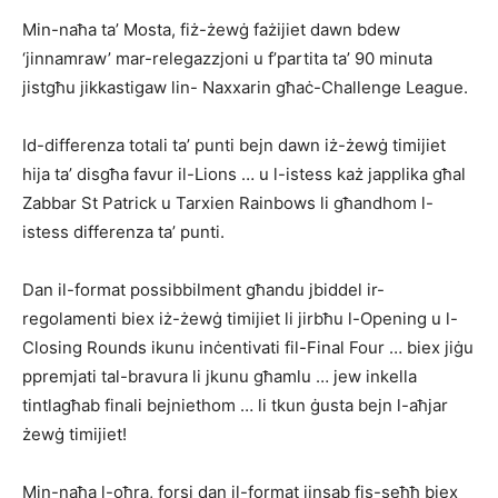
Min-naħa ta’ Mosta, fiż-żewġ fażijiet dawn bdew
‘jinnamraw’ mar-relegaz­zjo­ni u f’partita ta’ 90 mi­nuta
jistgħu jikkastigaw lin- Naxxarin għaċ-Challen­ge League.
Id-differenza totali ta’ punti bejn dawn iż-żewġ timijiet
hija ta’ disgħa favur il-Lions … u l-istess każ japplika għal
Zabbar St Patrick u Tarxien Rainbows li għandhom l-
istess differenza ta’ punti.
Dan il-format possibbilment għandu jbiddel ir-
regolamenti biex iż-żewġ timijiet li jirbħu l-Opening u l-
Closing Rounds ikunu inċentivati fil-Final Four … biex jiġu
ppremjati tal-bravura li jkunu għamlu … jew inkella
tintlagħab finali bej­niethom … li tkun ġusta bejn l-aħjar
żewġ timijiet!
Min-naħa l-oħra, forsi dan il-format jinsab fis-seħħ biex