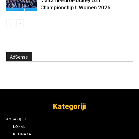
Malta fil-EuroHockey U21
Championship II Women 2026
AdSense
Kategoriji
AĦBARIJIET
LOKALI
KRONAKA