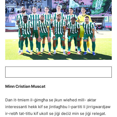
Minn Cristian Muscat
Dan it-tmiem il-ġimgħa se jkun wieħed mill- aktar
interessanti hekk kif se jintlagħbu l-partiti li jirrigwardjaw
ir-rebħ tat-titlu kif ukoll se jiġi deċiż min se jiġi relegat.