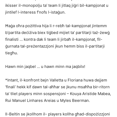
ikisser il-monopolju ta’ team li jitlaq jiġri bil-kampjonat u
jintilef l-interess f’nofs l-istaġun.
Ħaġa oħra pożittiva hija li r-rebħ tal-kampjonat jintemm
b’partita deċiżiva biex tiġbed mijiet ta’ partitarji taż-żewġ
finalisti … kontra dak li team li jirbaħ il-kampjonat, fil-
ġurnata tal-preżentazzjoni jkun hemm biss il-partitarji
tiegħu.
Hawn min jaqbel … u hawn minn ma jaqbilx!
*Intant, il-konfront bejn Valletta u Floriana huwa dejjem
‘finali’ hekk kif dawn tal-aħħar se jkunu msaħħa bir-ritorn
ta’ tliet players minn sospensjoni – Kouya Aristide Mabea,
Rui Manuel Linhares Areias u Myles Beerman.
Il-Beltin se jkollhom il- players kollha għad-dispo­żizzjoni