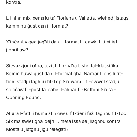
kontra.
Lil hinn mix-xenarju ta’ Floriana u Valletta, wieħed jistaqsi
kemm hu ġust dan il-format?
X’inċentiv qed jagħti dan il-format lil dawk it-timijiet li
jibbrillaw?
Sitwazzjoni oħra, teżisti fin-naħa t’isfel tal-klassifika.
Kemm huwa ġust dan il-format għal Naxxar Lions li fit-
tieni stadju lagħbu fit-Top Six wara li fl-ewwel stadju
spiċċaw fil-post ta’ qabel l-aħħar fil-Bottom Six tal-
Opening Round.
Allura l-fatt li huma stinkaw u fit-tieni fażi lagħbu fit-Top
Six ma swiet għal xejn … meta issa se jilagħbu kontra
Mosta u jistgħu jiġu relegati?