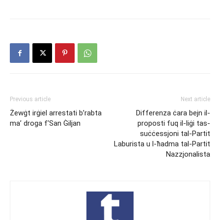
Previous article
Next article
Żewġt irġiel arrestati b’rabta
Differenza ċara bejn il-
ma’ droga f’San Ġiljan
proposti fuq il-liġi tas-
suċċessjoni tal-Partit
Laburista u l-ħadma tal-Partit
Nazzjonalista