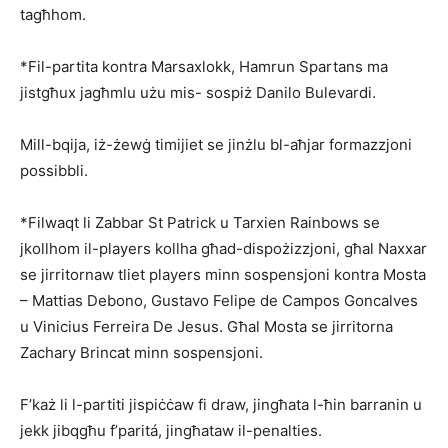
tagħhom.
*Fil-partita kontra Marsaxlokk, Hamrun Spartans ma
jistgħux jagħmlu użu mis- sospiż Danilo Bulevardi.
Mill-bqija, iż-żewġ timijiet se jinżlu bl-aħjar formazzjoni
possibbli.
*Filwaqt li Zabbar St Patrick u Tar­xien Rainbows se
jkollhom il-players kollha għad-dispożizzjoni, għal Naxxar
se jirritornaw tliet players minn sospensjoni kontra Mosta
– Mattias De­bono, Gustavo Felipe de Campos Goncalves
u Vinicius Ferreira De Jesus. Għal Mosta se jirritorna
Zachary Brincat minn sospensjoni.
F’każ li l-partiti jispiċċaw fi draw, jingħata l-ħin barranin u
jekk jibqgħu f’paritá, jingħataw il-penalties.