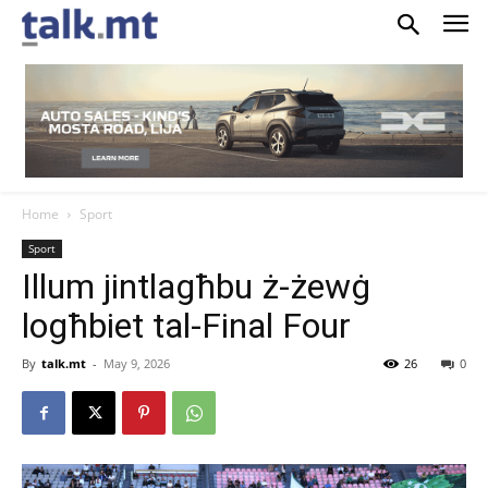
Home
Sport
Sport
Illum jintlagħbu ż-żewġ
logħbiet tal-Final Four
By
talk.mt
-
May 9, 2026
26
0