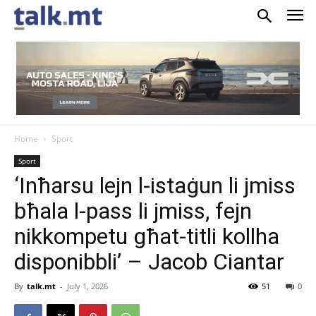
Home
Sport
Sport
‘Inħarsu lejn l-istaġun li jmiss
bħala l-pass li jmiss, fejn
nikkompetu għat-titli kollha
disponibbli’ – Jacob Ciantar
By
talk.mt
-
July 1, 2026
51
0