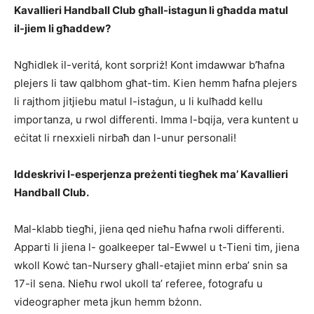
Kavallieri Handball Club għall-istagun li għadda matul
il-jiem li għaddew?
Ngħidlek il-veritá, kont sorpriż! Kont imdawwar b’ħafna
plejers li taw qalbhom għat-tim. Kien hemm ħafna plejers
li rajthom jitjiebu matul l-istaġun, u li kulħadd kellu
importanza, u rwol differenti. Imma l-bqija, vera kuntent u
eċitat li rnexxieli nirbaħ dan l-unur personali!
Iddeskrivi l-esperjenza preżenti tiegħek ma’ Kavallieri
Handball Club.
Mal-klabb tiegħi, jiena qed nieħu ħafna rwoli differenti.
Apparti li jiena l- goalkeeper tal-Ewwel u t-Tieni tim, jiena
wkoll Kowċ tan-Nursery għall-etajiet minn erba’ snin sa
17-il sena. Nieħu rwol ukoll ta’ referee, fotografu u
videographer meta jkun hemm bżonn.