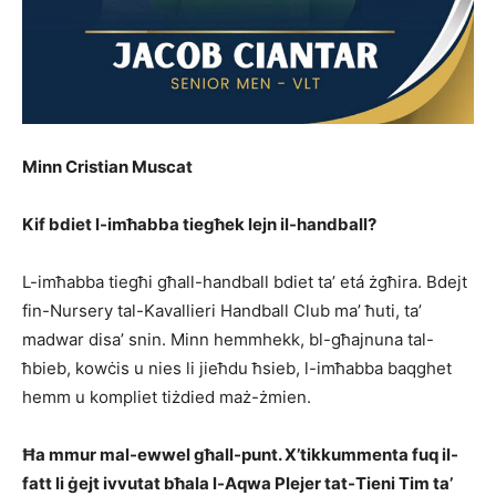
Minn Cristian Muscat
Kif bdiet l-imħabba tiegħek lejn il-
handball
?
L-imħabba tiegħi għall-handball bdiet ta’ etá żgħira. Bdejt
fin-Nursery tal-Kavallieri Handball Club ma’ ħuti, ta’
madwar disa’ snin. Minn hemmhekk, bl-għajnuna tal-
ħbieb, kowċis u nies li jieħdu ħsieb, l-imħabba baqghet
hemm u kompliet tiżdied maż-żmien.
Ħa mmur mal-ewwel għall-punt. X’tikkummenta fuq il-
fatt li ġejt ivvutat bħala l-Aqwa Plejer tat-Tieni Tim ta’