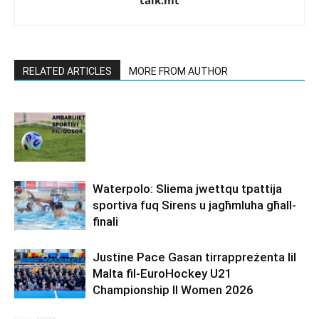
RELATED ARTICLES
MORE FROM AUTHOR
Waterpolo: Sliema jwettqu tpattija
sportiva fuq Sirens u jagħmluha għall-
finali
Justine Pace Gasan tirrappreżenta lil
Malta fil-EuroHockey U21
Championship II Women 2026