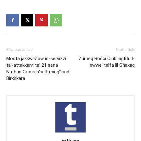
Previous article
Next article
Mosta jakkwistaw is-servizzi
Żurrieq Boċċi Club jagħtu l-
tal-attakkant ta’ 21 sena
ewwel telfa lil Għaxaq
Nathan Cross b’self mingħand
Birkirkara
talk.mt