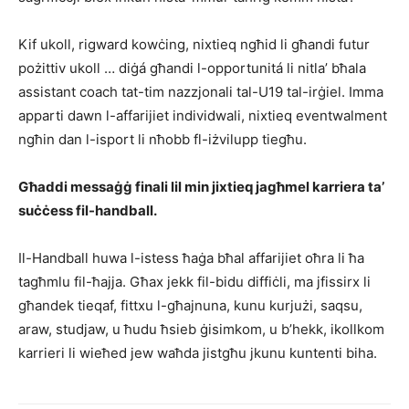
Kif ukoll, rigward kowċing, nixtieq ngħid li għandi futur
pożittiv ukoll … diġá għandi l-opportunitá li nitla’ bħala
assistant coach tat-tim nazzjonali tal-U19 tal-irġiel. Imma
apparti dawn l-affarijiet individwali, nixtieq eventwalment
ngħin dan l-isport li nħobb fl-iżvilupp tiegħu.
Għaddi messaġġ finali lil min jixtieq jagħmel karriera ta’
suċċess fil-
handball
.
Il-Handball huwa l-istess ħaġa bħal affarijiet oħra li ħa
tagħmlu fil-ħajja. Għax jekk fil-bidu diffiċli, ma jfissirx li
għandek tieqaf, fittxu l-għajnuna, kunu kurjużi, saqsu,
araw, studjaw, u ħudu ħsieb ġisimkom, u b’hekk, ikollkom
karrieri li wieħed jew waħda jistgħu jkunu kuntenti biha.