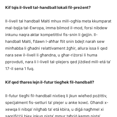
Kif tqis il-livell tal-
handball
lokali fil-preżent?
Il-livell tal handball Malti mhux mill-ogħla meta kkumparat
mal-bqija tal-Ewropa, imma bilmod il-mod, forsi nibdew
inkunu naqra aktar kompetittivi fis-snin li ġejjin. Il-
handball Malti, f’dawn l-aħħar ftit snin bdejt narah sew
minħabba li għadni relattivament żgħir, allura issa li qed
nara sew il-livell li għandna, u għar-riżorsi li huma
pprovduti, nara li l-livell tal-plejers qed jiżdied mill-etá ta’
17-il sena ‘l fuq.
Kif qed tħares lejn il-futur tiegħek fil-
handball
?
Il-futur tiegħi fil-handball nixtieq li jkun wieħed pożittiv,
speċjalment fis-setturi ta’ plejer u anke kowċ. Għandi x-
xewqa li nibqa’ nilgħab ta’ etá kbira, u diġá nagħmel xi
sagrifiċċji biex inkun nista’ mmur taħriġ kemm nista’.