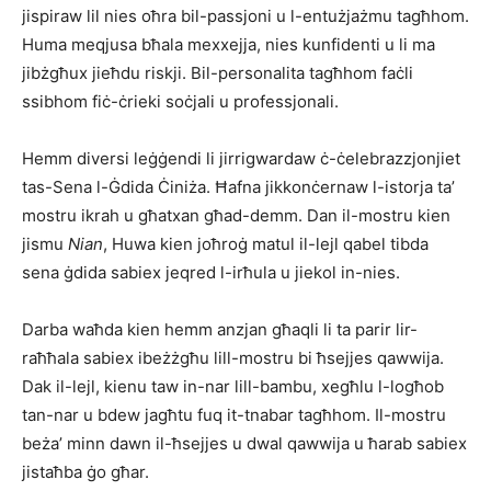
jispiraw lil nies oħra bil-passjoni u l-entużjażmu tagħhom.
Huma meqjusa bħala mexxejja, nies kunfidenti u li ma
jibżgħux jieħdu riskji. Bil-personalita tagħhom faċli
ssibhom fiċ-ċrieki soċjali u professjonali.
Hemm diversi leġġendi li jirrigwardaw ċ-ċelebrazzjonjiet
tas-Sena l-Ġdida Ċiniża. Ħafna jikkonċernaw l-istorja ta’
mostru ikrah u għatxan għad-demm. Dan il-mostru kien
jismu
Nian
, Huwa kien joħroġ matul il-lejl qabel tibda
sena ġdida sabiex jeqred l-irħula u jiekol in-nies.
Darba waħda kien hemm anzjan għaqli li ta parir lir-
raħħala sabiex ibeżżgħu lill-mostru bi ħsejjes qawwija.
Dak il-lejl, kienu taw in-nar lill-bambu, xegħlu l-logħob
tan-nar u bdew jagħtu fuq it-tnabar tagħhom. Il-mostru
beża’ minn dawn il-ħsejjes u dwal qawwija u ħarab sabiex
jistaħba ġo għar.