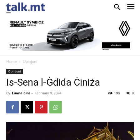
Home
Opinjoni
Opinjoni
Is-Sena l-Ġdida Ċiniża
By
Luana Cini
-
February 9, 2024
198
0