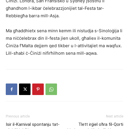
Ċiniżi. Londra, San Fransisko u Sydney jsostnu li
għandhom l-ikbar ċelebrazzjonijiet tal-Festa tar-
Rebbiegħa barra mill-Asja.
Ma għaddhietx sena minn kemm ili nistudja s-Sinoloġija li
ma niċċelebrax din il-festa jien ukoll, għaliex il-komunita
Ċiniża f’Malta dejjem qed tikber u l-attivitajiet ma waqfux.
Lill-sħabi ċ-Ċiniżi nifirħilhom sena mill-aqwa.
Previous article
Next article
Isir il-Karnival spontanju tat-
Tlett irġiel oħra fil-Qorti