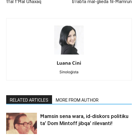
tfal f’Ħal Għaxaq
b’rabta mal-ġlieda fil-Ħamrun
Luana Cini
Sinoloġista
RELATED ARTICLES
MORE FROM AUTHOR
Ħamsin sena wara, id-diskors politiku
ta’ Dom Mintoff jibqa’ rilevanti!