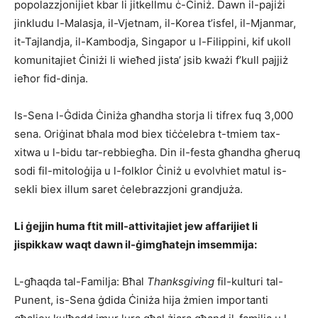
popolazzjonijiet kbar li jitkellmu ċ-Ċiniż. Dawn il-pajiżi
jinkludu l-Malasja, il-Vjetnam, il-Korea t’isfel, il-Mjanmar,
it-Tajlandja, il-Kambodja, Singapor u l-Filippini, kif ukoll
komunitajiet Ċiniżi li wieħed jista’ jsib kważi f’kull pajjiż
ieħor fid-dinja.
Is-Sena l-Ġdida Ċiniża għandha storja li tifrex fuq 3,000
sena. Oriġinat bħala mod biex tiċċelebra t-tmiem tax-
xitwa u l-bidu tar-rebbiegħa. Din il-festa għandha għeruq
sodi fil-mitoloġija u l-folklor Ċiniż u evolvhiet matul is-
sekli biex illum saret ċelebrazzjoni grandjuża.
Li ġejjin huma ftit mill-attivitajiet jew affarijiet li
jispikkaw waqt dawn il-ġimgħatejn imsemmija:
L-għaqda tal-Familja: Bħal
Thanksgiving
fil-kulturi tal-
Punent, is-Sena ġdida Ċiniża hija żmien importanti