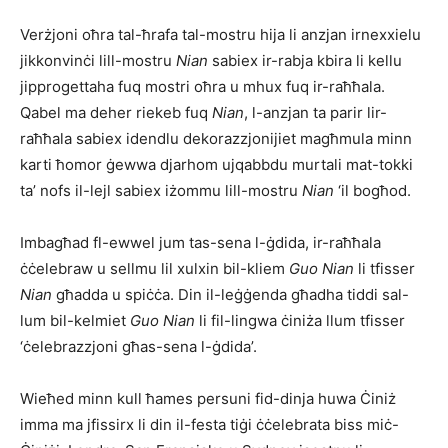
Verżjoni oħra tal-ħrafa tal-mostru hija li anzjan irnexxielu
jikkonvinċi lill-mostru
Nian
sabiex ir-rabja kbira li kellu
jipprogettaha fuq mostri oħra u mhux fuq ir-raħħala.
Qabel ma deher riekeb fuq
Nian
, l-anzjan ta parir lir-
raħħala sabiex idendlu dekorazzjonijiet magħmula minn
karti ħomor ġewwa djarhom ujqabbdu murtali mat-tokki
ta’ nofs il-lejl sabiex iżommu lill-mostru
Nian
‘il bogħod.
Imbagħad fl-ewwel jum tas-sena l-ġdida, ir-raħħala
ċċelebraw u sellmu lil xulxin bil-kliem
Guo Nian
li tfisser
Nian
għadda u spiċċa. Din il-leġġenda għadha tiddi sal-
lum bil-kelmiet
Guo Nian
li fil-lingwa ċiniża llum tfisser
‘ċelebrazzjoni għas-sena l-ġdida’.
Wieħed minn kull ħames persuni fid-dinja huwa Ċiniż
imma ma jfissirx li din il-festa tiġi ċċelebrata biss miċ-