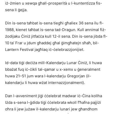
iż-żmien u xewqa għall-prosperità u l-kuntentizza fis-
sena li ġejja.
Din is-sena taħbat is-sena tiegħi għaliex 36 sena ilu fl-
1988, kienet taħbat is-sena tad-Dragun. Kull annimal fiż-
żodijaku Ċiniż jitfaċċa kull 12-il sena. Din is-sena jibda fl-
10 ta’ Frar u jdum għaddej għal ġimgħatejn sħaħ, bil-
Lantern Festival jagħlaq iċ-ċelebrazzjonijiet.
Id-data tiġi deċiża mill-Kalendarju Lunar Ċiniż, li huwa
bbażat fuq iċ-ċikli tal-qamar u x-xemx u ġeneralment
huwa 21–51 jum wara l-kalendarju Gregorjan (il-
kalendarju li huwa wżat internazzjonalment).
Dan l-avveniment jiġi ċċelebrat madwar iċ-Ċina kollha
Iżda s-sena l-ġdida tiġi ċċelebrata wkoll f’ħafna pajjiżi
oħra li jew jużaw il-kalendarju lunari jew għandhom