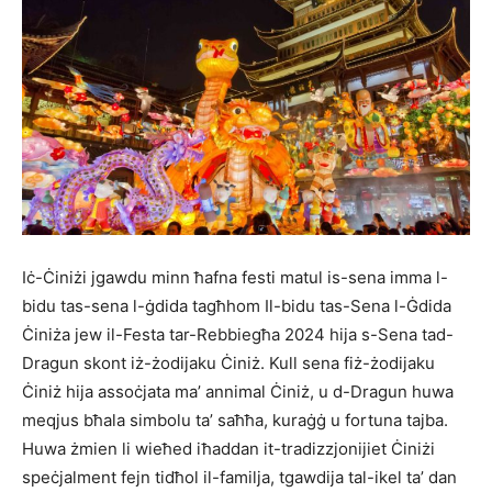
Iċ-Ċiniżi jgawdu minn ħafna festi matul is-sena imma l-
bidu tas-sena l-ġdida tagħhom Il-bidu tas-Sena l-Ġdida
Ċiniża jew il-Festa tar-Rebbiegħa 2024 hija s-Sena tad-
Dragun skont iż-żodijaku Ċiniż. Kull sena fiż-żodijaku
Ċiniż hija assoċjata ma’ annimal Ċiniż, u d-Dragun huwa
meqjus bħala simbolu ta’ saħħa, kuraġġ u fortuna tajba.
Huwa żmien li wieħed iħaddan it-tradizzjonijiet Ċiniżi
speċjalment fejn tidħol il-familja, tgawdija tal-ikel ta’ dan