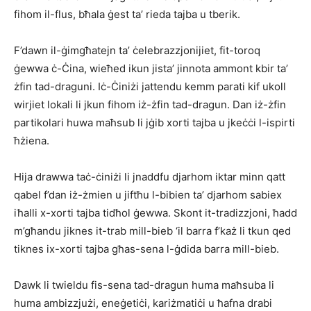
fihom il-flus, bħala ġest ta’ rieda tajba u tberik.
F’dawn il-ġimgħatejn ta’ ċelebrazzjonijiet, fit-toroq
ġewwa ċ-Ċina, wieħed ikun jista’ jinnota ammont kbir ta’
żfin tad-draguni. Iċ-Ċiniżi jattendu kemm parati kif ukoll
wirjiet lokali li jkun fihom iż-żfin tad-dragun. Dan iż-żfin
partikolari huwa maħsub li jġib xorti tajba u jkeċċi l-ispirti
ħżiena.
Hija drawwa taċ-ċiniżi li jnaddfu djarhom iktar minn qatt
qabel f’dan iż-żmien u jiftħu l-bibien ta’ djarhom sabiex
iħalli x-xorti tajba tidħol ġewwa. Skont it-tradizzjoni, ħadd
m’għandu jiknes it-trab mill-bieb ‘il barra f’każ li tkun qed
tiknes ix-xorti tajba għas-sena l-ġdida barra mill-bieb.
Dawk li twieldu fis-sena tad-dragun huma maħsuba li
huma ambizzjużi, eneġetiċi, kariżmatiċi u ħafna drabi