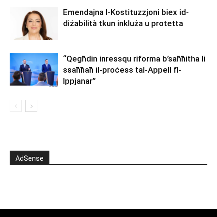
Emendajna l-Kostituzzjoni biex id-
diżabilità tkun inkluża u protetta
“Qegħdin inressqu riforma b’saħħitha li
ssaħħaħ il-proċess tal-Appell fl-
Ippjanar”
AdSense