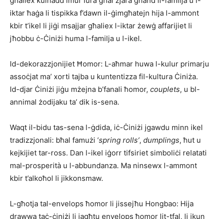
għaliex kulħadd imur lura għal żjara għand il-familja u l-
iktar ħaġa li tispikka f’dawn il-ġimgħatejn hija l-ammont
kbir t’ikel li jiġi msajjar għaliex l-iktar żewġ affarijiet li
jħobbu ċ-Ċiniżi huma l-familja u l-ikel.
Id-dekorazzjonijiet Ħomor: L-aħmar huwa l-kulur primarju
assoċjat ma’ xorti tajba u kuntentizza fil-kultura Ċiniża.
Id-djar Ċiniżi jiġu mżejna b’fanali ħomor,
couplets
, u bl-
annimal żodijaku ta’ dik is-sena.
Waqt il-bidu tas-sena l-ġdida, iċ-Ċiniżi jgawdu minn ikel
tradizzjonali: bħal famużi ‘
spring rolls’
,
dumplings
, ħut u
kejkijiet tar-ross. Dan l-ikel iġorr tifsiriet simboliċi relatati
mal-prosperità u l-abbundanza. Ma ninsewx l-ammont
kbir t’alkoħol li jikkonsmaw.
L-għotja tal-envelops ħomor li jissejħu Hongbao: Hija
drawwa taċ-ċiniżi li jagħtu envelops ħomor lit-tfal, li jkun