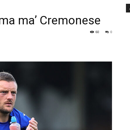
irma ma’ Cremonese
60
0