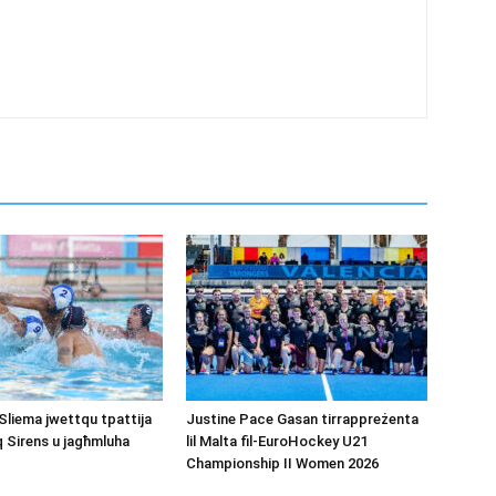
Sliema jwettqu tpattija
Justine Pace Gasan tirrappreżenta
q Sirens u jagħmluha
lil Malta fil-EuroHockey U21
Championship II Women 2026