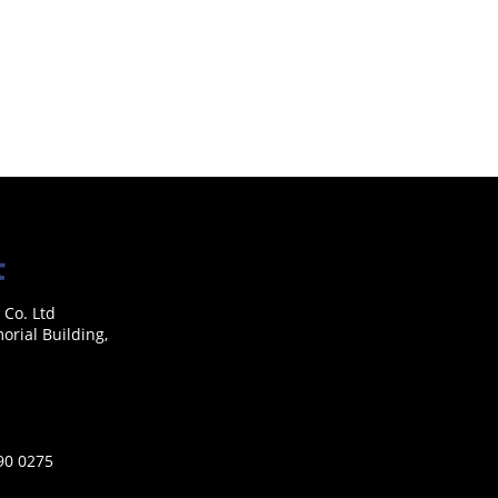
 Co. Ltd
rial Building,
590 0275