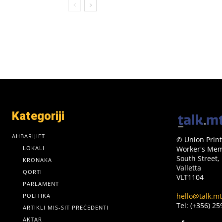
Kategoriji
AĦBARIJIET
© Union Print
LOKALI
Worker's Memo
South Street,
KRONAKA
Valletta
QORTI
VLT1104
PARLAMENT
hello@talk.mt
POLITIKA
Tel: (+356) 2
ARTIKLI MIS-SIT PREĊEDENTI
AKTAR