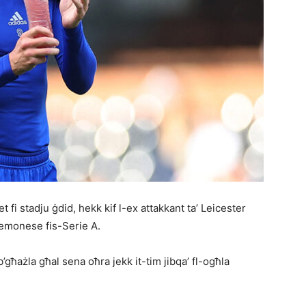
t fi stadju ġdid, hekk kif l-ex attakkant ta’ Leicester
Cremonese fis-Serie A.
b’għażla għal sena oħra jekk it-tim jibqa’ fl-ogħla