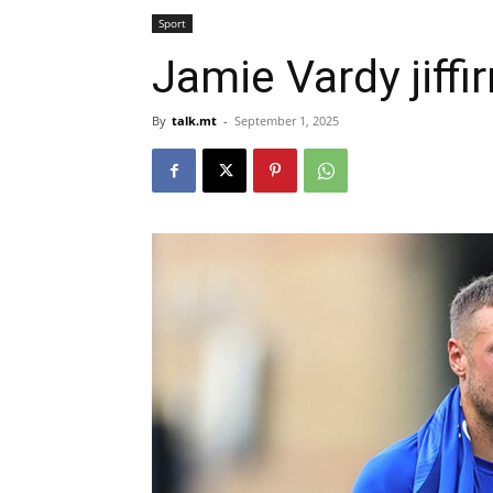
Sport
Jamie Vardy jiff
By
talk.mt
-
September 1, 2025