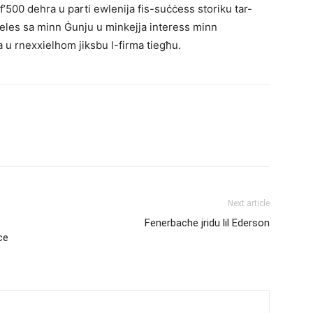
f’500 dehra u parti ewlenija fis-suċċess storiku tar-
ieles sa minn Ġunju u minkejja interess minn
u rnexxielhom jiksbu l-firma tiegħu.
Next article
Fenerbache jridu lil Ederson
ce