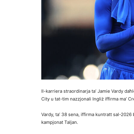
Il-karriera straordinarja ta’ Jamie Vardy daħle
City u tat-tim nazzjonali Ingliż iffirma ma’ 
Vardy, ta’ 38 sena, iffirma kuntratt sal-2026 
kampjonat Taljan.