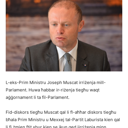
L-eks-Prim Ministru Joseph Muscat irriżenja mill-
Parlament. Huwa ħabbar ir-riżenja tiegħu waqt
aġġornament li ta fil-Parlament.
Fid-diskors tiegħu Muscat qal li fl-aħħar diskors tiegħu
bħala Prim Ministru u Mexxej tal-Partit Laburista kien qal
li fi żmien ftit xhur kien se jkun qed jirriżenja minn