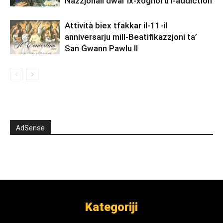
Nazzjonali dwar ix-xogħol u l-addiction
Attività biex tfakkar il-11-il
anniversarju mill-Beatifikazzjoni ta’
San Ġwann Pawlu II
AdSense
Kategoriji