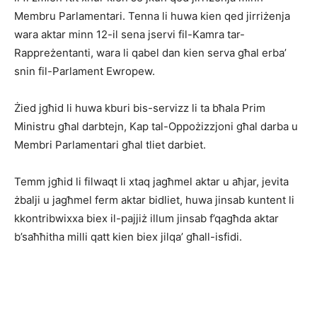
Membru Parlamentari. Tenna li huwa kien qed jirriżenja
wara aktar minn 12-il sena jservi fil-Kamra tar-
Rappreżentanti, wara li qabel dan kien serva għal erba’
snin fil-Parlament Ewropew.
Żied jgħid li huwa kburi bis-servizz li ta bħala Prim
Ministru għal darbtejn, Kap tal-Oppożizzjoni għal darba u
Membri Parlamentari għal tliet darbiet.
Temm jgħid li filwaqt li xtaq jagħmel aktar u aħjar, jevita
żbalji u jagħmel ferm aktar bidliet, huwa jinsab kuntent li
kkontribwixxa biex il-pajjiż illum jinsab f’qagħda aktar
b’saħħitha milli qatt kien biex jilqa’ għall-isfidi.