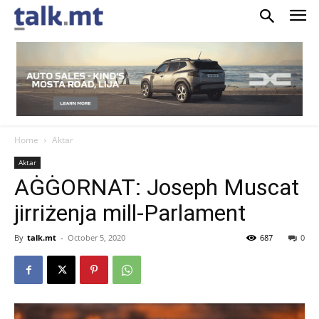
Home
Aktar
Aktar
AĠĠORNAT: Joseph Muscat
jirriżenja mill-Parlament
By
talk.mt
-
October 5, 2020
687
0