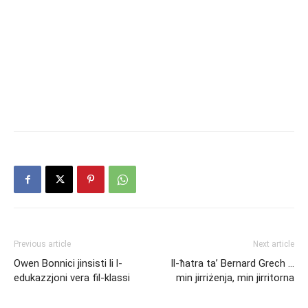
Previous article
Next article
Owen Bonnici jinsisti li l-
Il-ħatra ta’ Bernard Grech …
edukazzjoni vera fil-klassi
min jirriżenja, min jirritorna