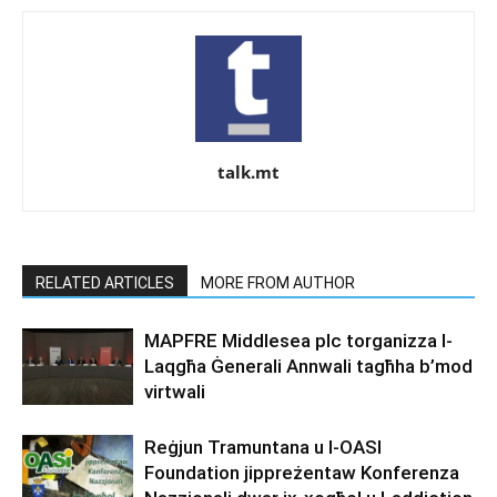
talk.mt
RELATED ARTICLES
MORE FROM AUTHOR
MAPFRE Middlesea plc torganizza l-
Laqgħa Ġenerali Annwali tagħha b’mod
virtwali
Reġjun Tramuntana u l-OASI
Foundation jippreżentaw Konferenza