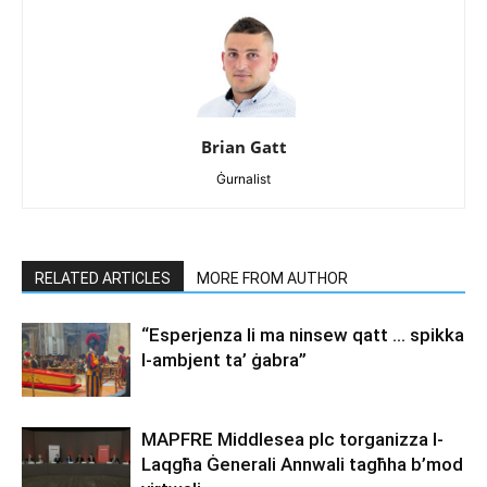
Brian Gatt
Ġurnalist
RELATED ARTICLES
MORE FROM AUTHOR
“Esperjenza li ma ninsew qatt … spikka
l-ambjent ta’ ġabra”
MAPFRE Middlesea plc torganizza l-
Laqgħa Ġenerali Annwali tagħha b’mod