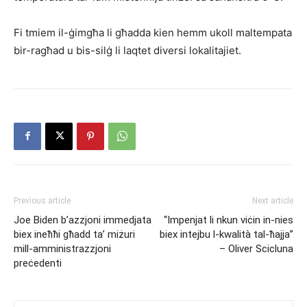
Fi tmiem il-ġimgħa li għadda kien hemm ukoll maltempata
bir-ragħad u bis-silġ li laqtet diversi lokalitajiet.
Previous article
Next article
Joe Biden b’azzjoni immedjata
“Impenjat li nkun viċin in-nies
biex ineħħi għadd ta’ miżuri
biex intejbu l-kwalità tal-ħajja”
mill-amministrazzjoni
– Oliver Scicluna
preċedenti