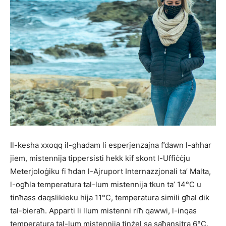
Il-kesħa xxoqq il-għadam li esperjenzajna f’dawn l-aħħar
jiem, mistennija tippersisti hekk kif skont l-Uffiċċju
Meterjoloġiku fi ħdan l-Ajruport Internazzjonali ta’ Malta,
l-ogħla temperatura tal-lum mistennija tkun ta’ 14°C u
tinħass daqslikieku hija 11°C, temperatura simili għal dik
tal-bieraħ. Apparti li llum mistenni riħ qawwi, l-inqas
temperatura tal-lum mistennija tinżel sa saħansitra 6°C.