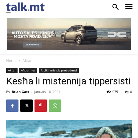
Home
Aktar
Aktar
Aħbarijiet
Artikli mis-sit preċedenti
Kesħa li mistennija tippersisti
By
Brian Gatt
-
January 18, 2021
975
0