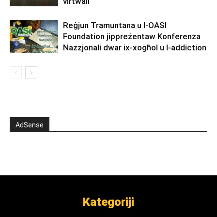
virtwali
Reġjun Tramuntana u l-OASI
Foundation jippreżentaw Konferenza
Nazzjonali dwar ix-xogħol u l-addiction
AdSense
Kategoriji